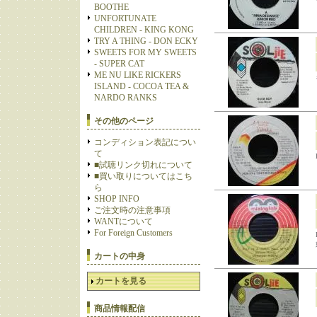
BOOTHE
UNFORTUNATE
CHILDREN - KING KONG
TRY A THING - DON ECKY
SWEETS FOR MY SWEETS
- SUPER CAT
ME NU LIKE RICKERS
ISLAND - COCOA TEA &
NARDO RANKS
その他のページ
コンディション表記につい
て
■試聴リンク切れについて
■買い取りについてはこち
ら
SHOP INFO
ご注文時の注意事項
WANTについて
For Foreign Customers
カートの中身
カートを見る
商品情報配信