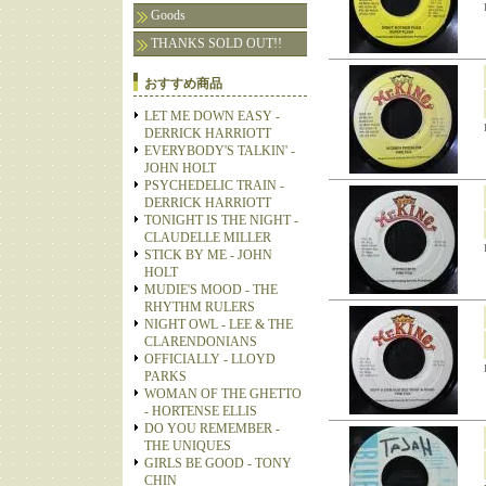
Goods
THANKS SOLD OUT!!
おすすめ商品
LET ME DOWN EASY -
DERRICK HARRIOTT
EVERYBODY'S TALKIN' -
JOHN HOLT
PSYCHEDELIC TRAIN -
DERRICK HARRIOTT
TONIGHT IS THE NIGHT -
CLAUDELLE MILLER
STICK BY ME - JOHN
HOLT
MUDIE'S MOOD - THE
RHYTHM RULERS
NIGHT OWL - LEE & THE
CLARENDONIANS
OFFICIALLY - LLOYD
PARKS
WOMAN OF THE GHETTO
- HORTENSE ELLIS
DO YOU REMEMBER -
THE UNIQUES
GIRLS BE GOOD - TONY
CHIN