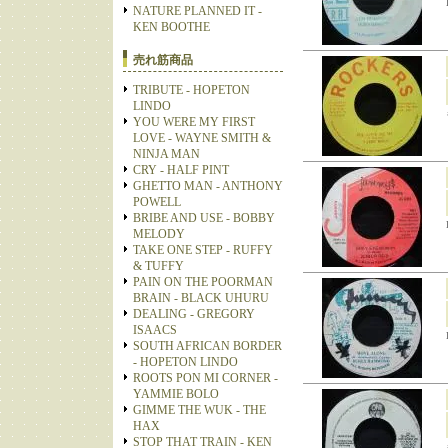
NATURE PLANNED IT -
KEN BOOTHE
売れ筋商品
TRIBUTE - HOPETON
LINDO
YOU WERE MY FIRST
LOVE - WAYNE SMITH &
NINJA MAN
CRY - HALF PINT
GHETTO MAN - ANTHONY
POWELL
BRIBE AND USE - BOBBY
MELODY
TAKE ONE STEP - RUFFY
& TUFFY
PAIN ON THE POORMAN
BRAIN - BLACK UHURU
DEALING - GREGORY
ISAACS
SOUTH AFRICAN BORDER
- HOPETON LINDO
ROOTS PON MI CORNER -
YAMMIE BOLO
GIMME THE WUK - THE
HAX
STOP THAT TRAIN - KEN