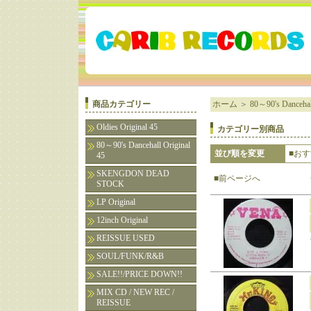
商品カテゴリー
ホーム
＞
80～90's Dancehall
Oldies Original 45
カテゴリー別商品
80～90's Dancehall Original
並び順を変更
■お
45
SKENGDON DEAD
■前ページへ
STOCK
LP Original
12inch Original
REISSUE USED
SOUL/FUNK/R&B
SALE!!/PRICE DOWN!!
MIX CD / NEW REC /
REISSUE