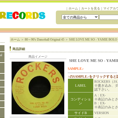
｜
ホーム
｜
カートを見る
｜
マイアカ
ホーム
＞
80～90's Dancehall Original 45
＞
SHE LOVE ME SO - YAMIE BOLO
商品詳細
al
商品イメージ
SHE LOVE ME SO - YAM
SAMPLE♪
-----------------------------------------------
↑のSAMPLE♪をクリックする
ROCKERS（J
LABEL
※書き込み、
認下さい。
A：EX-
コンディショ
※表記のみと
ン
B：EX-
※表記のみと
サイドB
VERSION