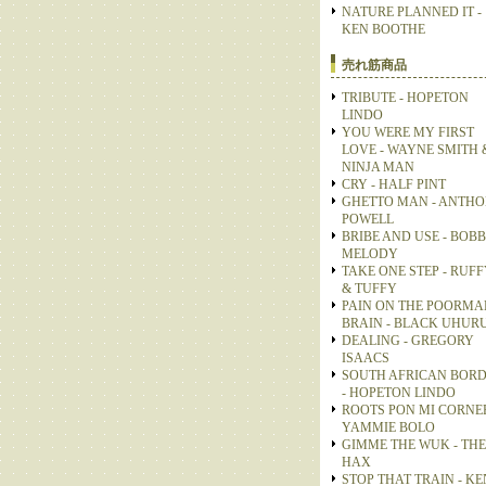
NATURE PLANNED IT -
KEN BOOTHE
売れ筋商品
TRIBUTE - HOPETON
LINDO
YOU WERE MY FIRST
LOVE - WAYNE SMITH 
NINJA MAN
CRY - HALF PINT
GHETTO MAN - ANTH
POWELL
BRIBE AND USE - BOB
MELODY
TAKE ONE STEP - RUFF
& TUFFY
PAIN ON THE POORMA
BRAIN - BLACK UHUR
DEALING - GREGORY
ISAACS
SOUTH AFRICAN BOR
- HOPETON LINDO
ROOTS PON MI CORNER
YAMMIE BOLO
GIMME THE WUK - THE
HAX
STOP THAT TRAIN - KE