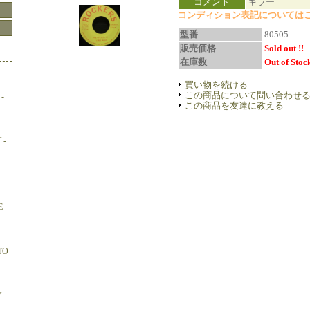
コメント
キラー
コンディション表記についてはこ
型番
80505
販売価格
Sold out !!
在庫数
Out of Stock
買い物を続ける
この商品について問い合わせ
-
この商品を友達に教える
 -
E
TO
Y