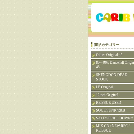
商品カテゴリー
Oldies Original 45
80～90's Dancehall Origin
45
SKENGDON DEAD
STOCK
LP Original
12inch Original
REISSUE USED
SOUL/FUNK/R&B
SALE!!/PRICE DOWN!!
MIX CD / NEW REC /
REISSUE