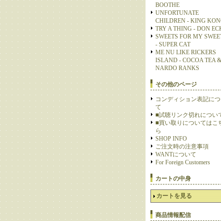
BOOTHE
UNFORTUNATE
CHILDREN - KING KO
TRY A THING - DON E
SWEETS FOR MY SWEE
- SUPER CAT
ME NU LIKE RICKERS
ISLAND - COCOA TEA 
NARDO RANKS
その他のページ
コンディション表記につ
て
■試聴リンク切れについ
■買い取りについてはこ
ら
SHOP INFO
ご注文時の注意事項
WANTについて
For Foreign Customers
カートの中身
カートを見る
商品情報配信