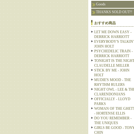
Goods
THANKS SOLD OUT!!
おすすめ商品
LET ME DOWN EASY -
DERRICK HARRIOTT
EVERYBODY'S TALKIN' 
JOHN HOLT
PSYCHEDELIC TRAIN -
DERRICK HARRIOTT
TONIGHT IS THE NIGHT
CLAUDELLE MILLER
STICK BY ME - JOHN
HOLT
MUDIE'S MOOD - THE
RHYTHM RULERS
NIGHT OWL - LEE & TH
CLARENDONIANS
OFFICIALLY - LLOYD
PARKS
WOMAN OF THE GHET
- HORTENSE ELLIS
DO YOU REMEMBER -
THE UNIQUES
GIRLS BE GOOD - TON
CHIN