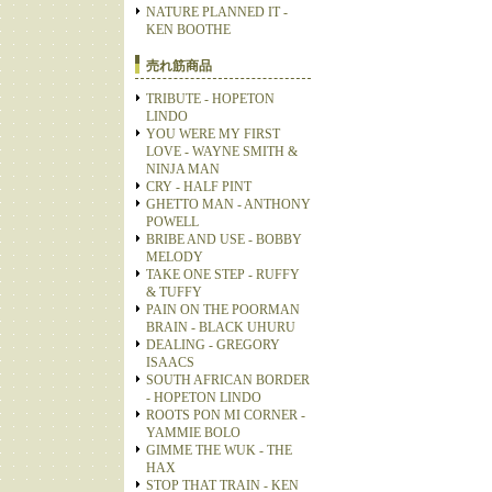
NATURE PLANNED IT -
KEN BOOTHE
売れ筋商品
TRIBUTE - HOPETON
LINDO
YOU WERE MY FIRST
LOVE - WAYNE SMITH &
NINJA MAN
CRY - HALF PINT
GHETTO MAN - ANTHONY
POWELL
BRIBE AND USE - BOBBY
MELODY
TAKE ONE STEP - RUFFY
& TUFFY
PAIN ON THE POORMAN
BRAIN - BLACK UHURU
DEALING - GREGORY
ISAACS
SOUTH AFRICAN BORDER
- HOPETON LINDO
ROOTS PON MI CORNER -
YAMMIE BOLO
GIMME THE WUK - THE
HAX
STOP THAT TRAIN - KEN