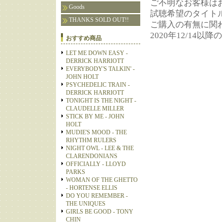
ご不明なお客様は
Goods
試聴希望のタイト
THANKS SOLD OUT!!
ご購入の有無に関
2020年12/14
おすすめ商品
LET ME DOWN EASY -
DERRICK HARRIOTT
EVERYBODY'S TALKIN' -
JOHN HOLT
PSYCHEDELIC TRAIN -
DERRICK HARRIOTT
TONIGHT IS THE NIGHT -
CLAUDELLE MILLER
STICK BY ME - JOHN
HOLT
MUDIE'S MOOD - THE
RHYTHM RULERS
NIGHT OWL - LEE & THE
CLARENDONIANS
OFFICIALLY - LLOYD
PARKS
WOMAN OF THE GHETTO
- HORTENSE ELLIS
DO YOU REMEMBER -
THE UNIQUES
GIRLS BE GOOD - TONY
CHIN