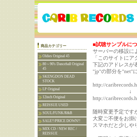
■試聴サンプルにつ
商品カテゴリー
サーバーの移設によ
Oldies Original 45
「このサイトにア
80～90's Dancehall Original
下記のアドレスが
45
"jp"の部分を"n
SKENGDON DEAD
STOCK
http://caribrecords.
LP Original
↓
12inch Original
http://caribrecords.
REISSUE USED
随時変更予定です
SOUL/FUNK/R&B
大変ご不便をお掛
SALE!!/PRICE DOWN!!
スマホだと少しや
MIX CD / NEW REC /
REISSUE