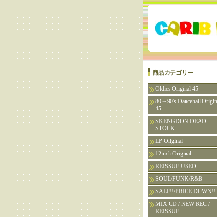
商品カテゴリー
Oldies Original 45
80～90's Dancehall Origin
45
SKENGDON DEAD
STOCK
LP Original
12inch Original
REISSUE USED
SOUL/FUNK/R&B
SALE!!/PRICE DOWN!!
MIX CD / NEW REC /
REISSUE