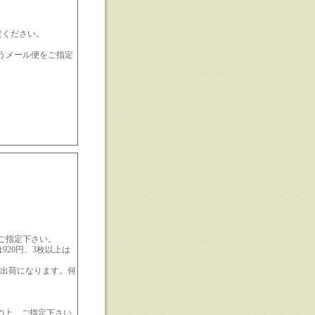
定ください。
ゆうメール便をご指定
ご指定下さい。
920円、3枚以上は
の出荷になります。何
の上、ご指定下さい