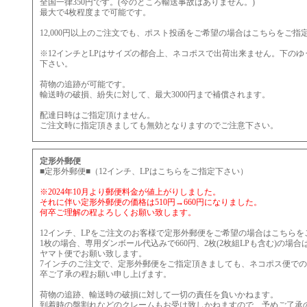
全国一律350円です。(今のところ輸送事故はありません。)
最大で4枚程度まで可能です。
12,000円以上のご注文でも、ポスト投函をご希望の場合はこちらをご指
※12インチとLPはサイズの都合上、ネコポスで出荷出来ません。下の
下さい。
荷物の追跡が可能です。
輸送時の破損、紛失に対して、最大3000円まで補償されます。
配達日時はご指定頂けません。
ご注文時に指定頂きましても無効となりますのでご注意下さい。
定形外郵便
■定形外郵便■（12インチ、LPはこちらをご指定下さい）
※2024年10月より郵便料金が値上がりしました。
それに伴い定形外郵便の価格は510円→660円になりました。
何卒ご理解の程よろしくお願い致します。
12インチ、LPをご注文のお客様で定形外郵便をご希望の場合はこちらを
1枚の場合、専用ダンボール代込みで660円、2枚(2枚組LPも含む)の場合は
ヤマト便でお願い致します。
7インチのご注文で、定形外郵便をご指定頂きましても、ネコポス便で
卒ご了承の程お願い申し上げます。
荷物の追跡、輸送時の破損に対して一切の責任を負いかねます。
到着時の盤割れなどのクレームもお受け致しかねますので、予めご了承