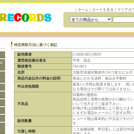
｜
ホーム
｜
カートを見る
｜
マイアカ
特定商取引法に基づく表記
販売業者
CARIB RECORDS
運営統括責任者名
平本 高志
al
郵便番号
556-0011
住所
大阪市浪速区難波中2-8-71富士ビル2F
商品代金以外の料金の説明
発送にかかる送料、振込み手数料
最長1ヶ月間お取置き致します。 買
申込有効期限
なる場合はその限りではありません。
到着時の盤割れ
商品説明と実際の状態がかけ離れてい
不良品
いにて当方までご返送下さい。
針飛び等は試聴環境により異なります
にまずお電話かメールにて必ずお問い
レコード類は基本的に中古品ですので
販売数量
す。
ご入金確認後、即日若しくは翌日中(定
引渡し時期
送致します