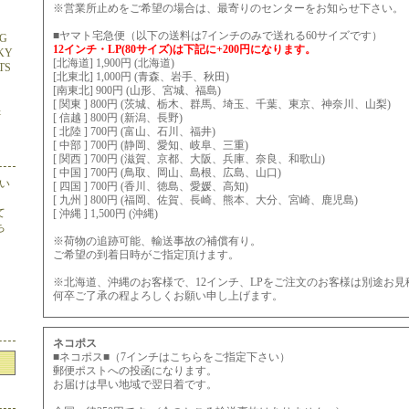
※営業所止めをご希望の場合は、最寄りのセンターをお知らせ下さい。
■ヤマト宅急便（以下の送料は7インチのみで送れる60サイズです）
NG
12インチ・LP(80サイズ)は下記に+200円になります。
CKY
[北海道] 1,900円 (北海道)
TS
[北東北] 1,000円 (青森、岩手、秋田)
[南東北] 900円 (山形、宮城、福島)
[ 関東 ] 800円 (茨城、栃木、群馬、埼玉、千葉、東京、神奈川、山梨)
&
[ 信越 ] 800円 (新潟、長野)
[ 北陸 ] 700円 (富山、石川、福井)
[ 中部 ] 700円 (静岡、愛知、岐阜、三重)
[ 関西 ] 700円 (滋賀、京都、大阪、兵庫、奈良、和歌山)
[ 中国 ] 700円 (鳥取、岡山、島根、広島、山口)
い
[ 四国 ] 700円 (香川、徳島、愛媛、高知)
[ 九州 ] 800円 (福岡、佐賀、長崎、熊本、大分、宮崎、鹿児島)
て
[ 沖縄 ] 1,500円 (沖縄)
ち
※荷物の追跡可能、輸送事故の補償有り。
ご希望の到着日時がご指定頂けます。
※北海道、沖縄のお客様で、12インチ、LPをご注文のお客様は別途お
何卒ご了承の程よろしくお願い申し上げます。
ネコポス
■ネコポス■（7インチはこちらをご指定下さい）
郵便ポストへの投函になります。
お届けは早い地域で翌日着です。