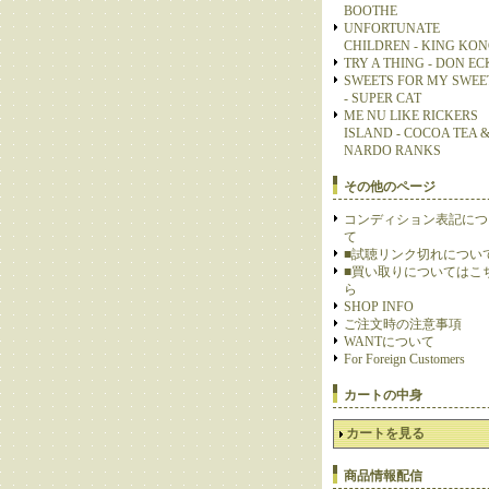
BOOTHE
UNFORTUNATE
CHILDREN - KING KO
TRY A THING - DON E
SWEETS FOR MY SWEE
- SUPER CAT
ME NU LIKE RICKERS
ISLAND - COCOA TEA 
NARDO RANKS
その他のページ
コンディション表記につ
て
■試聴リンク切れについ
■買い取りについてはこ
ら
SHOP INFO
ご注文時の注意事項
WANTについて
For Foreign Customers
カートの中身
カートを見る
商品情報配信