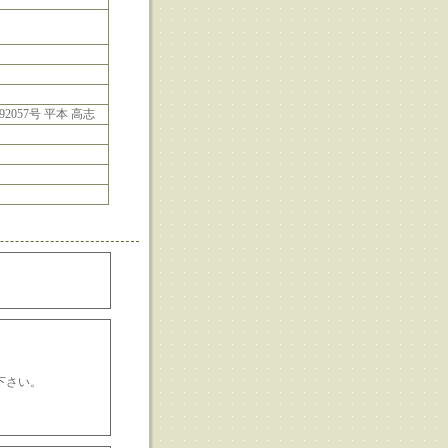
2057号 平本 高志
下さい。