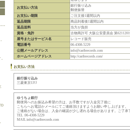
銀行振り込み
お支払い方法
郵便振替
お支払い期限
ご注文後1週間以内
返品期限
商品到着後1週間以内
返品送料
当方が負担
資格・免許
古物商許可 大阪公安委員会 第62112019
屋号またはサービス名
レコード販売
-
電話番号
06-4308-5229
公開メールアドレス
info@caribrecords.com
ホームページアドレス
http://caribrecords.com/
 -
お支払い方法
銀行振り込み
三菱東京UFJ
E
ゆうちょ銀行
郵便局へのお振込み希望の方は、お手数ですが入金完了後に
TO
こちらへお電話かメールにてご連絡頂けますようお願い申し上げます。
ご連絡がない場合は、入金の確認が少し遅れる場合があります。ご了承
TEL :06-4308-5229
MAIL:info@caribrecords.com
Y