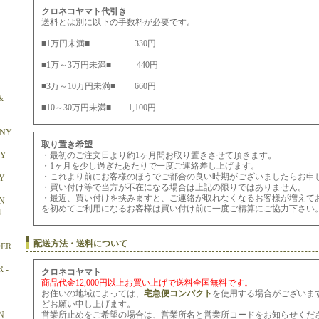
クロネコヤマト代引き
送料とは別に以下の手数料が必要です。
■1万円未満■ 330円
■1万～3万円未満■ 440円
■3万～10万円未満■ 660円
&
■10～30万円未満■ 1,100円
ONY
取り置き希望
BY
・最初のご注文日より約1ヶ月間お取り置きさせて頂きます。
・1ヶ月を少し過ぎたあたりで一度ご連絡差し上げます。
・これより前にお客様のほうでご都合の良い時期がございましたらお申
Y
・買い付け等で当方が不在になる場合は上記の限りではありません。
・最近、買い付けを挟みますと、ご連絡が取れなくなるお客様が増えて
N
を初めてご利用になるお客様は買い付け前に一度ご精算にご協力下さい
U
配送方法・送料について
DER
 -
クロネコヤマト
商品代金12,000円以上お買い上げで送料全国無料です。
お住いの地域によっては、
宅急便コンパクト
を使用する場合がございま
どお願い申し上げます。
N
営業所止めをご希望の場合は、営業所名と営業所コードをお知らせくだ