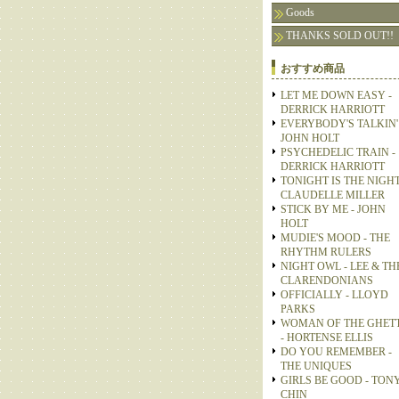
Goods
THANKS SOLD OUT!!
おすすめ商品
LET ME DOWN EASY -
DERRICK HARRIOTT
EVERYBODY'S TALKIN' 
JOHN HOLT
PSYCHEDELIC TRAIN -
DERRICK HARRIOTT
TONIGHT IS THE NIGHT
CLAUDELLE MILLER
STICK BY ME - JOHN
HOLT
MUDIE'S MOOD - THE
RHYTHM RULERS
NIGHT OWL - LEE & TH
CLARENDONIANS
OFFICIALLY - LLOYD
PARKS
WOMAN OF THE GHET
- HORTENSE ELLIS
DO YOU REMEMBER -
THE UNIQUES
GIRLS BE GOOD - TON
CHIN