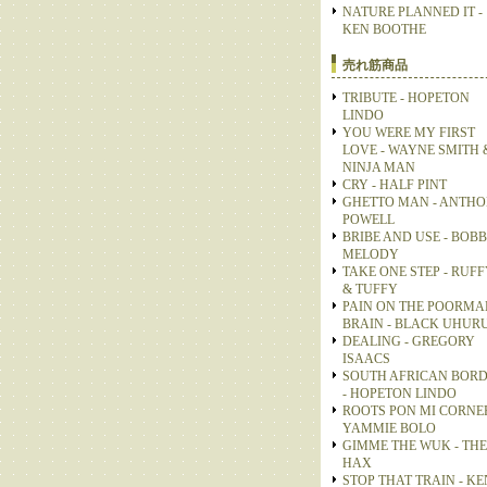
NATURE PLANNED IT -
KEN BOOTHE
売れ筋商品
TRIBUTE - HOPETON
LINDO
YOU WERE MY FIRST
LOVE - WAYNE SMITH 
NINJA MAN
CRY - HALF PINT
GHETTO MAN - ANTH
POWELL
BRIBE AND USE - BOB
MELODY
TAKE ONE STEP - RUFF
& TUFFY
PAIN ON THE POORMA
BRAIN - BLACK UHUR
DEALING - GREGORY
ISAACS
SOUTH AFRICAN BOR
- HOPETON LINDO
ROOTS PON MI CORNER
YAMMIE BOLO
GIMME THE WUK - THE
HAX
STOP THAT TRAIN - KE