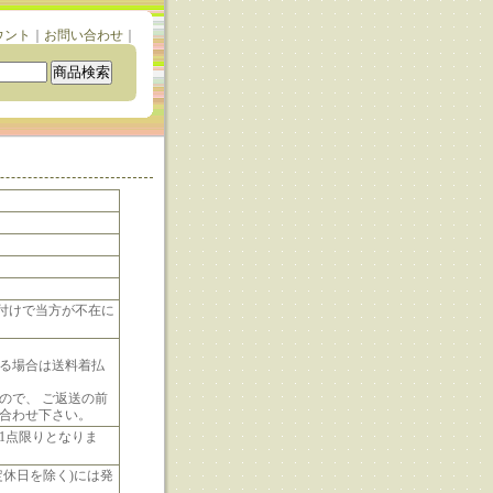
ウント
｜
お問い合わせ
｜
い付けで当方が不在に
る場合は送料着払
ので、 ご返送の前
合わせ下さい。
1点限りとなりま
休日を除く)には発