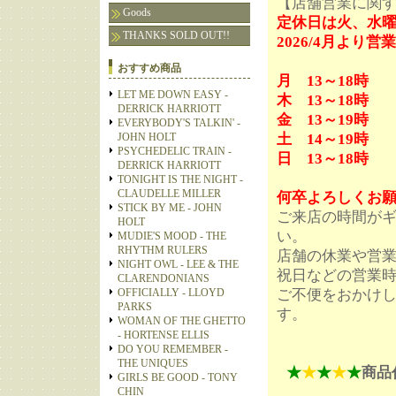
【店舗営業に関
Goods
定休日は火、水
THANKS SOLD OUT!!
2026/4月よ
おすすめ商品
月 13～18時
LET ME DOWN EASY -
木 13～18時
DERRICK HARRIOTT
金 13～19時
EVERYBODY'S TALKIN' -
JOHN HOLT
土 14～19時
PSYCHEDELIC TRAIN -
日 13～18時
DERRICK HARRIOTT
TONIGHT IS THE NIGHT -
CLAUDELLE MILLER
何卒よろしくお
STICK BY ME - JOHN
ご来店の時間が
HOLT
い。
MUDIE'S MOOD - THE
RHYTHM RULERS
店舗の休業や営
NIGHT OWL - LEE & THE
祝日などの営業
CLARENDONIANS
OFFICIALLY - LLOYD
ご不便をおかけ
PARKS
す。
WOMAN OF THE GHETTO
- HORTENSE ELLIS
DO YOU REMEMBER -
THE UNIQUES
★
★
★
★
★
商品
GIRLS BE GOOD - TONY
CHIN