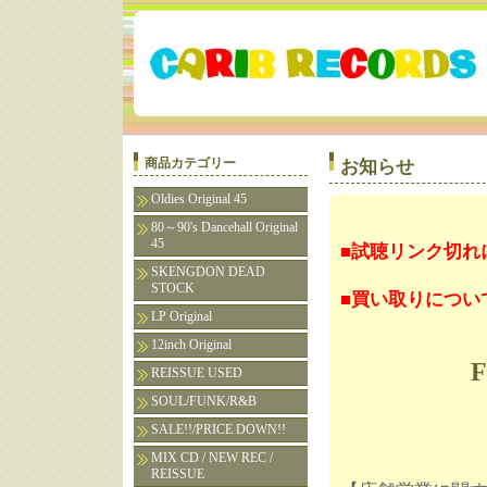
商品カテゴリー
お知らせ
Oldies Original 45
80～90's Dancehall Original
45
■試聴リンク切れ
SKENGDON DEAD
STOCK
■買い取りについ
LP Original
12inch Original
F
REISSUE USED
SOUL/FUNK/R&B
SALE!!/PRICE DOWN!!
MIX CD / NEW REC /
REISSUE