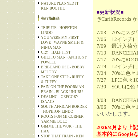
NATURE PLANNED IT -
KEN BOOTHE
■更新状況■
@CaribRecord
売れ筋商品
TRIBUTE - HOPETON
7/03 70'sに
LINDO
YOU WERE MY FIRST
7/06 12インチ
LOVE - WAYNE SMITH &
7/09 最近入
NINJA MAN
7/13 DANCE
CRY - HALF PINT
GHETTO MAN - ANTHONY
7/17 70'sに
POWELL
7/19 12イン
BRIBE AND USE - BOBBY
MELODY
7/24 70'sに
TAKE ONE STEP - RUFFY
7/27 LPに色
& TUFFY
7/30 SOULに
PAIN ON THE POORMAN
BRAIN - BLACK UHURU
DEALING - GREGORY
8/03 DANCE
ISAACS
8/06 70'sに
SOUTH AFRICAN BORDER
- HOPETON LINDO
いいたします。
ROOTS PON MI CORNER -
YAMMIE BOLO
GIMME THE WUK - THE
2026/4月より
HAX
基本的にGoog
STOP THAT TRAIN - KEN