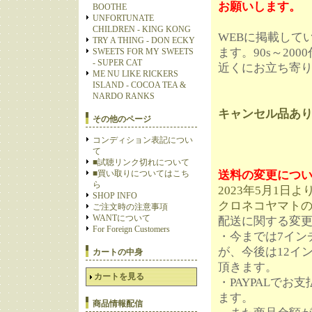
お願いします。
BOOTHE
UNFORTUNATE
CHILDREN - KING KONG
WEBに掲載して
TRY A THING - DON ECKY
ます。90s～20
SWEETS FOR MY SWEETS
- SUPER CAT
近くにお立ち寄
ME NU LIKE RICKERS
ISLAND - COCOA TEA &
NARDO RANKS
キャンセル品あ
その他のページ
コンディション表記につい
て
■試聴リンク切れについて
■買い取りについてはこち
送料の変更につ
ら
2023年5月1日よ
SHOP INFO
クロネコヤマト
ご注文時の注意事項
WANTについて
配送に関する変
For Foreign Customers
・今までは7イン
が、今後は12イン
カートの中身
頂きます。
カートを見る
・PAYPALで
ます。
商品情報配信