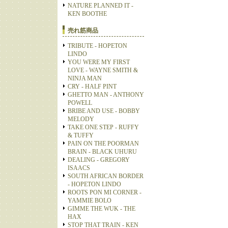
NATURE PLANNED IT -
KEN BOOTHE
売れ筋商品
TRIBUTE - HOPETON
LINDO
YOU WERE MY FIRST
LOVE - WAYNE SMITH &
NINJA MAN
CRY - HALF PINT
GHETTO MAN - ANTHONY
POWELL
BRIBE AND USE - BOBBY
MELODY
TAKE ONE STEP - RUFFY
& TUFFY
PAIN ON THE POORMAN
BRAIN - BLACK UHURU
DEALING - GREGORY
ISAACS
SOUTH AFRICAN BORDER
- HOPETON LINDO
ROOTS PON MI CORNER -
YAMMIE BOLO
GIMME THE WUK - THE
HAX
STOP THAT TRAIN - KEN