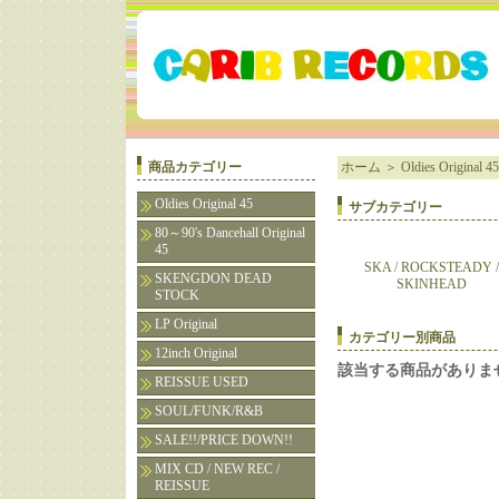
商品カテゴリー
ホーム
＞
Oldies Original 45
Oldies Original 45
サブカテゴリー
80～90's Dancehall Original
45
SKA / ROCKSTEADY /
SKENGDON DEAD
SKINHEAD
STOCK
LP Original
カテゴリー別商品
12inch Original
該当する商品がありま
REISSUE USED
SOUL/FUNK/R&B
SALE!!/PRICE DOWN!!
MIX CD / NEW REC /
REISSUE