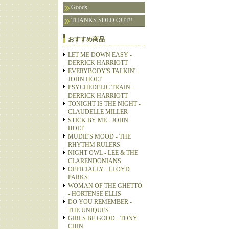
Goods
THANKS SOLD OUT!!
おすすめ商品
LET ME DOWN EASY -
DERRICK HARRIOTT
EVERYBODY'S TALKIN' -
JOHN HOLT
PSYCHEDELIC TRAIN -
DERRICK HARRIOTT
TONIGHT IS THE NIGHT -
CLAUDELLE MILLER
STICK BY ME - JOHN
HOLT
MUDIE'S MOOD - THE
RHYTHM RULERS
NIGHT OWL - LEE & THE
CLARENDONIANS
OFFICIALLY - LLOYD
PARKS
WOMAN OF THE GHETTO
- HORTENSE ELLIS
DO YOU REMEMBER -
THE UNIQUES
GIRLS BE GOOD - TONY
CHIN