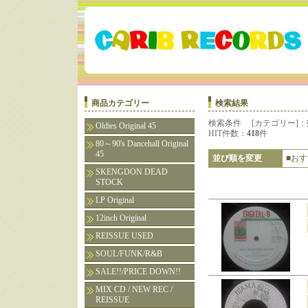
商品カテゴリー
検索結果
検索条件 [カテゴリー]：
Oldies Original 45
HIT件数：
418
件
80～90's Dancehall Original
45
並び順を変更
■お
SKENGDON DEAD
STOCK
LP Original
12inch Original
REISSUE USED
SOUL/FUNK/R&B
SALE!!/PRICE DOWN!!
MIX CD / NEW REC /
REISSUE