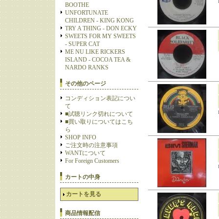
BOOTHE
UNFORTUNATE
CHILDREN - KING KONG
TRY A THING - DON ECKY
SWEETS FOR MY SWEETS
- SUPER CAT
ME NU LIKE RICKERS
ISLAND - COCOA TEA &
NARDO RANKS
その他のページ
コンディション表記につい
て
■試聴リンク切れについて
■買い取りについてはこち
ら
SHOP INFO
ご注文時の注意事項
WANTについて
For Foreign Customers
カートの中身
カートを見る
商品情報配信