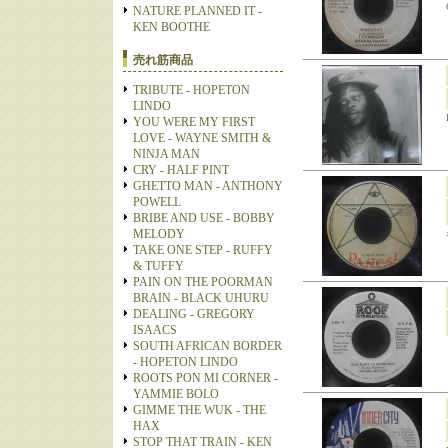
NATURE PLANNED IT -
KEN BOOTHE
売れ筋商品
TRIBUTE - HOPETON
LINDO
YOU WERE MY FIRST
LOVE - WAYNE SMITH &
NINJA MAN
CRY - HALF PINT
GHETTO MAN - ANTHONY
POWELL
BRIBE AND USE - BOBBY
MELODY
TAKE ONE STEP - RUFFY
& TUFFY
PAIN ON THE POORMAN
BRAIN - BLACK UHURU
DEALING - GREGORY
ISAACS
SOUTH AFRICAN BORDER
- HOPETON LINDO
ROOTS PON MI CORNER -
YAMMIE BOLO
GIMME THE WUK - THE
HAX
STOP THAT TRAIN - KEN