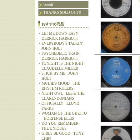
Goods
THANKS SOLD OUT!!
おすすめ商品
LET ME DOWN EASY -
DERRICK HARRIOTT
EVERYBODY'S TALKIN' -
JOHN HOLT
PSYCHEDELIC TRAIN -
DERRICK HARRIOTT
TONIGHT IS THE NIGHT -
CLAUDELLE MILLER
STICK BY ME - JOHN
HOLT
MUDIE'S MOOD - THE
RHYTHM RULERS
NIGHT OWL - LEE & THE
CLARENDONIANS
OFFICIALLY - LLOYD
PARKS
WOMAN OF THE GHETTO
- HORTENSE ELLIS
DO YOU REMEMBER -
THE UNIQUES
GIRLS BE GOOD - TONY
CHIN