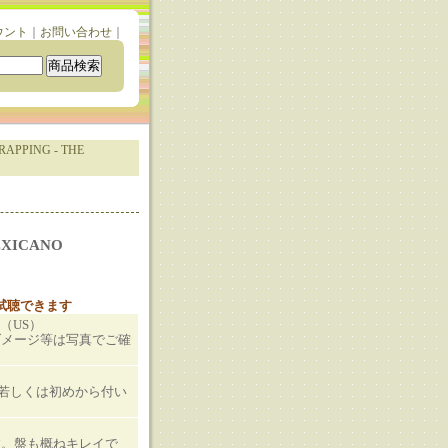
ウント
｜
お問い合わせ
｜
RAPPING - THE
EXICANO
と試聴できます
E（US）
ダメージ等は写真でご確
T若しくは初めから付い
す。盤も概ねキレイで