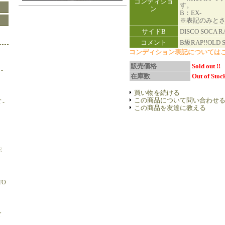
コンディショ
す。
ン
B：EX-
※表記のみと
サイドB
DISCO SOCA R
コメント
B級RAP!!OLD S
コンディション表記については
販売価格
Sold out !!
-
在庫数
Out of Stock
買い物を続ける
この商品について問い合わせ
 -
この商品を友達に教える
E
TO
Y