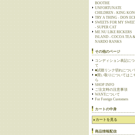
BOOTHE
UNFORTUNATE
CHILDREN - KING KO
TRY A THING - DON E
SWEETS FOR MY SWEE
- SUPER CAT
ME NU LIKE RICKERS
ISLAND - COCOA TEA 
NARDO RANKS
その他のページ
コンディション表記につ
て
■試聴リンク切れについ
■買い取りについてはこ
ら
SHOP INFO
ご注文時の注意事項
WANTについて
For Foreign Customers
カートの中身
カートを見る
商品情報配信