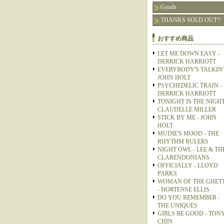
Goods
THANKS SOLD OUT!!
おすすめ商品
LET ME DOWN EASY -
DERRICK HARRIOTT
EVERYBODY'S TALKIN' 
JOHN HOLT
PSYCHEDELIC TRAIN -
DERRICK HARRIOTT
TONIGHT IS THE NIGHT
CLAUDELLE MILLER
STICK BY ME - JOHN
HOLT
MUDIE'S MOOD - THE
RHYTHM RULERS
NIGHT OWL - LEE & TH
CLARENDONIANS
OFFICIALLY - LLOYD
PARKS
WOMAN OF THE GHET
- HORTENSE ELLIS
DO YOU REMEMBER -
THE UNIQUES
GIRLS BE GOOD - TON
CHIN