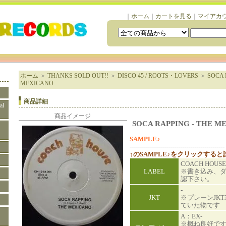
｜
ホーム
｜
カートを見る
｜
マイアカ
ホーム
＞
THANKS SOLD OUT!!
＞
DISCO 45 / ROOTS・LOVERS
＞
SOCA 
MEXICANO
商品詳細
al
商品イメージ
SOCA RAPPING - THE M
SAMPLE♪
-----------------------------------------------
↑のSAMPLE♪をクリックする
COACH HOUS
LABEL
※書き込み、
認下さい。
-
JKT
※プレーンJK
ていた物です
A：EX-
※概ね良好で