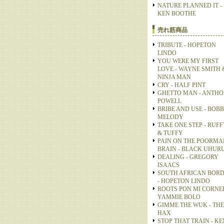
NATURE PLANNED IT -
KEN BOOTHE
売れ筋商品
TRIBUTE - HOPETON
LINDO
YOU WERE MY FIRST
LOVE - WAYNE SMITH 
NINJA MAN
CRY - HALF PINT
GHETTO MAN - ANTH
POWELL
BRIBE AND USE - BOB
MELODY
TAKE ONE STEP - RUFF
& TUFFY
PAIN ON THE POORMA
BRAIN - BLACK UHUR
DEALING - GREGORY
ISAACS
SOUTH AFRICAN BOR
- HOPETON LINDO
ROOTS PON MI CORNER
YAMMIE BOLO
GIMME THE WUK - THE
HAX
STOP THAT TRAIN - KE