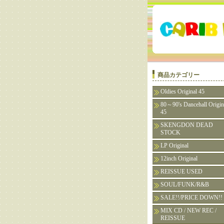
商品カテゴリー
Oldies Original 45
80～90's Dancehall Origin
45
SKENGDON DEAD
STOCK
LP Original
12inch Original
REISSUE USED
SOUL/FUNK/R&B
SALE!!/PRICE DOWN!!
MIX CD / NEW REC /
REISSUE