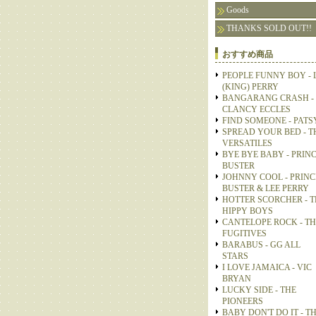
Goods
THANKS SOLD OUT!!
おすすめ商品
PEOPLE FUNNY BOY - 
(KING) PERRY
BANGARANG CRASH -
CLANCY ECCLES
FIND SOMEONE - PATS
SPREAD YOUR BED - T
VERSATILES
BYE BYE BABY - PRIN
BUSTER
JOHNNY COOL - PRINC
BUSTER & LEE PERRY
HOTTER SCORCHER - T
HIPPY BOYS
CANTELOPE ROCK - TH
FUGITIVES
BARABUS - GG ALL
STARS
I LOVE JAMAICA - VIC
BRYAN
LUCKY SIDE - THE
PIONEERS
BABY DON'T DO IT - T