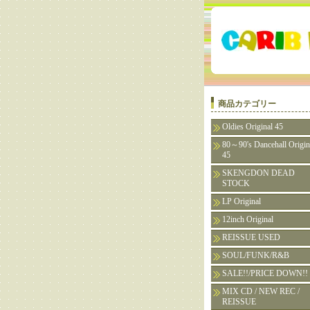
商品カテゴリー
Oldies Original 45
80～90's Dancehall Origin
45
SKENGDON DEAD
STOCK
LP Original
12inch Original
REISSUE USED
SOUL/FUNK/R&B
SALE!!/PRICE DOWN!!
MIX CD / NEW REC /
REISSUE