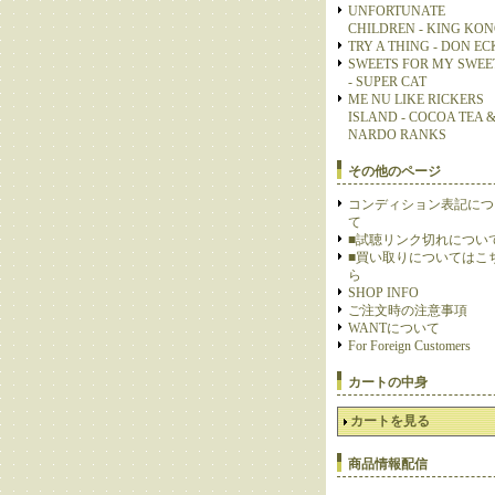
UNFORTUNATE
CHILDREN - KING KO
TRY A THING - DON E
SWEETS FOR MY SWEE
- SUPER CAT
ME NU LIKE RICKERS
ISLAND - COCOA TEA 
NARDO RANKS
その他のページ
コンディション表記につ
て
■試聴リンク切れについ
■買い取りについてはこ
ら
SHOP INFO
ご注文時の注意事項
WANTについて
For Foreign Customers
カートの中身
カートを見る
商品情報配信