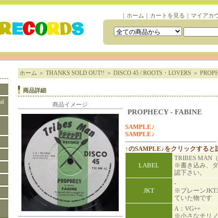
｜
ホーム
｜
カートを見る
｜
マイアカ
ホーム
＞
THANKS SOLD OUT!!
＞
DISCO 45 / ROOTS・LOVERS
＞
PROPH
商品詳細
al
商品イメージ
PROPHECY - FABINE
SAMPLE♪
SAMPLE♪
-----------------------------------------------
↑のSAMPLE♪をクリックする
TRIBES MAN
LABEL
※書き込み、
認下さい。
-
JKT
※プレーンJK
ていた物です
A：VG++
※小さなチリ