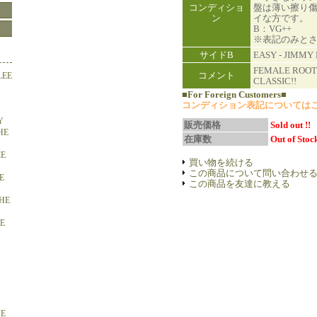
コンディショ
盤は薄い擦り
ン
イな方です。
B：VG++
※表記のみと
サイドB
EASY - JIMMY
FEMALE ROOT
コメント
LEE
CLASSIC!!
■For Foreign Customers■
コンディション表記については
Y
販売価格
Sold out !!
HE
在庫数
Out of Stock
CE
買い物を続ける
この商品について問い合わせ
E
この商品を友達に教える
HE
E
HE