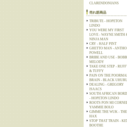
CLARENDONIANS
売れ筋商品
TRIBUTE - HOPETON
LINDO
YOU WERE MY FIRST
LOVE - WAYNE SMITH 
NINJA MAN
CRY - HALF PINT
GHETTO MAN - ANTH
POWELL
BRIBE AND USE - BOB
MELODY
TAKE ONE STEP - RUFF
& TUFFY
PAIN ON THE POORMA
BRAIN - BLACK UHUR
DEALING - GREGORY
ISAACS
SOUTH AFRICAN BOR
- HOPETON LINDO
ROOTS PON MI CORNER
YAMMIE BOLO
GIMME THE WUK - THE
HAX
STOP THAT TRAIN - KE
BOOTHE