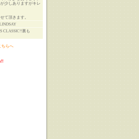
傷が少しありますがキレ
させて頂きます。
 LINDSAY
S CLASSIC!!裏も
こちらへ
!!
る