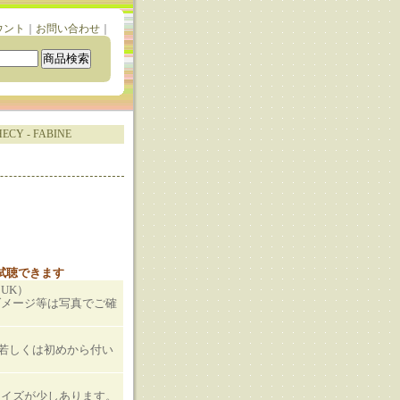
ウント
｜
お問い合わせ
｜
ECY - FABINE
と試聴できます
（UK）
ダメージ等は写真でご確
T若しくは初めから付い
ノイズが少しあります。