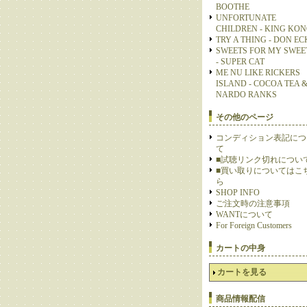
BOOTHE
UNFORTUNATE
CHILDREN - KING KO
TRY A THING - DON E
SWEETS FOR MY SWEE
- SUPER CAT
ME NU LIKE RICKERS
ISLAND - COCOA TEA 
NARDO RANKS
その他のページ
コンディション表記につ
て
■試聴リンク切れについ
■買い取りについてはこ
ら
SHOP INFO
ご注文時の注意事項
WANTについて
For Foreign Customers
カートの中身
カートを見る
商品情報配信