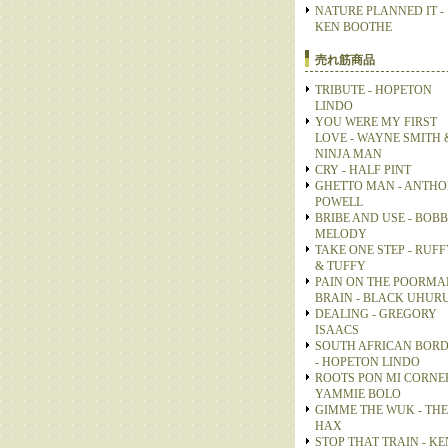
NATURE PLANNED IT -
KEN BOOTHE
売れ筋商品
TRIBUTE - HOPETON
LINDO
YOU WERE MY FIRST
LOVE - WAYNE SMITH 
NINJA MAN
CRY - HALF PINT
GHETTO MAN - ANTH
POWELL
BRIBE AND USE - BOB
MELODY
TAKE ONE STEP - RUFF
& TUFFY
PAIN ON THE POORMA
BRAIN - BLACK UHUR
DEALING - GREGORY
ISAACS
SOUTH AFRICAN BOR
- HOPETON LINDO
ROOTS PON MI CORNER
YAMMIE BOLO
GIMME THE WUK - THE
HAX
STOP THAT TRAIN - KE