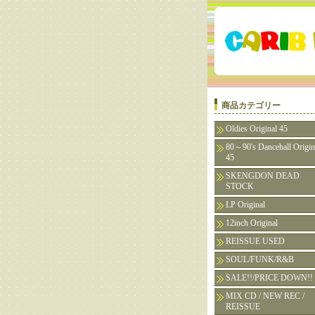
商品カテゴリー
Oldies Original 45
80～90's Dancehall Origin
45
SKENGDON DEAD
STOCK
LP Original
12inch Original
REISSUE USED
SOUL/FUNK/R&B
SALE!!/PRICE DOWN!!
MIX CD / NEW REC /
REISSUE