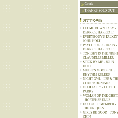
Goods
THANKS SOLD OUT!!
おすすめ商品
LET ME DOWN EASY -
DERRICK HARRIOTT
EVERYBODY'S TALKIN' 
JOHN HOLT
PSYCHEDELIC TRAIN -
DERRICK HARRIOTT
TONIGHT IS THE NIGHT
CLAUDELLE MILLER
STICK BY ME - JOHN
HOLT
MUDIE'S MOOD - THE
RHYTHM RULERS
NIGHT OWL - LEE & TH
CLARENDONIANS
OFFICIALLY - LLOYD
PARKS
WOMAN OF THE GHET
- HORTENSE ELLIS
DO YOU REMEMBER -
THE UNIQUES
GIRLS BE GOOD - TON
CHIN