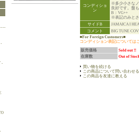
※多少小さな
コンディショ
良好です。盤
ン
B：VG++
※表記のみと
サイドB
JAMAICA I HE
コメント
BIG TUNE CO
■For Foreign Customers■
コンディション表記については
-
販売価格
Sold out !!
在庫数
Out of Stock
 -
買い物を続ける
この商品について問い合わせ
この商品を友達に教える
E
TO
Y