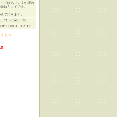
ノイズはありますが概ね
も概ねキレイです。
させて頂きます。
AR YOU CALLING
VER!!LORD CREATOR
こちらへ
!!
る