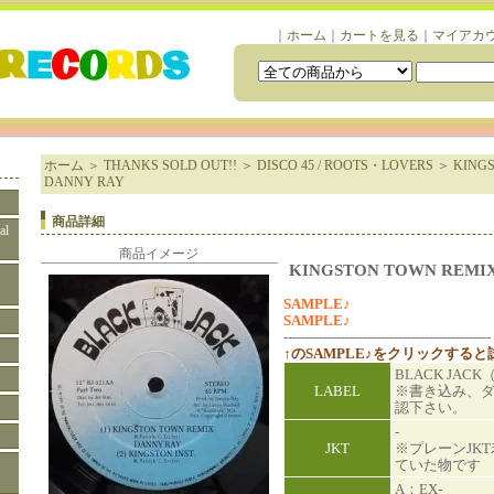
｜
ホーム
｜
カートを見る
｜
マイアカ
ホーム
＞
THANKS SOLD OUT!!
＞
DISCO 45 / ROOTS・LOVERS
＞
KINGS
DANNY RAY
商品詳細
al
商品イメージ
KINGSTON TOWN REMIX
SAMPLE♪
SAMPLE♪
-----------------------------------------------
↑のSAMPLE♪をクリックする
BLACK JACK
LABEL
※書き込み、
認下さい。
-
JKT
※プレーンJK
ていた物です
A：EX-