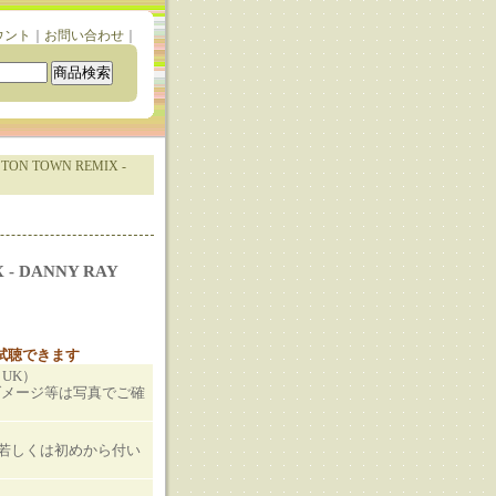
ウント
｜
お問い合わせ
｜
TON TOWN REMIX -
 - DANNY RAY
と試聴できます
（UK）
ダメージ等は写真でご確
T若しくは初めから付い