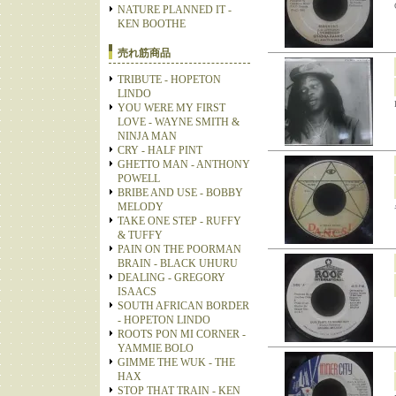
NATURE PLANNED IT -
KEN BOOTHE
売れ筋商品
TRIBUTE - HOPETON
LINDO
YOU WERE MY FIRST
LOVE - WAYNE SMITH &
NINJA MAN
CRY - HALF PINT
GHETTO MAN - ANTHONY
POWELL
BRIBE AND USE - BOBBY
MELODY
TAKE ONE STEP - RUFFY
& TUFFY
PAIN ON THE POORMAN
BRAIN - BLACK UHURU
DEALING - GREGORY
ISAACS
SOUTH AFRICAN BORDER
- HOPETON LINDO
ROOTS PON MI CORNER -
YAMMIE BOLO
GIMME THE WUK - THE
HAX
STOP THAT TRAIN - KEN