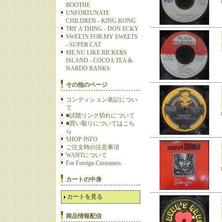
BOOTHE
UNFORTUNATE
CHILDREN - KING KONG
TRY A THING - DON ECKY
SWEETS FOR MY SWEETS
- SUPER CAT
ME NU LIKE RICKERS
ISLAND - COCOA TEA &
NARDO RANKS
その他のページ
コンディション表記につい
て
■試聴リンク切れについて
■買い取りについてはこち
ら
SHOP INFO
ご注文時の注意事項
WANTについて
For Foreign Customers
カートの中身
カートを見る
商品情報配信