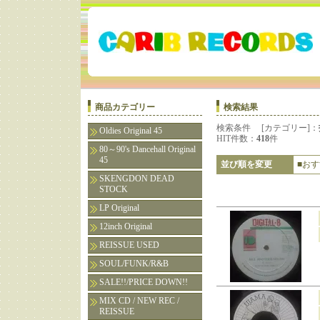
商品カテゴリー
検索結果
検索条件 [カテゴリー]：
Oldies Original 45
HIT件数：
418
件
80～90's Dancehall Original
45
並び順を変更
■お
SKENGDON DEAD
STOCK
LP Original
12inch Original
REISSUE USED
SOUL/FUNK/R&B
SALE!!/PRICE DOWN!!
MIX CD / NEW REC /
REISSUE