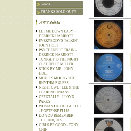
Goods
THANKS SOLD OUT!!
おすすめ商品
LET ME DOWN EASY -
DERRICK HARRIOTT
EVERYBODY'S TALKIN' -
JOHN HOLT
PSYCHEDELIC TRAIN -
DERRICK HARRIOTT
TONIGHT IS THE NIGHT -
CLAUDELLE MILLER
STICK BY ME - JOHN
HOLT
MUDIE'S MOOD - THE
RHYTHM RULERS
NIGHT OWL - LEE & THE
CLARENDONIANS
OFFICIALLY - LLOYD
PARKS
WOMAN OF THE GHETTO
- HORTENSE ELLIS
DO YOU REMEMBER -
THE UNIQUES
GIRLS BE GOOD - TONY
CHIN