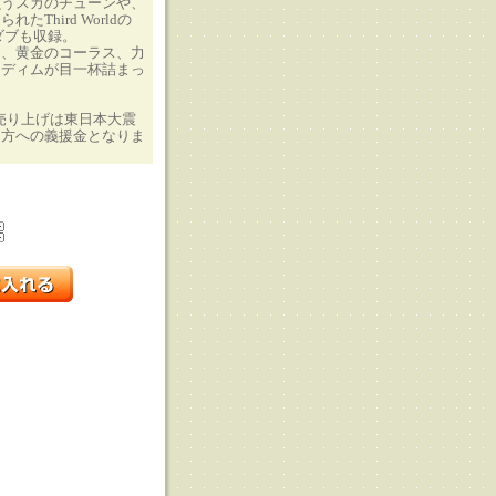
yが唄うスカのチューンや、
たThird Worldの
sのダブも収録。
ィ、黄金のコーラス、力
リディムが目一杯詰まっ
売り上げは東日本大震
た方への義援金となりま