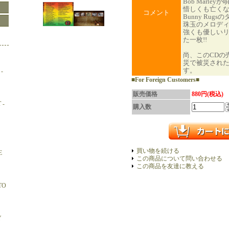
Bob Marle
惜しくも亡くなられ
コメント
Bunny Rug
珠玉のメロデ
強くも優しい
た一枚!!
尚、このCDの
災で被災され
す。
-
■For Foreign Customers■
販売価格
880円(税込)
 -
購入数
買い物を続ける
E
この商品について問い合わせる
この商品を友達に教える
TO
Y