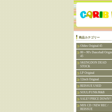
商品カテゴリー
Oldies Original 45
80～90's Dancehall Origin
45
SKENGDON DEAD
STOCK
LP Original
12inch Original
REISSUE USED
SOUL/FUNK/R&B
SALE!!/PRICE DOWN!!
MIX CD / NEW REC /
REISSUE