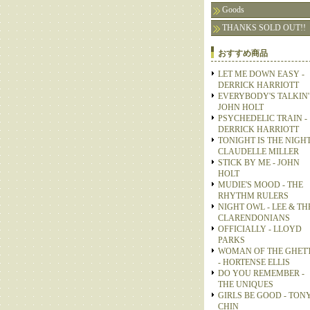
Goods
THANKS SOLD OUT!!
おすすめ商品
LET ME DOWN EASY -
DERRICK HARRIOTT
EVERYBODY'S TALKIN' 
JOHN HOLT
PSYCHEDELIC TRAIN -
DERRICK HARRIOTT
TONIGHT IS THE NIGHT
CLAUDELLE MILLER
STICK BY ME - JOHN
HOLT
MUDIE'S MOOD - THE
RHYTHM RULERS
NIGHT OWL - LEE & TH
CLARENDONIANS
OFFICIALLY - LLOYD
PARKS
WOMAN OF THE GHET
- HORTENSE ELLIS
DO YOU REMEMBER -
THE UNIQUES
GIRLS BE GOOD - TON
CHIN