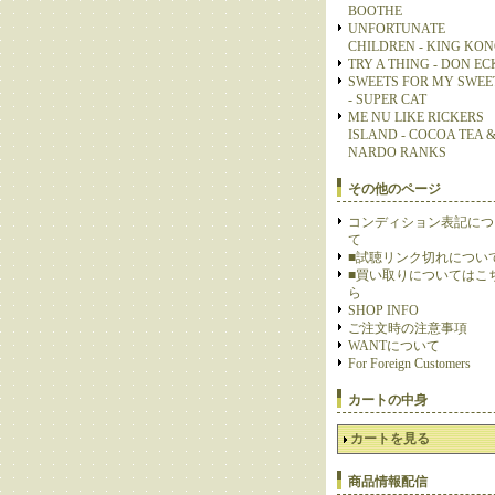
BOOTHE
UNFORTUNATE
CHILDREN - KING KO
TRY A THING - DON E
SWEETS FOR MY SWEE
- SUPER CAT
ME NU LIKE RICKERS
ISLAND - COCOA TEA 
NARDO RANKS
その他のページ
コンディション表記につ
て
■試聴リンク切れについ
■買い取りについてはこ
ら
SHOP INFO
ご注文時の注意事項
WANTについて
For Foreign Customers
カートの中身
カートを見る
商品情報配信