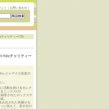
ウント
｜
お問い合わせ
｜
UND(チャリティーCD)
蔵SOUND(チャリティー
e Mix-ジャマイカ音楽の
さい。
心に活動を続けるセレク
るミックスCD
年に録音されたロックステ
構成。
生み出された色褪せる
数々に加えて、若き日の