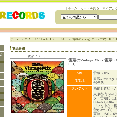
｜
ホーム
｜
カートを見る
｜
マイアカ
ホーム
＞
MIX CD / NEW REC / REISSUE
＞
雷蔵のVintage Mix - 雷蔵SO
商品詳細
al
商品イメージ
雷蔵のVintage Mix - 雷
CD)
LABEL
雷蔵（JPN）
雷蔵のVintag
TITLE
60年代
クレジット
画像を参照下
東京都内を中
ター雷蔵氏によ
66年から68
ディを中心に
僅か3年の間に
事無い名曲の