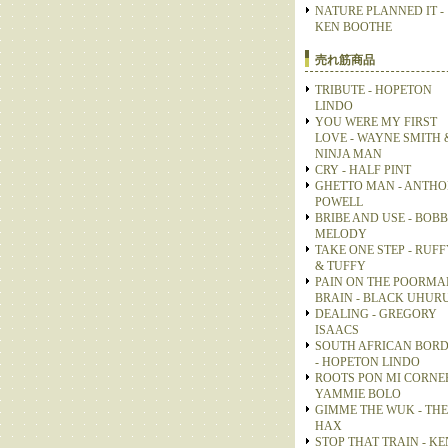
NATURE PLANNED IT -
KEN BOOTHE
売れ筋商品
TRIBUTE - HOPETON
LINDO
YOU WERE MY FIRST
LOVE - WAYNE SMITH 
NINJA MAN
CRY - HALF PINT
GHETTO MAN - ANTH
POWELL
BRIBE AND USE - BOB
MELODY
TAKE ONE STEP - RUFF
& TUFFY
PAIN ON THE POORMA
BRAIN - BLACK UHUR
DEALING - GREGORY
ISAACS
SOUTH AFRICAN BOR
- HOPETON LINDO
ROOTS PON MI CORNER
YAMMIE BOLO
GIMME THE WUK - THE
HAX
STOP THAT TRAIN - KE