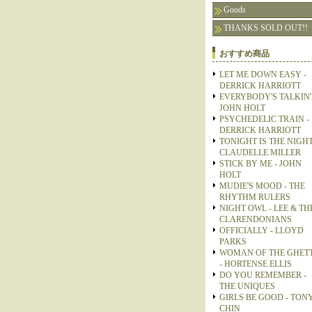
Goods
THANKS SOLD OUT!!
おすすめ商品
LET ME DOWN EASY -
DERRICK HARRIOTT
EVERYBODY'S TALKIN' 
JOHN HOLT
PSYCHEDELIC TRAIN -
DERRICK HARRIOTT
TONIGHT IS THE NIGHT
CLAUDELLE MILLER
STICK BY ME - JOHN
HOLT
MUDIE'S MOOD - THE
RHYTHM RULERS
NIGHT OWL - LEE & TH
CLARENDONIANS
OFFICIALLY - LLOYD
PARKS
WOMAN OF THE GHET
- HORTENSE ELLIS
DO YOU REMEMBER -
THE UNIQUES
GIRLS BE GOOD - TON
CHIN