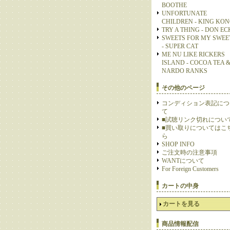
BOOTHE
UNFORTUNATE
CHILDREN - KING KO
TRY A THING - DON E
SWEETS FOR MY SWEE
- SUPER CAT
ME NU LIKE RICKERS
ISLAND - COCOA TEA 
NARDO RANKS
その他のページ
コンディション表記につ
て
■試聴リンク切れについ
■買い取りについてはこ
ら
SHOP INFO
ご注文時の注意事項
WANTについて
For Foreign Customers
カートの中身
カートを見る
商品情報配信