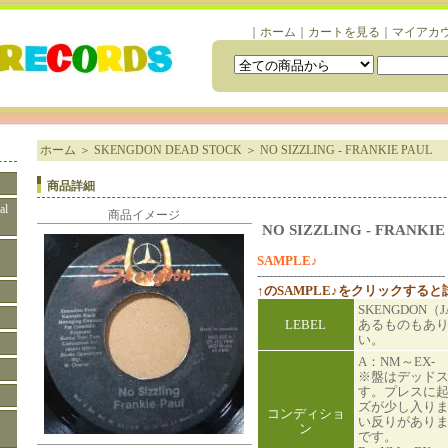
｜
ホーム
｜
カートを見る
｜
マイアカ
ホーム
＞
SKENGDON DEAD STOCK
＞
NO SIZZLING - FRANKIE PAUL
商品詳細
al
商品イメージ
NO SIZZLING - FRANKIE
SAMPLE♪
-----------------------------------------------
↑のSAMPLE♪をクリックする
SKENGDON
LEBEL
あるものもあ
い。
A：NM～EX-
※盤はデッド
す。プレスに
ズが少し入り
コンディショ
い反りがあり
ン
です。