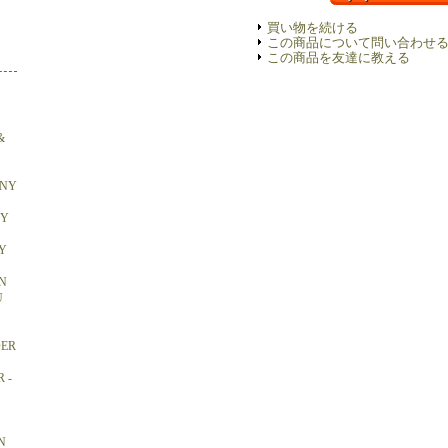
買い物を続ける
この商品について問い合わせ
この商品を友達に教える
&
ONY
BY
Y
N
U
DER
 -
N