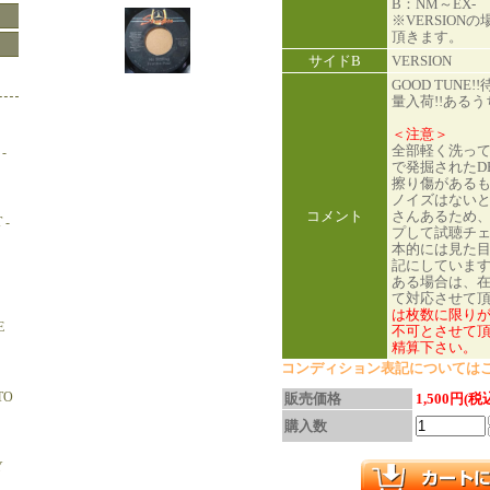
B：NM～EX-
※VERSION
頂きます。
サイドB
VERSION
GOOD TUNE!
量入荷!!あるう
＜注意＞
全部軽く洗っ
-
で発掘されたDE
擦り傷がある
ノイズはない
コメント
さんあるため
 -
プして試聴チ
本的には見た
記にしていま
ある場合は、
て対応させて
は枚数に限り
E
不可とさせて頂
精算下さい。
コンディション表記については
TO
販売価格
1,500円(税
購入数
Y