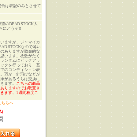
の場合は表記のみとさせて
!待望のDEAD STOCK大
ちにどうぞ!!
ていますが、ジャマイカ
AD STOCKなので薄い
ものありますが致命的な
と思います。枚数がたく
、ランダムにピックアッ
ェックを行っており、基
目でのコンディション表
す。万が一針飛びなどが
在庫があるうちは交換に
頂きます。
こちらの商品
がありますのでお取置き
きます。1週間程度ご
こちらへ
込)