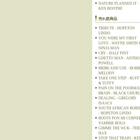
NATURE PLANNED IT -
KEN BOOTHE
売れ筋商品
TRIBUTE - HOPETON
LINDO
YOU WERE MY FIRST
LOVE - WAYNE SMITH 
NINJA MAN
CRY - HALF PINT
GHETTO MAN - ANTH
POWELL
BRIBE AND USE - BOB
MELODY
TAKE ONE STEP - RUFF
& TUFFY
PAIN ON THE POORMA
BRAIN - BLACK UHUR
DEALING - GREGORY
ISAACS
SOUTH AFRICAN BOR
- HOPETON LINDO
ROOTS PON MI CORNER
YAMMIE BOLO
GIMME THE WUK - THE
HAX
STOP THAT TRAIN - KE