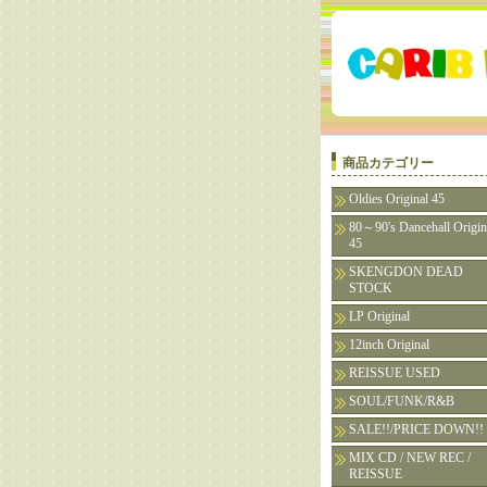
商品カテゴリー
Oldies Original 45
80～90's Dancehall Origin
45
SKENGDON DEAD
STOCK
LP Original
12inch Original
REISSUE USED
SOUL/FUNK/R&B
SALE!!/PRICE DOWN!!
MIX CD / NEW REC /
REISSUE