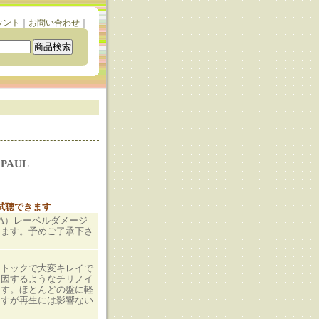
ウント
｜
お問い合わせ
｜
 PAUL
と試聴できます
（JA）レーベルダメージ
ります。予めご了承下さ
ストックで大変キレイで
起因するようなチリノイ
ます。ほとんどの盤に軽
ますが再生には影響ない