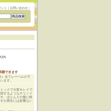
ウント
｜
お問い合わせ
｜
TON
と試聴できます
（JA）全てレーベルの下
ています。
ストックで大変キレイで
起因するようなチリノイ
ます。ほとんどの盤に軽
ますが再生には影響ない