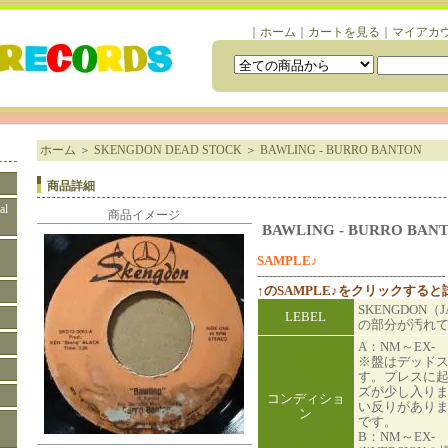
｜
ホーム
｜
カートを見る
｜
マイアカ
ホーム
＞
SKENGDON DEAD STOCK
＞
BAWLING - BURRO BANTON
商品詳細
al
商品イメージ
BAWLING - BURRO BAN
SAMPLE♪
-----------------------------------------------
↑のSAMPLE♪をクリックする
SKENGDON
LEBEL
の部分が汚れ
A：NM～EX-
※盤はデッド
す。プレスに
ズが少し入り
コンディショ
い反りがあり
ン
です。
B：NM～EX-