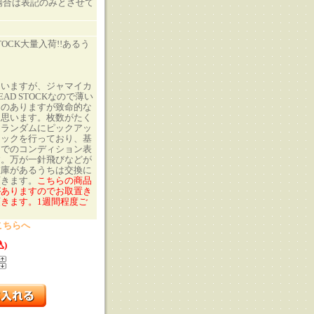
の場合は表記のみとさせて
TOCK大量入荷!!あるう
ていますが、ジャマイカ
AD STOCKなので薄い
ものありますが致命的な
と思います。枚数がたく
、ランダムにピックアッ
ェックを行っており、基
目でのコンディション表
す。万が一針飛びなどが
在庫があるうちは交換に
頂きます。
こちらの商品
がありますのでお取置き
きます。1週間程度ご
こちらへ
込)