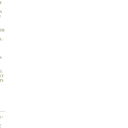
Y
N
U
DER
 -
N
NG
CKY
TS
&
い
て