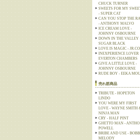
CHUCK TURNER
SWEETS FOR MY SWEE
- SUPER CAT
CAN YOU STOP THE R
- ANTHONY MALVO
ICE CREAM LOVE -
JOHNNY OSBOURNE
DOWN IN THE VALLEY 
SUGAR BLACK
LOVE IS MAGIC - JR.C
INEXPERIENCE LOVER 
EVERTON CHAMBERS
GIVE A LITTLE LOVE -
JOHNNY OSBOURNE
RUDE BOY - EEKA MO
売れ筋商品
TRIBUTE - HOPETON
LINDO
YOU WERE MY FIRST
LOVE - WAYNE SMITH 
NINJA MAN
CRY - HALF PINT
GHETTO MAN - ANTH
POWELL
BRIBE AND USE - BOB
MELODY