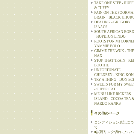
TAKE ONE STEP - RUFF
& TUFFY
PAIN ON THE POORMA
BRAIN - BLACK UHUR
DEALING - GREGORY
ISAACS
SOUTH AFRICAN BOR
- HOPETON LINDO
ROOTS PON MI CORNER
YAMMIE BOLO
GIMME THE WUK - THE
HAX
STOP THAT TRAIN - KE
BOOTHE
UNFORTUNATE
CHILDREN - KING KO
TRY A THING - DON E
SWEETS FOR MY SWEE
- SUPER CAT
ME NU LIKE RICKERS
ISLAND - COCOA TEA 
NARDO RANKS
その他のページ
コンディション表記につ
て
■試聴リンク切れについ