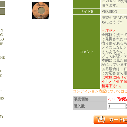
※VERSION
頂きます。
サイドB
VERSION
待望のDEAD S
ちにどうぞ!!
HN
＜注意＞
全部軽く洗っ
ON
で発掘されたDE
OLO
擦り傷がある
IE
ノイズはない
コメント
さんあるため
プして試聴チ
THE
本的には見た
W
記にしていま
ある場合は、
HE
て対応させて
NG
は枚数に限り
不可とさせて頂
精算下さい。
IS
コンディション表記については
NIS
販売価格
2,500円(税
購入数
DY