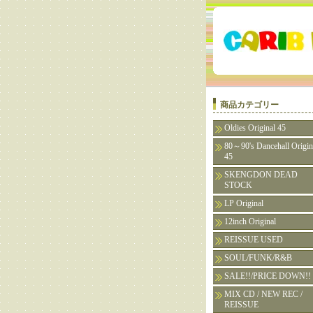
商品カテゴリー
Oldies Original 45
80～90's Dancehall Origin
45
SKENGDON DEAD
STOCK
LP Original
12inch Original
REISSUE USED
SOUL/FUNK/R&B
SALE!!/PRICE DOWN!!
MIX CD / NEW REC /
REISSUE