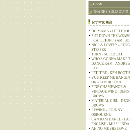
Goods
THANKS SOLD OUT!!
おすすめ商品
DO MAMA - LITTLE JO
PUT DOWN THE WEAP
- CAPLETON / YAMI B
NICE & LOVELY - REGG
STEPPER
TURN - SUPER CAT
WHO'S GONNA MAKE 
DANCE RAM - ANDRE
PAUL
LET IT BE - KEN BOOT
YOU KEEP ME HANGI
ON - KEN BOOTHE
FINE CHAMPANGE &
VINTAGE WINE - DENN
BROWN
MATERIAL GIRL - DEN
BROWN
REWIND - JOHNNY
OSBOURNE
CAN RAM DANCE - LA
ENGLISH / MISS LINDA
AH NO ME SHE LOVE -