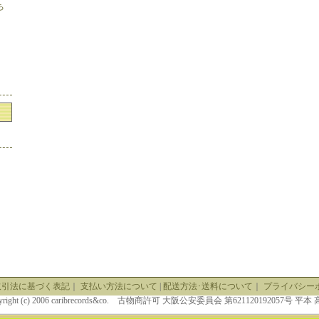
ち
取引法に基づく表記
｜
支払い方法について
|
配送方法･送料について
｜
プライバシー
yright (c) 2006 caribrecords&co. 古物商許可 大阪公安委員会 第621120192057号 平本