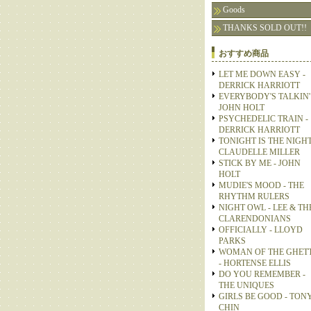
Goods
THANKS SOLD OUT!!
おすすめ商品
LET ME DOWN EASY -
DERRICK HARRIOTT
EVERYBODY'S TALKIN' 
JOHN HOLT
PSYCHEDELIC TRAIN -
DERRICK HARRIOTT
TONIGHT IS THE NIGHT
CLAUDELLE MILLER
STICK BY ME - JOHN
HOLT
MUDIE'S MOOD - THE
RHYTHM RULERS
NIGHT OWL - LEE & TH
CLARENDONIANS
OFFICIALLY - LLOYD
PARKS
WOMAN OF THE GHET
- HORTENSE ELLIS
DO YOU REMEMBER -
THE UNIQUES
GIRLS BE GOOD - TON
CHIN