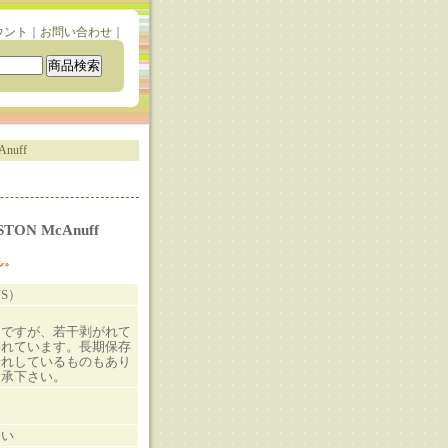
ウント
｜
お問い合わせ
｜
nuff
STON McAnuff
ん。
US）
ドですが、若干剥がれて
まれています。長期保存
折れしているものもあり
了承下さい。
。
さい