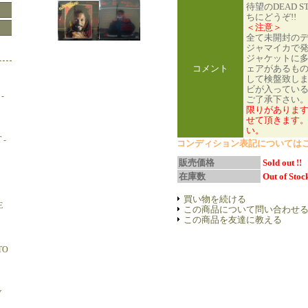
待望のDEAD S
ちにどうぞ!!
＜注意＞
全て未開封の
ジャマイカで
ジャケットに
コメント
ェアがあるも
して検盤致し
ビが入ってい
-
ご了承下さい
限りがありま
せて頂きます。
い。
 -
コンディション表記については
販売価格
Sold out !!
在庫数
Out of Stock
買い物を続ける
E
この商品について問い合わせ
この商品を友達に教える
TO
Y