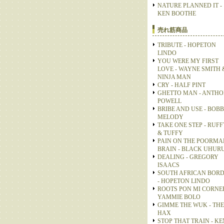
NATURE PLANNED IT -
KEN BOOTHE
売れ筋商品
TRIBUTE - HOPETON
LINDO
YOU WERE MY FIRST
LOVE - WAYNE SMITH 
NINJA MAN
CRY - HALF PINT
GHETTO MAN - ANTH
POWELL
BRIBE AND USE - BOB
MELODY
TAKE ONE STEP - RUFF
& TUFFY
PAIN ON THE POORMA
BRAIN - BLACK UHUR
DEALING - GREGORY
ISAACS
SOUTH AFRICAN BOR
- HOPETON LINDO
ROOTS PON MI CORNER
YAMMIE BOLO
GIMME THE WUK - THE
HAX
STOP THAT TRAIN - KE