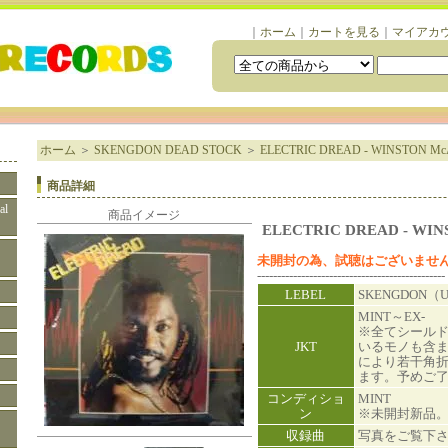
｜
ホーム
｜
カートを見る
｜
マイアカ
ホーム
＞
SKENGDON DEAD STOCK
＞
ELECTRIC DREAD - WINSTON McA
商品詳細
al
商品イメージ
ELECTRIC DREAD - WIN
未開封の為、試聴はございませ
-----------------------------------------------
LEBEL
SKENGDON（
MINT～EX-
※全てシール
JKT
いるモノも含
により若干角
ます。予めご
コンディショ
MINT
ン
※未開封新品
収録曲
写真をご覧下