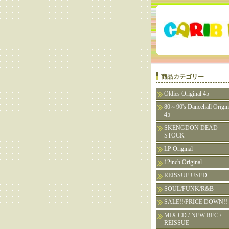
商品カテゴリー
Oldies Original 45
80～90's Dancehall Origin
45
SKENGDON DEAD
STOCK
LP Original
12inch Original
REISSUE USED
SOUL/FUNK/R&B
SALE!!/PRICE DOWN!!
MIX CD / NEW REC /
REISSUE