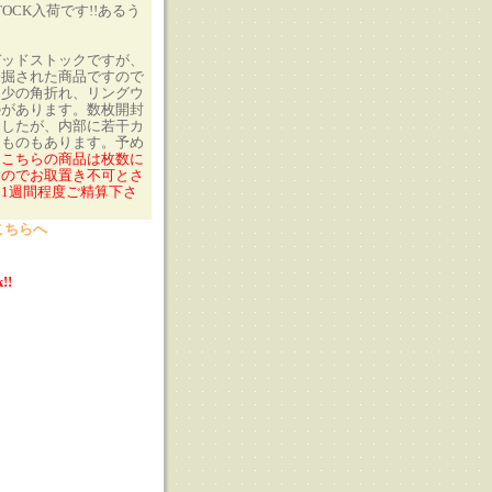
TOCK入荷です!!あるう
デッドストックですが、
発掘された商品ですので
多少の角折れ、リングウ
のがあります。数枚開封
ましたが、内部に若干カ
るものもあります。予め
。
こちらの商品は枚数に
すのでお取置き不可とさ
1週間程度ご精算下さ
こちらへ
!!
る