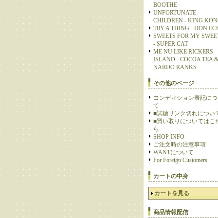
BOOTHE
UNFORTUNATE
CHILDREN - KING KO
TRY A THING - DON E
SWEETS FOR MY SWEE
- SUPER CAT
ME NU LIKE RICKERS
ISLAND - COCOA TEA 
NARDO RANKS
その他のページ
コンディション表記につ
て
■試聴リンク切れについ
■買い取りについてはこ
ら
SHOP INFO
ご注文時の注意事項
WANTについて
For Foreign Customers
カートの中身
カートを見る
商品情報配信