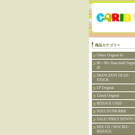
商品カテゴリー
Oldies Original 45
80～90's Dancehall Origin
45
SKENGDON DEAD
STOCK
LP Original
12inch Original
REISSUE USED
SOUL/FUNK/R&B
SALE!!/PRICE DOWN!!
MIX CD / NEW REC /
REISSUE