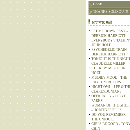
Goods
THANKS SOLD OUT!!
おすすめ商品
LET ME DOWN EASY -
DERRICK HARRIOTT
EVERYBODY'S TALKIN' 
JOHN HOLT
PSYCHEDELIC TRAIN -
DERRICK HARRIOTT
TONIGHT IS THE NIGHT
CLAUDELLE MILLER
STICK BY ME - JOHN
HOLT
MUDIE'S MOOD - THE
RHYTHM RULERS
NIGHT OWL - LEE & TH
CLARENDONIANS
OFFICIALLY - LLOYD
PARKS
WOMAN OF THE GHET
- HORTENSE ELLIS
DO YOU REMEMBER -
THE UNIQUES
GIRLS BE GOOD - TON
CHIN