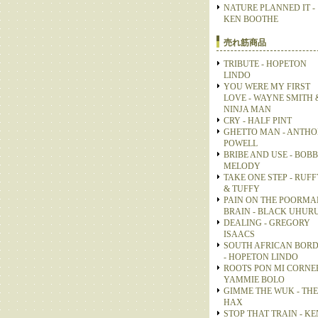
NATURE PLANNED IT -
KEN BOOTHE
売れ筋商品
TRIBUTE - HOPETON
LINDO
YOU WERE MY FIRST
LOVE - WAYNE SMITH 
NINJA MAN
CRY - HALF PINT
GHETTO MAN - ANTH
POWELL
BRIBE AND USE - BOB
MELODY
TAKE ONE STEP - RUFF
& TUFFY
PAIN ON THE POORMA
BRAIN - BLACK UHUR
DEALING - GREGORY
ISAACS
SOUTH AFRICAN BOR
- HOPETON LINDO
ROOTS PON MI CORNER
YAMMIE BOLO
GIMME THE WUK - THE
HAX
STOP THAT TRAIN - KE