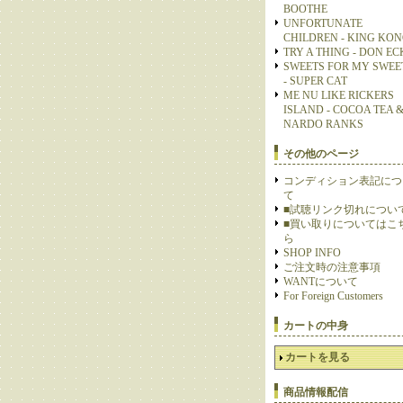
BOOTHE
UNFORTUNATE
CHILDREN - KING KO
TRY A THING - DON E
SWEETS FOR MY SWEE
- SUPER CAT
ME NU LIKE RICKERS
ISLAND - COCOA TEA 
NARDO RANKS
その他のページ
コンディション表記につ
て
■試聴リンク切れについ
■買い取りについてはこ
ら
SHOP INFO
ご注文時の注意事項
WANTについて
For Foreign Customers
カートの中身
カートを見る
商品情報配信