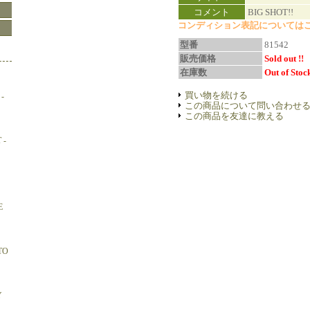
コメント
BIG SHOT!!
コンディション表記についてはこ
型番
81542
販売価格
Sold out !!
在庫数
Out of Stock
買い物を続ける
-
この商品について問い合わせ
この商品を友達に教える
 -
E
TO
Y