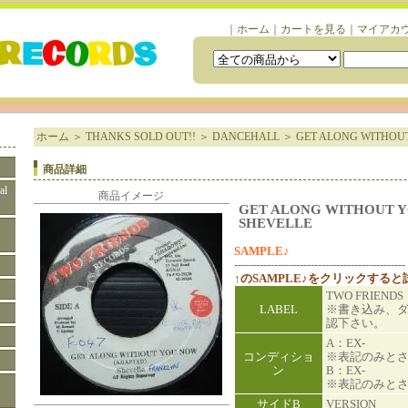
｜
ホーム
｜
カートを見る
｜
マイアカ
ホーム
＞
THANKS SOLD OUT!!
＞
DANCEHALL
＞
GET ALONG WITHOUT
商品詳細
al
商品イメージ
GET ALONG WITHOUT Y
SHEVELLE
SAMPLE♪
-----------------------------------------------
↑のSAMPLE♪をクリックする
TWO FRIEND
LABEL
※書き込み、
認下さい。
A：EX-
コンディショ
※表記のみと
ン
B：EX-
※表記のみと
サイドB
VERSION