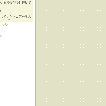
薄い擦り傷が少し程度で
さい
通していたマニア垂涎の
R LP!!
こちらへ
!!
る