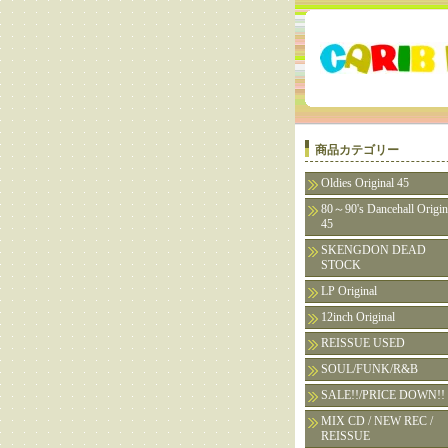
商品カテゴリー
Oldies Original 45
80～90's Dancehall Origin
45
SKENGDON DEAD
STOCK
LP Original
12inch Original
REISSUE USED
SOUL/FUNK/R&B
SALE!!/PRICE DOWN!!
MIX CD / NEW REC /
REISSUE