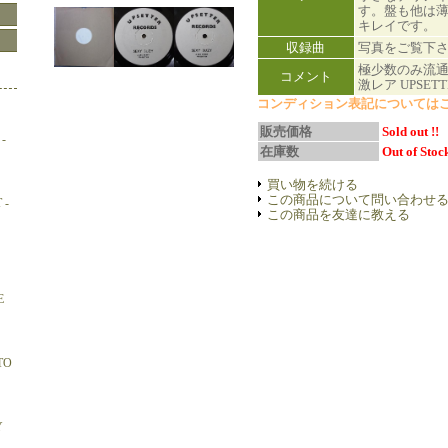
す。盤も他は
キレイです。
収録曲
写真をご覧下
極少数のみ流
コメント
激レア UPSETTE
コンディション表記については
販売価格
Sold out !!
-
在庫数
Out of Stock
買い物を続ける
この商品について問い合わせ
 -
この商品を友達に教える
E
TO
Y