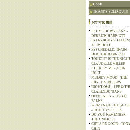
Goods
THANKS SOLD OUT!!
おすすめ商品
LET ME DOWN EASY -
DERRICK HARRIOTT
EVERYBODY'S TALKIN' 
JOHN HOLT
PSYCHEDELIC TRAIN -
DERRICK HARRIOTT
TONIGHT IS THE NIGHT
CLAUDELLE MILLER
STICK BY ME - JOHN
HOLT
MUDIE'S MOOD - THE
RHYTHM RULERS
NIGHT OWL - LEE & TH
CLARENDONIANS
OFFICIALLY - LLOYD
PARKS
WOMAN OF THE GHET
- HORTENSE ELLIS
DO YOU REMEMBER -
THE UNIQUES
GIRLS BE GOOD - TON
CHIN