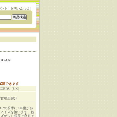
ウント
｜
お問い合わせ
｜
DOGAN
と試聴できます
ECORDS（UK）
、右端全裂け
B-2の前半に2本傷があ
チノイズを拾います。他
イズが少し程度で良好で