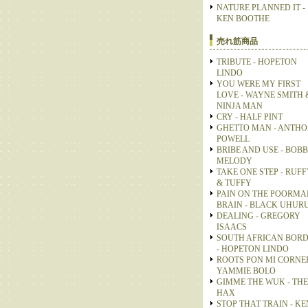
NATURE PLANNED IT -
KEN BOOTHE
売れ筋商品
TRIBUTE - HOPETON
LINDO
YOU WERE MY FIRST
LOVE - WAYNE SMITH 
NINJA MAN
CRY - HALF PINT
GHETTO MAN - ANTH
POWELL
BRIBE AND USE - BOB
MELODY
TAKE ONE STEP - RUFF
& TUFFY
PAIN ON THE POORMA
BRAIN - BLACK UHUR
DEALING - GREGORY
ISAACS
SOUTH AFRICAN BOR
- HOPETON LINDO
ROOTS PON MI CORNER
YAMMIE BOLO
GIMME THE WUK - THE
HAX
STOP THAT TRAIN - KE