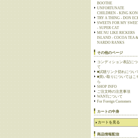
BOOTHE
UNFORTUNATE
CHILDREN - KING KO
TRY A THING - DON E
SWEETS FOR MY SWEE
- SUPER CAT
ME NU LIKE RICKERS
ISLAND - COCOA TEA 
NARDO RANKS
その他のページ
コンディション表記につ
て
■試聴リンク切れについ
■買い取りについてはこ
ら
SHOP INFO
ご注文時の注意事項
WANTについて
For Foreign Customers
カートの中身
カートを見る
商品情報配信