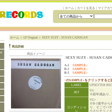
｜
ホーム
｜
カートを見る
｜
マイアカ
ホーム
＞
LP Original
＞
SEXY SUZY - SUSAN CADOGAN
商品詳細
al
商品イメージ
SEXY SUZY - SUSAN CA
A-2
SAMPLE♪
B-2
SAMPLE♪
B-5
SAMPLE♪
-----------------------------------------------
↑のSAMPLE♪をクリックする
LABEL
UPSETTER R
VG
JKT
※経年感あり
VG+
※B-1後半から
コンディショ
り、そこでパ
ン
小さなチリノ