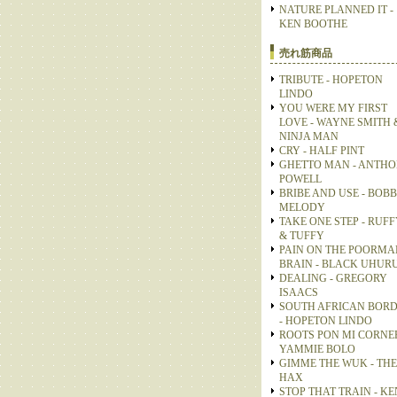
NATURE PLANNED IT -
KEN BOOTHE
売れ筋商品
TRIBUTE - HOPETON
LINDO
YOU WERE MY FIRST
LOVE - WAYNE SMITH 
NINJA MAN
CRY - HALF PINT
GHETTO MAN - ANTH
POWELL
BRIBE AND USE - BOB
MELODY
TAKE ONE STEP - RUFF
& TUFFY
PAIN ON THE POORMA
BRAIN - BLACK UHUR
DEALING - GREGORY
ISAACS
SOUTH AFRICAN BOR
- HOPETON LINDO
ROOTS PON MI CORNER
YAMMIE BOLO
GIMME THE WUK - THE
HAX
STOP THAT TRAIN - KE