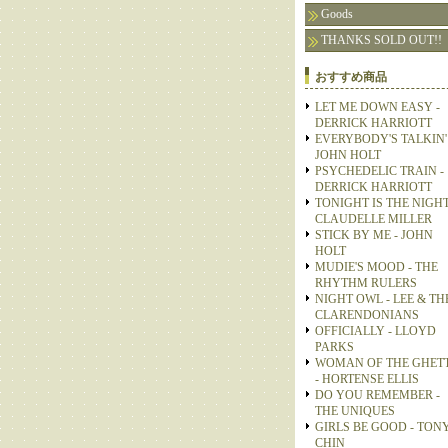
Goods
THANKS SOLD OUT!!
おすすめ商品
LET ME DOWN EASY -
DERRICK HARRIOTT
EVERYBODY'S TALKIN' 
JOHN HOLT
PSYCHEDELIC TRAIN -
DERRICK HARRIOTT
TONIGHT IS THE NIGHT
CLAUDELLE MILLER
STICK BY ME - JOHN
HOLT
MUDIE'S MOOD - THE
RHYTHM RULERS
NIGHT OWL - LEE & TH
CLARENDONIANS
OFFICIALLY - LLOYD
PARKS
WOMAN OF THE GHET
- HORTENSE ELLIS
DO YOU REMEMBER -
THE UNIQUES
GIRLS BE GOOD - TON
CHIN