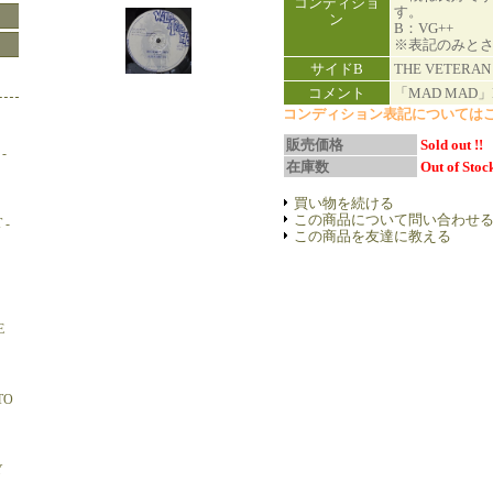
コンディショ
す。
ン
B：VG++
※表記のみと
サイドB
THE VETERAN
コメント
「MAD MAD」BI
コンディション表記については
販売価格
Sold out !!
-
在庫数
Out of Stock
買い物を続ける
この商品について問い合わせ
 -
この商品を友達に教える
E
TO
Y