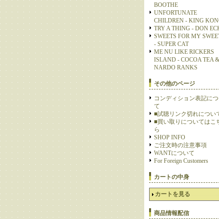
BOOTHE
UNFORTUNATE
CHILDREN - KING KO
TRY A THING - DON E
SWEETS FOR MY SWEE
- SUPER CAT
ME NU LIKE RICKERS
ISLAND - COCOA TEA 
NARDO RANKS
その他のページ
コンディション表記につ
て
■試聴リンク切れについ
■買い取りについてはこ
ら
SHOP INFO
ご注文時の注意事項
WANTについて
For Foreign Customers
カートの中身
カートを見る
商品情報配信