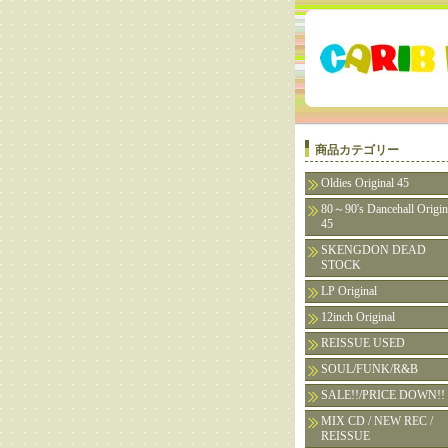
商品カテゴリー
Oldies Original 45
80～90's Dancehall Origin
45
SKENGDON DEAD
STOCK
LP Original
12inch Original
REISSUE USED
SOUL/FUNK/R&B
SALE!!/PRICE DOWN!!
MIX CD / NEW REC /
REISSUE