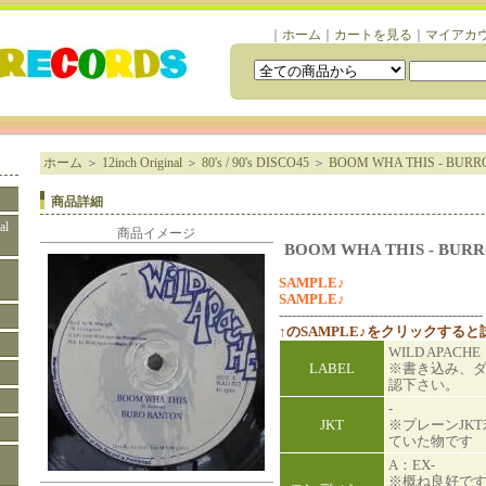
｜
ホーム
｜
カートを見る
｜
マイアカ
ホーム
＞
12inch Original
＞
80's / 90's DISCO45
＞
BOOM WHA THIS - BUR
商品詳細
al
商品イメージ
BOOM WHA THIS - BUR
SAMPLE♪
SAMPLE♪
-----------------------------------------------
↑のSAMPLE♪をクリックする
WILD APACH
LABEL
※書き込み、
認下さい。
-
JKT
※プレーンJK
ていた物です
A：EX-
※概ね良好で