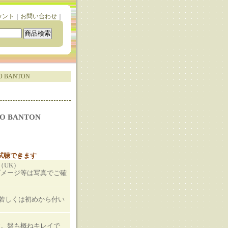
ウント
｜
お問い合わせ
｜
RO BANTON
RO BANTON
と試聴できます
E（UK）
ダメージ等は写真でご確
T若しくは初めから付い
す。盤も概ねキレイで