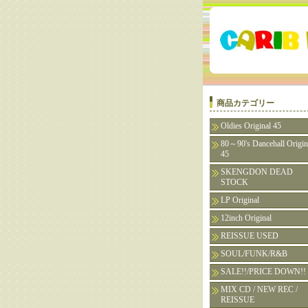
商品カテゴリー
Oldies Original 45
80～90's Dancehall Origin
45
SKENGDON DEAD
STOCK
LP Original
12inch Original
REISSUE USED
SOUL/FUNK/R&B
SALE!!/PRICE DOWN!!
MIX CD / NEW REC /
REISSUE