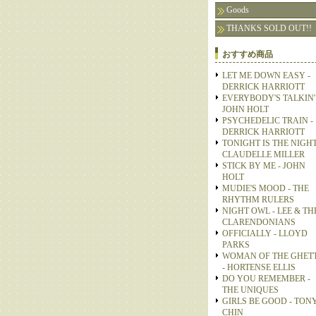
Goods
THANKS SOLD OUT!!
おすすめ商品
LET ME DOWN EASY -
DERRICK HARRIOTT
EVERYBODY'S TALKIN' 
JOHN HOLT
PSYCHEDELIC TRAIN -
DERRICK HARRIOTT
TONIGHT IS THE NIGHT
CLAUDELLE MILLER
STICK BY ME - JOHN
HOLT
MUDIE'S MOOD - THE
RHYTHM RULERS
NIGHT OWL - LEE & TH
CLARENDONIANS
OFFICIALLY - LLOYD
PARKS
WOMAN OF THE GHET
- HORTENSE ELLIS
DO YOU REMEMBER -
THE UNIQUES
GIRLS BE GOOD - TON
CHIN