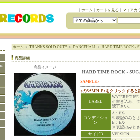
｜
ホーム
｜
カートを見る
｜
マイアカ
ホーム
＞
THANKS SOLD OUT!!
＞
DANCEHALL
＞
HARD TIME ROCK - 
商品詳細
al
商品イメージ
HARD TIME ROCK - SU
SAMPLE♪
-----------------------------------------------
↑のSAMPLE♪をクリックする
WATERHOUSE
LABEL
※書き込み、
認下さい。
A：EX-
コンディショ
※表記のみと
ン
B：EX-
※表記のみと
サイドB
VERSION