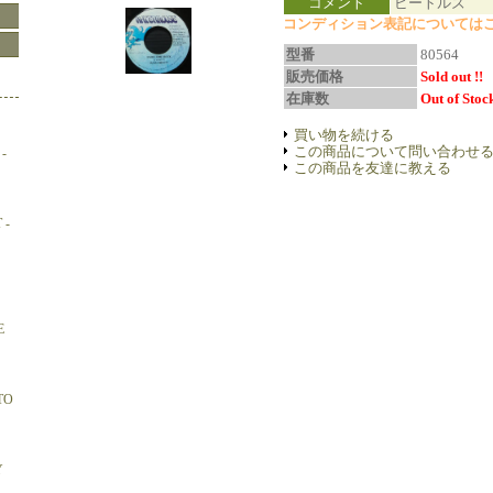
コメント
ビートルズ
コンディション表記についてはこ
型番
80564
販売価格
Sold out !!
在庫数
Out of Stock
買い物を続ける
この商品について問い合わせ
-
この商品を友達に教える
 -
E
TO
Y