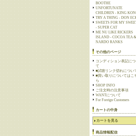
BOOTHE
UNFORTUNATE
CHILDREN - KING KO
TRY A THING - DON E
SWEETS FOR MY SWEE
- SUPER CAT
ME NU LIKE RICKERS
ISLAND - COCOA TEA 
NARDO RANKS
その他のページ
コンディション表記につ
て
■試聴リンク切れについ
■買い取りについてはこ
ら
SHOP INFO
ご注文時の注意事項
WANTについて
For Foreign Customers
カートの中身
カートを見る
商品情報配信