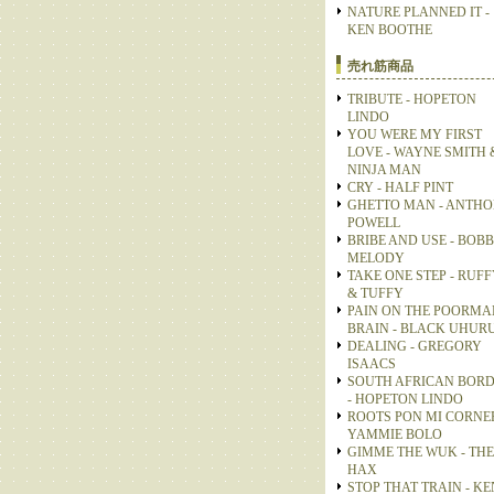
NATURE PLANNED IT -
KEN BOOTHE
売れ筋商品
TRIBUTE - HOPETON
LINDO
YOU WERE MY FIRST
LOVE - WAYNE SMITH 
NINJA MAN
CRY - HALF PINT
GHETTO MAN - ANTH
POWELL
BRIBE AND USE - BOB
MELODY
TAKE ONE STEP - RUFF
& TUFFY
PAIN ON THE POORMA
BRAIN - BLACK UHUR
DEALING - GREGORY
ISAACS
SOUTH AFRICAN BOR
- HOPETON LINDO
ROOTS PON MI CORNER
YAMMIE BOLO
GIMME THE WUK - THE
HAX
STOP THAT TRAIN - KE