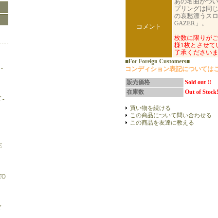
あの名曲がつい
プリングは同じ
の哀愁漂うスロ
GAZER」。
コメント
枚数に限りが
様1枚とさせて
了承ください
■For Foreign Customers■
-
コンディション表記については
販売価格
Sold out !!
在庫数
Out of Stock!
 -
買い物を続ける
この商品について問い合わせる
この商品を友達に教える
E
TO
Y