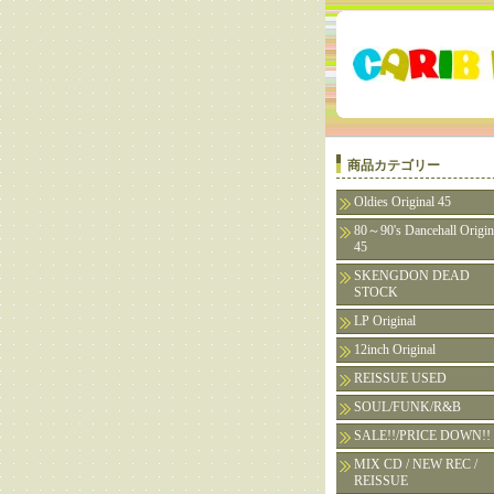
商品カテゴリー
Oldies Original 45
80～90's Dancehall Origin
45
SKENGDON DEAD
STOCK
LP Original
12inch Original
REISSUE USED
SOUL/FUNK/R&B
SALE!!/PRICE DOWN!!
MIX CD / NEW REC /
REISSUE