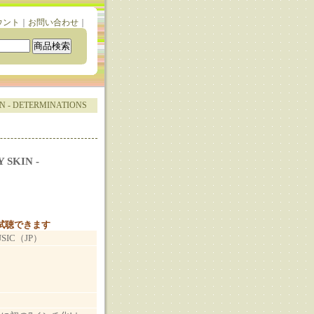
ウント
｜
お問い合わせ
｜
N - DETERMINATIONS
 SKIN -
と試聴できます
USIC（JP）