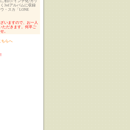
に初の7インチ化!カッ
く3rdアルバムに収録
ウ・スカ「LONE
ございますので、お一人
いただきます。何卒ご
ませ。
こちらへ
!