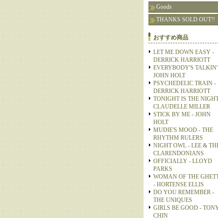
Goods
THANKS SOLD OUT!!
おすすめ商品
LET ME DOWN EASY -
DERRICK HARRIOTT
EVERYBODY'S TALKIN' 
JOHN HOLT
PSYCHEDELIC TRAIN -
DERRICK HARRIOTT
TONIGHT IS THE NIGHT
CLAUDELLE MILLER
STICK BY ME - JOHN
HOLT
MUDIE'S MOOD - THE
RHYTHM RULERS
NIGHT OWL - LEE & TH
CLARENDONIANS
OFFICIALLY - LLOYD
PARKS
WOMAN OF THE GHET
- HORTENSE ELLIS
DO YOU REMEMBER -
THE UNIQUES
GIRLS BE GOOD - TON
CHIN