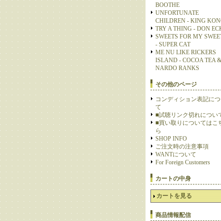
BOOTHE
UNFORTUNATE
CHILDREN - KING KO
TRY A THING - DON E
SWEETS FOR MY SWEE
- SUPER CAT
ME NU LIKE RICKERS
ISLAND - COCOA TEA 
NARDO RANKS
その他のページ
コンディション表記につ
て
■試聴リンク切れについ
■買い取りについてはこ
ら
SHOP INFO
ご注文時の注意事項
WANTについて
For Foreign Customers
カートの中身
カートを見る
商品情報配信