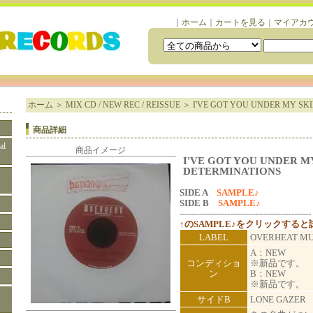
｜
ホーム
｜
カートを見る
｜
マイアカ
ホーム
＞
MIX CD / NEW REC / REISSUE
＞
I'VE GOT YOU UNDER MY SKI
商品詳細
al
商品イメージ
I'VE GOT YOU UNDER MY
DETERMINATIONS
SIDE A
SAMPLE♪
SIDE B
SAMPLE♪
-----------------------------------------------
↑のSAMPLE♪をクリックする
LABEL
OVERHEAT M
A：NEW
コンディショ
※新品です。
ン
B：NEW
※新品です。
サイドB
LONE GAZER