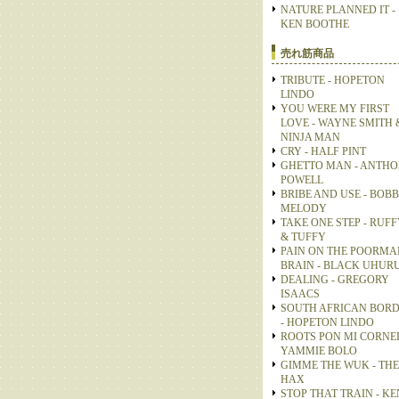
NATURE PLANNED IT -
KEN BOOTHE
売れ筋商品
TRIBUTE - HOPETON
LINDO
YOU WERE MY FIRST
LOVE - WAYNE SMITH 
NINJA MAN
CRY - HALF PINT
GHETTO MAN - ANTH
POWELL
BRIBE AND USE - BOB
MELODY
TAKE ONE STEP - RUFF
& TUFFY
PAIN ON THE POORMA
BRAIN - BLACK UHUR
DEALING - GREGORY
ISAACS
SOUTH AFRICAN BOR
- HOPETON LINDO
ROOTS PON MI CORNER
YAMMIE BOLO
GIMME THE WUK - THE
HAX
STOP THAT TRAIN - KE