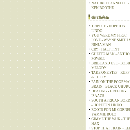
NATURE PLANNED IT -
KEN BOOTHE
売れ筋商品
TRIBUTE - HOPETON
LINDO
YOU WERE MY FIRST
LOVE - WAYNE SMITH 
NINJA MAN
CRY - HALF PINT
GHETTO MAN - ANTH
POWELL
BRIBE AND USE - BOB
MELODY
TAKE ONE STEP - RUFF
& TUFFY
PAIN ON THE POORMA
BRAIN - BLACK UHUR
DEALING - GREGORY
ISAACS
SOUTH AFRICAN BOR
- HOPETON LINDO
ROOTS PON MI CORNER
YAMMIE BOLO
GIMME THE WUK - THE
HAX
STOP THAT TRAIN - KE