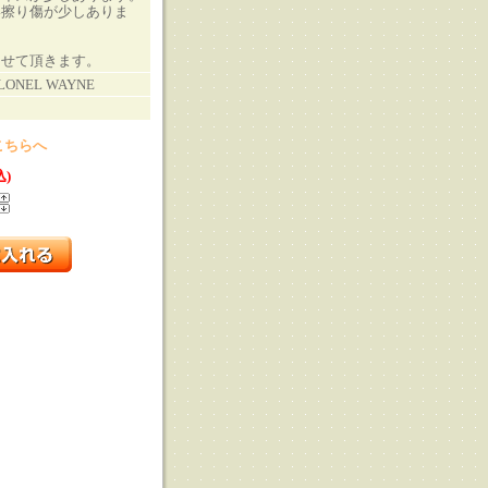
い擦り傷が少しありま
させて頂きます。
OLONEL WAYNE
こちらへ
込)
る