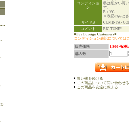
コンディショ
盤は細かい薄
ン
す。
B：VG
※表記のみと
サイドB
CUMINYA - C
コメント
BIG TUNE!!
■For Foreign Customers■
コンディション表記については
-
販売価格
1,800円(税
購入数
 -
買い物を続ける
この商品について問い合わせ
E
この商品を友達に教える
TO
Y