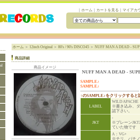
｜
ホーム
｜
カートを見る
｜
マイアカ
ホーム
＞
12inch Original
＞
80's / 90's DISCO45
＞
NUFF MAN A DEAD - SUP
商品詳細
al
商品イメージ
NUFF MAN A DEAD - SUP
SAMPLE♪
SAMPLE♪
-----------------------------------------------
↑のSAMPLE♪をクリックする
WILD APACH
LABEL
※書き込み、
認下さい。
-
JKT
※プレーンJK
ていた物です
A：VG+
※チリ、パチ