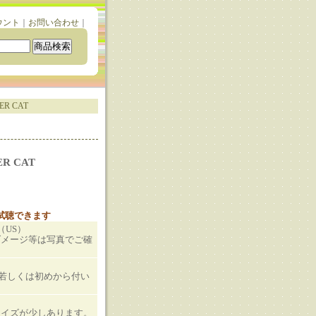
ウント
｜
お問い合わせ
｜
ER CAT
ER CAT
と試聴できます
E（US）
ダメージ等は写真でご確
T若しくは初めから付い
ノイズが少しあります。