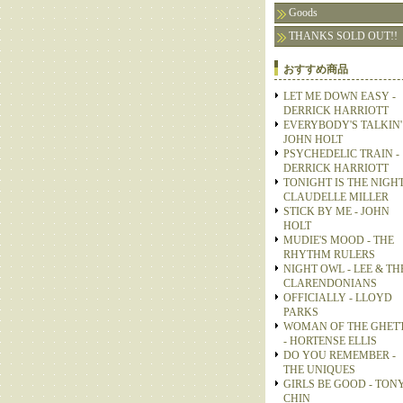
Goods
THANKS SOLD OUT!!
おすすめ商品
LET ME DOWN EASY -
DERRICK HARRIOTT
EVERYBODY'S TALKIN' 
JOHN HOLT
PSYCHEDELIC TRAIN -
DERRICK HARRIOTT
TONIGHT IS THE NIGHT
CLAUDELLE MILLER
STICK BY ME - JOHN
HOLT
MUDIE'S MOOD - THE
RHYTHM RULERS
NIGHT OWL - LEE & TH
CLARENDONIANS
OFFICIALLY - LLOYD
PARKS
WOMAN OF THE GHET
- HORTENSE ELLIS
DO YOU REMEMBER -
THE UNIQUES
GIRLS BE GOOD - TON
CHIN