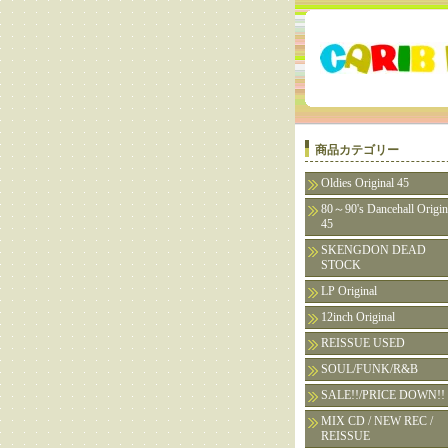
商品カテゴリー
Oldies Original 45
80～90's Dancehall Origin
45
SKENGDON DEAD
STOCK
LP Original
12inch Original
REISSUE USED
SOUL/FUNK/R&B
SALE!!/PRICE DOWN!!
MIX CD / NEW REC /
REISSUE