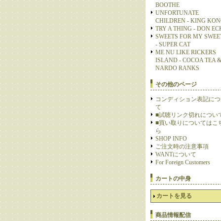
BOOTHE
UNFORTUNATE
CHILDREN - KING KO
TRY A THING - DON E
SWEETS FOR MY SWEE
- SUPER CAT
ME NU LIKE RICKERS
ISLAND - COCOA TEA 
NARDO RANKS
その他のページ
コンディション表記につ
て
■試聴リンク切れについ
■買い取りについてはこ
ら
SHOP INFO
ご注文時の注意事項
WANTについて
For Foreign Customers
カートの中身
カートを見る
商品情報配信