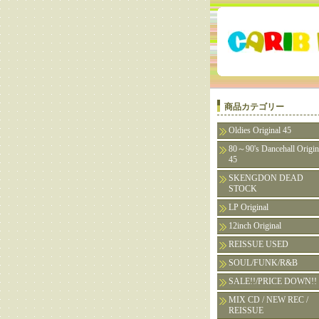
商品カテゴリー
Oldies Original 45
80～90's Dancehall Origin
45
SKENGDON DEAD
STOCK
LP Original
12inch Original
REISSUE USED
SOUL/FUNK/R&B
SALE!!/PRICE DOWN!!
MIX CD / NEW REC /
REISSUE