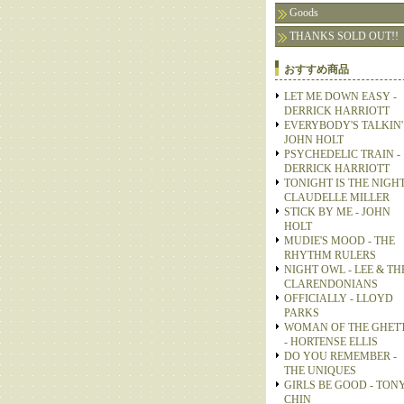
Goods
THANKS SOLD OUT!!
おすすめ商品
LET ME DOWN EASY -
DERRICK HARRIOTT
EVERYBODY'S TALKIN' 
JOHN HOLT
PSYCHEDELIC TRAIN -
DERRICK HARRIOTT
TONIGHT IS THE NIGHT
CLAUDELLE MILLER
STICK BY ME - JOHN
HOLT
MUDIE'S MOOD - THE
RHYTHM RULERS
NIGHT OWL - LEE & TH
CLARENDONIANS
OFFICIALLY - LLOYD
PARKS
WOMAN OF THE GHET
- HORTENSE ELLIS
DO YOU REMEMBER -
THE UNIQUES
GIRLS BE GOOD - TON
CHIN