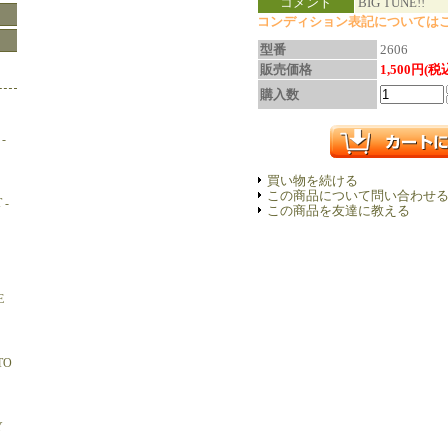
コメント
BIG TUNE!!
コンディション表記については
型番
2606
販売価格
1,500円(税
購入数
-
買い物を続ける
この商品について問い合わせ
 -
この商品を友達に教える
E
TO
Y