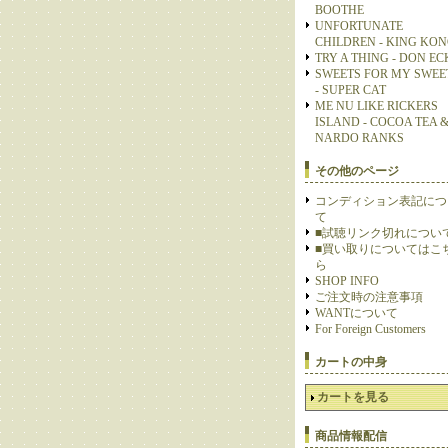
BOOTHE
UNFORTUNATE
CHILDREN - KING KO
TRY A THING - DON E
SWEETS FOR MY SWEE
- SUPER CAT
ME NU LIKE RICKERS
ISLAND - COCOA TEA 
NARDO RANKS
その他のページ
コンディション表記につ
て
■試聴リンク切れについ
■買い取りについてはこ
ら
SHOP INFO
ご注文時の注意事項
WANTについて
For Foreign Customers
カートの中身
カートを見る
商品情報配信