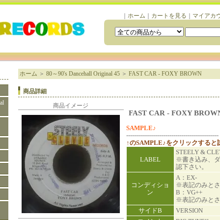
｜
ホーム
｜
カートを見る
｜
マイアカ
ホーム
＞
80～90's Dancehall Original 45
＞
FAST CAR - FOXY BROWN
商品詳細
al
商品イメージ
FAST CAR - FOXY BROW
SAMPLE♪
-----------------------------------------------
↑のSAMPLE♪をクリックする
STEELY & CL
LABEL
※書き込み、
認下さい。
A：EX-
コンディショ
※表記のみと
ン
B：VG++
※表記のみと
サイドB
VERSION