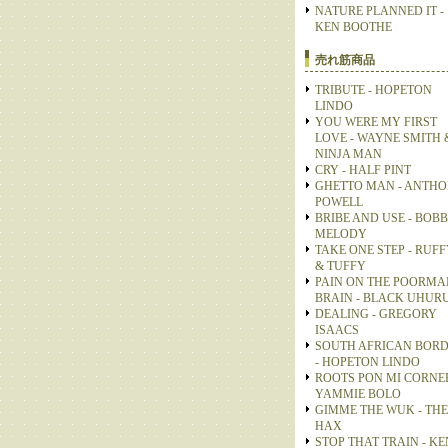
NATURE PLANNED IT -
KEN BOOTHE
売れ筋商品
TRIBUTE - HOPETON
LINDO
YOU WERE MY FIRST
LOVE - WAYNE SMITH 
NINJA MAN
CRY - HALF PINT
GHETTO MAN - ANTH
POWELL
BRIBE AND USE - BOB
MELODY
TAKE ONE STEP - RUFF
& TUFFY
PAIN ON THE POORMA
BRAIN - BLACK UHUR
DEALING - GREGORY
ISAACS
SOUTH AFRICAN BOR
- HOPETON LINDO
ROOTS PON MI CORNER
YAMMIE BOLO
GIMME THE WUK - THE
HAX
STOP THAT TRAIN - KE