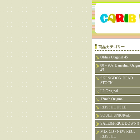
商品カテゴリー
Oldies Original 45
80～90's Dancehall Origin
45
SKENGDON DEAD
STOCK
LP Original
12inch Original
REISSUE USED
SOUL/FUNK/R&B
SALE!!/PRICE DOWN!!
MIX CD / NEW REC /
REISSUE