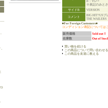
B：VG++
※表記のみと
サイドB
VERSION
BIG HIT!!U
コメント
THE WAILERS
■For Foreign Customers■
コンディション表記については
-
販売価格
Sold out !!
在庫数
Out of Stock
買い物を続ける
 -
この商品について問い合わせ
この商品を友達に教える
E
TO
Y