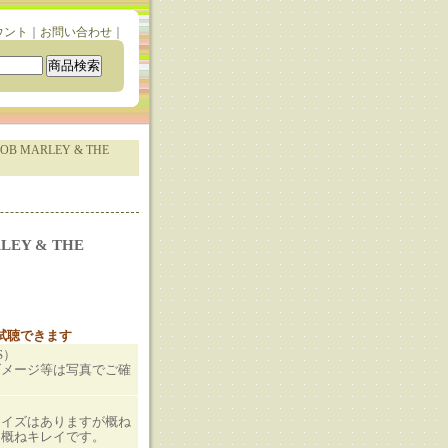
ウント
｜
お問い合わせ
｜
BOB MARLEY & THE
LEY & THE
と試聴できます
S）
ダメージ等は写真でご確
ノイズはありますが概ね
も概ねキレイです。