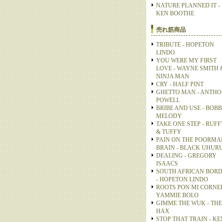
NATURE PLANNED IT -
KEN BOOTHE
売れ筋商品
TRIBUTE - HOPETON
LINDO
YOU WERE MY FIRST
LOVE - WAYNE SMITH 
NINJA MAN
CRY - HALF PINT
GHETTO MAN - ANTH
POWELL
BRIBE AND USE - BOB
MELODY
TAKE ONE STEP - RUFF
& TUFFY
PAIN ON THE POORMA
BRAIN - BLACK UHUR
DEALING - GREGORY
ISAACS
SOUTH AFRICAN BOR
- HOPETON LINDO
ROOTS PON MI CORNER
YAMMIE BOLO
GIMME THE WUK - THE
HAX
STOP THAT TRAIN - KE