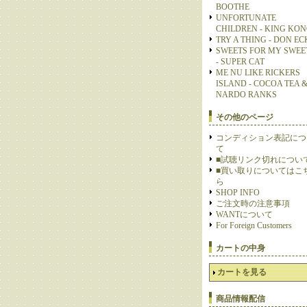
BOOTHE
UNFORTUNATE
CHILDREN - KING KO
TRY A THING - DON E
SWEETS FOR MY SWEE
- SUPER CAT
ME NU LIKE RICKERS
ISLAND - COCOA TEA 
NARDO RANKS
その他のページ
コンディション表記につ
て
■試聴リンク切れについ
■買い取りについてはこ
ら
SHOP INFO
ご注文時の注意事項
WANTについて
For Foreign Customers
カートの中身
カートを見る
商品情報配信