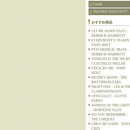
Goods
THANKS SOLD OUT!!
おすすめ商品
LET ME DOWN EASY -
DERRICK HARRIOTT
EVERYBODY'S TALKIN' 
JOHN HOLT
PSYCHEDELIC TRAIN -
DERRICK HARRIOTT
TONIGHT IS THE NIGHT
CLAUDELLE MILLER
STICK BY ME - JOHN
HOLT
MUDIE'S MOOD - THE
RHYTHM RULERS
NIGHT OWL - LEE & TH
CLARENDONIANS
OFFICIALLY - LLOYD
PARKS
WOMAN OF THE GHET
- HORTENSE ELLIS
DO YOU REMEMBER -
THE UNIQUES
GIRLS BE GOOD - TON
CHIN