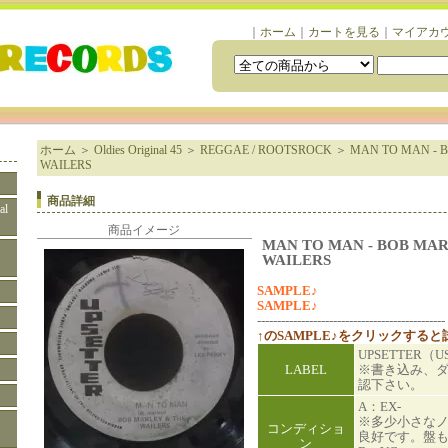
｜
ホーム
｜
カートを見る
｜
マイアカ
ホーム
＞
Oldies Original 45
＞
REGGAE / ROOTSROCK
＞
MAN TO MAN - 
WAILERS
商品詳細
al
商品イメージ
MAN TO MAN - BOB MAR
WAILERS
SAMPLE♪
SAMPLE♪
-----------------------------------------------
↑のSAMPLE♪をクリックする
UPSETTER（U
LABEL
※書き込み、
認下さい。
A：EX-
※多少小さな
コンディショ
良好です。盤
ン