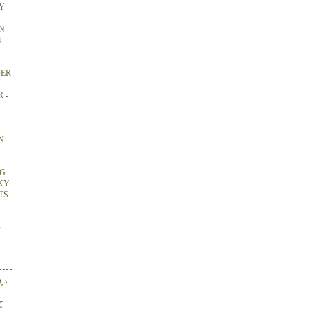
Y
N
U
DER
 -
N
NG
CKY
TS
&
い
て