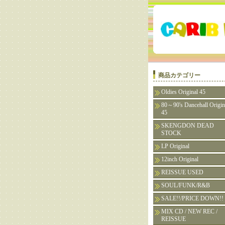
商品カテゴリー
Oldies Original 45
80～90's Dancehall Origin
45
SKENGDON DEAD
STOCK
LP Original
12inch Original
REISSUE USED
SOUL/FUNK/R&B
SALE!!/PRICE DOWN!!
MIX CD / NEW REC /
REISSUE