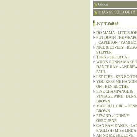
Goods
THANKS SOLD OUT!!
おすすめ商品
DO MAMA - LITTLE JO
PUT DOWN THE WEAP
- CAPLETON / YAMI B
NICE & LOVELY - REGG
STEPPER
TURN - SUPER CAT
WHO'S GONNA MAKE 
DANCE RAM - ANDRE
PAUL
LET IT BE - KEN BOOT
YOU KEEP ME HANGI
ON - KEN BOOTHE
FINE CHAMPANGE &
VINTAGE WINE - DENN
BROWN
MATERIAL GIRL - DEN
BROWN
REWIND - JOHNNY
OSBOURNE
CAN RAM DANCE - LA
ENGLISH / MISS LINDA
AH NO ME SHE LOVE -