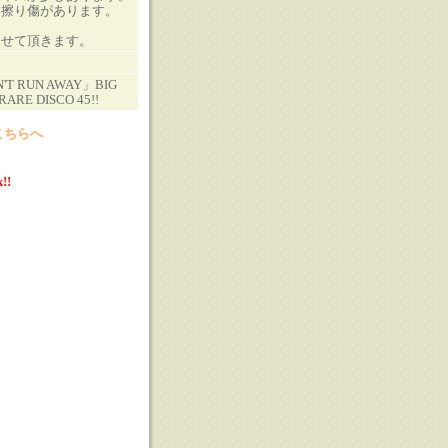
い擦り傷があります。
させて頂きます。
'T RUN AWAY」BIG
RARE DISCO 45!!
こちらへ
!!
る