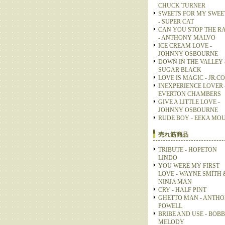
CHUCK TURNER
SWEETS FOR MY SWEE
- SUPER CAT
CAN YOU STOP THE R
- ANTHONY MALVO
ICE CREAM LOVE -
JOHNNY OSBOURNE
DOWN IN THE VALLEY 
SUGAR BLACK
LOVE IS MAGIC - JR.C
INEXPERIENCE LOVER 
EVERTON CHAMBERS
GIVE A LITTLE LOVE -
JOHNNY OSBOURNE
RUDE BOY - EEKA MO
売れ筋商品
TRIBUTE - HOPETON
LINDO
YOU WERE MY FIRST
LOVE - WAYNE SMITH 
NINJA MAN
CRY - HALF PINT
GHETTO MAN - ANTH
POWELL
BRIBE AND USE - BOB
MELODY