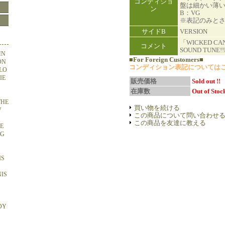
コンディショ
盤は細かい薄
ン
B：VG
※表記のみと
サイドB
VERSION
「WICKED CAN
コメント
SOUND TUNE!!
HN
■For Foreign Customers■
ON
コンディション表記については
OLO
IE
販売価格
Sold out !!
在庫数
Out of Stock
THE
買い物を続ける
W
この商品について問い合わせ
この商品を友達に教える
HE
NG
IS
NIS
DY