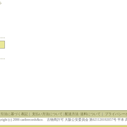
ち
取引法に基づく表記
｜
支払い方法について
|
配送方法･送料について
｜
プライバシー
yright (c) 2006 caribrecords&co. 古物商許可 大阪公安委員会 第621120192057号 平本