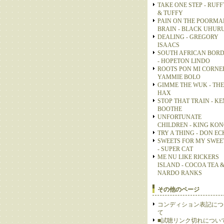
TAKE ONE STEP - RUFF
& TUFFY
PAIN ON THE POORMA
BRAIN - BLACK UHUR
DEALING - GREGORY
ISAACS
SOUTH AFRICAN BOR
- HOPETON LINDO
ROOTS PON MI CORNER
YAMMIE BOLO
GIMME THE WUK - THE
HAX
STOP THAT TRAIN - KE
BOOTHE
UNFORTUNATE
CHILDREN - KING KO
TRY A THING - DON E
SWEETS FOR MY SWEE
- SUPER CAT
ME NU LIKE RICKERS
ISLAND - COCOA TEA 
NARDO RANKS
その他のページ
コンディション表記につ
て
■試聴リンク切れについ