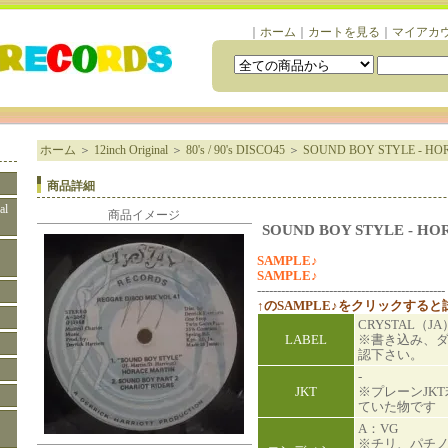
｜
ホーム
｜
カートを見る
｜
マイアカ
ホーム
＞
12inch Original
＞
80's / 90's DISCO45
＞
SOUND BOY STYLE - HO
商品詳細
al
商品イメージ
SOUND BOY STYLE - HO
SAMPLE♪
SAMPLE♪
-----------------------------------------------
↑のSAMPLE♪をクリックする
CRYSTAL（JA
LABEL
※書き込み、
認下さい。
-
JKT
※プレーンJK
ていた物です
A：VG
※チリ、パチ