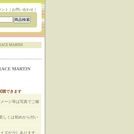
ウント
｜
お問い合わせ
｜
RACE MARTIN
RACE MARTIN
と試聴できます
）
ダメージ等は写真でご確
T若しくは初めから付い
ノイズが少しあります。