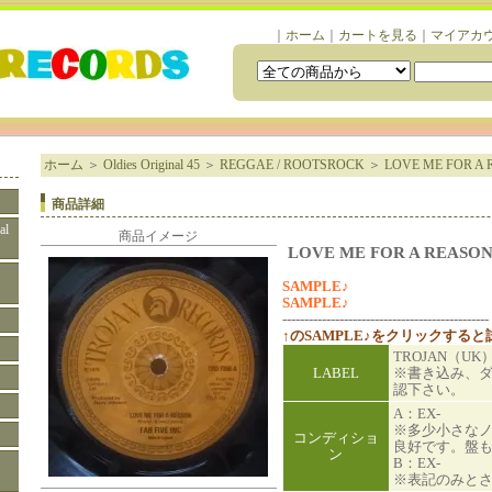
｜
ホーム
｜
カートを見る
｜
マイアカ
ホーム
＞
Oldies Original 45
＞
REGGAE / ROOTSROCK
＞
LOVE ME FOR A R
商品詳細
al
商品イメージ
LOVE ME FOR A REASON 
SAMPLE♪
SAMPLE♪
-----------------------------------------------
↑のSAMPLE♪をクリックする
TROJAN（UK
LABEL
※書き込み、
認下さい。
A：EX-
※多少小さな
コンディショ
良好です。盤
ン
B：EX-
※表記のみと