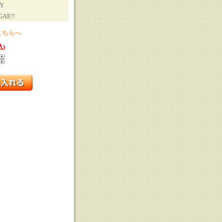
Y
AE!!
こちらへ
込)
る