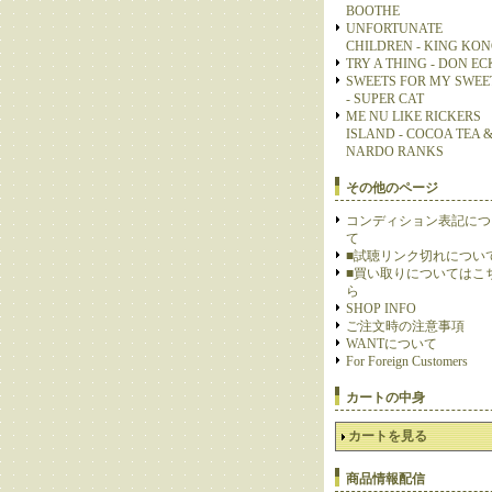
BOOTHE
UNFORTUNATE
CHILDREN - KING KO
TRY A THING - DON E
SWEETS FOR MY SWEE
- SUPER CAT
ME NU LIKE RICKERS
ISLAND - COCOA TEA 
NARDO RANKS
その他のページ
コンディション表記につ
て
■試聴リンク切れについ
■買い取りについてはこ
ら
SHOP INFO
ご注文時の注意事項
WANTについて
For Foreign Customers
カートの中身
カートを見る
商品情報配信