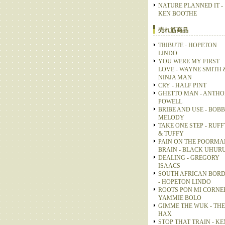
NATURE PLANNED IT -
KEN BOOTHE
売れ筋商品
TRIBUTE - HOPETON
LINDO
YOU WERE MY FIRST
LOVE - WAYNE SMITH 
NINJA MAN
CRY - HALF PINT
GHETTO MAN - ANTH
POWELL
BRIBE AND USE - BOB
MELODY
TAKE ONE STEP - RUFF
& TUFFY
PAIN ON THE POORMA
BRAIN - BLACK UHUR
DEALING - GREGORY
ISAACS
SOUTH AFRICAN BOR
- HOPETON LINDO
ROOTS PON MI CORNER
YAMMIE BOLO
GIMME THE WUK - THE
HAX
STOP THAT TRAIN - KE