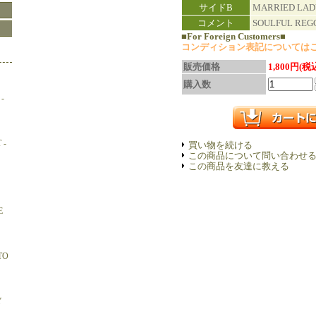
サイドB
MARRIED LAD
コメント
SOULFUL REGG
■For Foreign Customers■
コンディション表記については
販売価格
1,800円(税
購入数
-
 -
買い物を続ける
この商品について問い合わせ
この商品を友達に教える
E
TO
Y