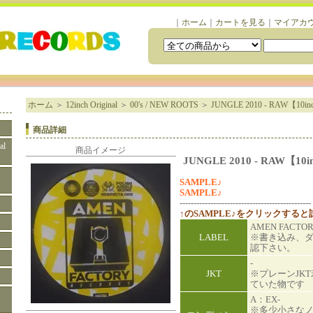
｜
ホーム
｜
カートを見る
｜
マイアカ
ホーム
＞
12inch Original
＞
00's / NEW ROOTS
＞
JUNGLE 2010 - RAW【10in
商品詳細
al
商品イメージ
JUNGLE 2010 - RAW【10i
SAMPLE♪
SAMPLE♪
-----------------------------------------------
↑のSAMPLE♪をクリックする
AMEN FACTO
LABEL
※書き込み、
認下さい。
-
JKT
※プレーンJK
ていた物です
A：EX-
※多少小さな