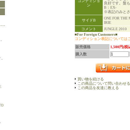
コンディショ
良好です。盤
ン
B：EX-
※表記のみと
ONE FOR THE M
サイドB
IRIE
コメント
JUNGLE 2010
■For Foreign Customers■
コンディション表記については
-
販売価格
1,500円(税
購入数
 -
買い物を続ける
この商品について問い合わせ
E
この商品を友達に教える
TO
Y