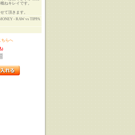
も概ねキレイです。
させて頂きます。
ONEY - RAW vs TIPPA
こちらへ
込)
る