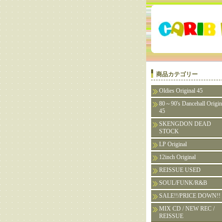
商品カテゴリー
Oldies Original 45
80～90's Dancehall Origin
45
SKENGDON DEAD
STOCK
LP Original
12inch Original
REISSUE USED
SOUL/FUNK/R&B
SALE!!/PRICE DOWN!!
MIX CD / NEW REC /
REISSUE