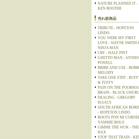
NATURE PLANNED IT -
KEN BOOTHE
売れ筋商品
TRIBUTE - HOPETON
LINDO
YOU WERE MY FIRST
LOVE - WAYNE SMITH 
NINJA MAN
CRY - HALF PINT
GHETTO MAN - ANTH
POWELL
BRIBE AND USE - BOB
MELODY
TAKE ONE STEP - RUFF
& TUFFY
PAIN ON THE POORMA
BRAIN - BLACK UHUR
DEALING - GREGORY
ISAACS
SOUTH AFRICAN BOR
- HOPETON LINDO
ROOTS PON MI CORNER
YAMMIE BOLO
GIMME THE WUK - THE
HAX
STOP THAT TRAIN - KE