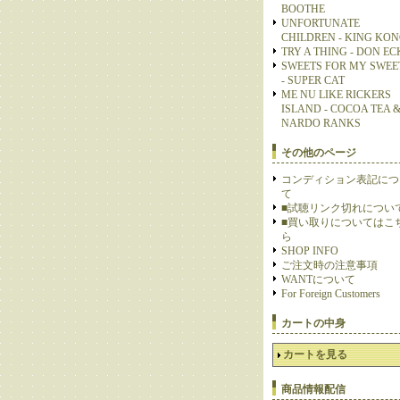
BOOTHE
UNFORTUNATE
CHILDREN - KING KO
TRY A THING - DON E
SWEETS FOR MY SWEE
- SUPER CAT
ME NU LIKE RICKERS
ISLAND - COCOA TEA 
NARDO RANKS
その他のページ
コンディション表記につ
て
■試聴リンク切れについ
■買い取りについてはこ
ら
SHOP INFO
ご注文時の注意事項
WANTについて
For Foreign Customers
カートの中身
カートを見る
商品情報配信