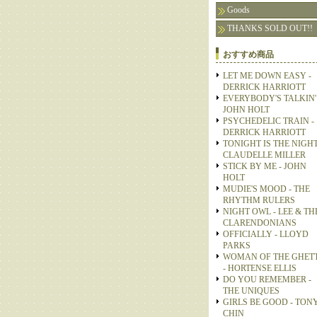
Goods
THANKS SOLD OUT!!
おすすめ商品
LET ME DOWN EASY -
DERRICK HARRIOTT
EVERYBODY'S TALKIN' 
JOHN HOLT
PSYCHEDELIC TRAIN -
DERRICK HARRIOTT
TONIGHT IS THE NIGHT
CLAUDELLE MILLER
STICK BY ME - JOHN
HOLT
MUDIE'S MOOD - THE
RHYTHM RULERS
NIGHT OWL - LEE & TH
CLARENDONIANS
OFFICIALLY - LLOYD
PARKS
WOMAN OF THE GHET
- HORTENSE ELLIS
DO YOU REMEMBER -
THE UNIQUES
GIRLS BE GOOD - TON
CHIN