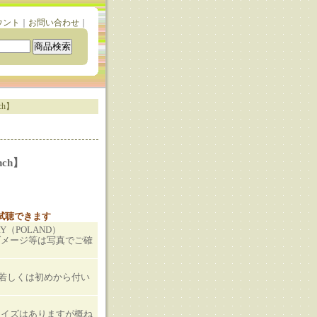
ウント
｜
お問い合わせ
｜
ch】
nch】
と試聴できます
RY（POLAND）
ダメージ等は写真でご確
T若しくは初めから付い
ノイズはありますが概ね