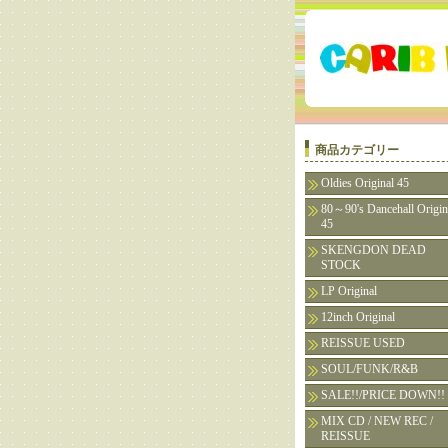
商品カテゴリー
Oldies Original 45
80～90's Dancehall Origin
45
SKENGDON DEAD
STOCK
LP Original
12inch Original
REISSUE USED
SOUL/FUNK/R&B
SALE!!/PRICE DOWN!!
MIX CD / NEW REC /
REISSUE