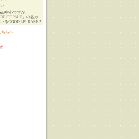
さい
&B中心ですが、
ADE OF PALE」の名カ
GOOD LP!!RARE!!
こちらへ
!!
る