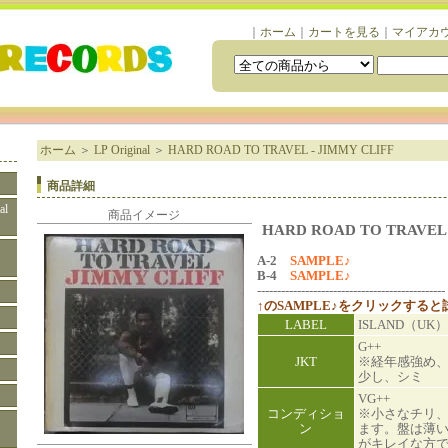
｜
ホーム
｜
カートを見る
｜
マイアカ
ホーム
＞
LP Original
＞
HARD ROAD TO TRAVEL - JIMMY CLIFF
商品詳細
al
商品イメージ
HARD ROAD TO TRAVEL 
A-2
SAMPLE♪
B-4
SAMPLE♪
-----------------------------------------------
↑のSAMPLE♪をクリックする
LABEL
ISLAND（UK）
G++
JKT
※経年感強め
少し、シミ
VG++
コンディショ
※小さなチリ
ン
ます。盤は薄
がキレイな方