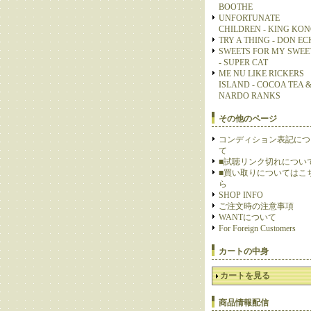
BOOTHE
UNFORTUNATE
CHILDREN - KING KO
TRY A THING - DON E
SWEETS FOR MY SWEE
- SUPER CAT
ME NU LIKE RICKERS
ISLAND - COCOA TEA 
NARDO RANKS
その他のページ
コンディション表記につ
て
■試聴リンク切れについ
■買い取りについてはこ
ら
SHOP INFO
ご注文時の注意事項
WANTについて
For Foreign Customers
カートの中身
カートを見る
商品情報配信