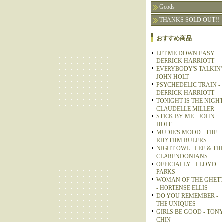
Goods
THANKS SOLD OUT!!
おすすめ商品
LET ME DOWN EASY -
DERRICK HARRIOTT
EVERYBODY'S TALKIN' 
JOHN HOLT
PSYCHEDELIC TRAIN -
DERRICK HARRIOTT
TONIGHT IS THE NIGHT
CLAUDELLE MILLER
STICK BY ME - JOHN
HOLT
MUDIE'S MOOD - THE
RHYTHM RULERS
NIGHT OWL - LEE & TH
CLARENDONIANS
OFFICIALLY - LLOYD
PARKS
WOMAN OF THE GHET
- HORTENSE ELLIS
DO YOU REMEMBER -
THE UNIQUES
GIRLS BE GOOD - TON
CHIN