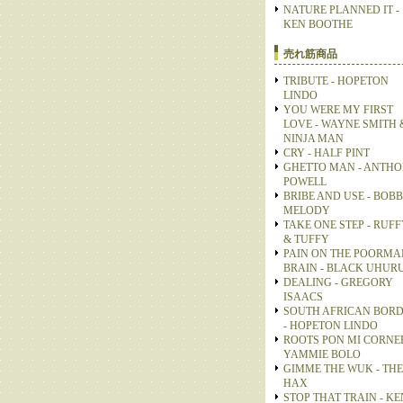
NATURE PLANNED IT -
KEN BOOTHE
売れ筋商品
TRIBUTE - HOPETON
LINDO
YOU WERE MY FIRST
LOVE - WAYNE SMITH 
NINJA MAN
CRY - HALF PINT
GHETTO MAN - ANTH
POWELL
BRIBE AND USE - BOB
MELODY
TAKE ONE STEP - RUFF
& TUFFY
PAIN ON THE POORMA
BRAIN - BLACK UHUR
DEALING - GREGORY
ISAACS
SOUTH AFRICAN BOR
- HOPETON LINDO
ROOTS PON MI CORNER
YAMMIE BOLO
GIMME THE WUK - THE
HAX
STOP THAT TRAIN - KE