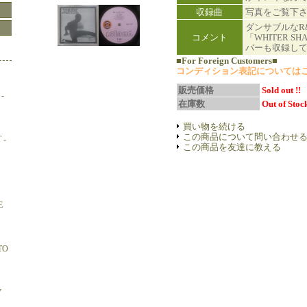
収録曲
写真をご覧下
ダンサブルなR
コメント
「WHITER SH
バーも収録している
■For Foreign Customers■
コンディション表記については
販売価格
Sold out !!
-
在庫数
Out of Stock
買い物を続ける
この商品について問い合わせ
 -
この商品を友達に教える
E
TO
Y