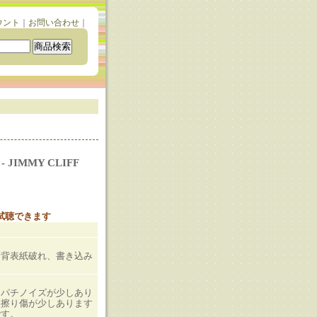
ウント
｜
お問い合わせ
｜
- JIMMY CLIFF
と試聴できます
、背表紙破れ、書き込み
、パチノイズが少しあり
い擦り傷が少しあります
です。