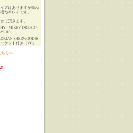
ノイズはありますが概ね
も概ねキレイです。
させて頂きます。
Y - MIKEY DREAD /
AYERS
!ADRIAN SHERWOOD※
ャケット付き（VG）
こちらへ
!!
る