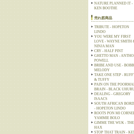
NATURE PLANNED IT -
KEN BOOTHE
売れ筋商品
TRIBUTE - HOPETON
LINDO
YOU WERE MY FIRST
LOVE - WAYNE SMITH 
NINJA MAN
CRY - HALF PINT
GHETTO MAN - ANTH
POWELL
BRIBE AND USE - BOB
MELODY
TAKE ONE STEP - RUFF
& TUFFY
PAIN ON THE POORMA
BRAIN - BLACK UHUR
DEALING - GREGORY
ISAACS
SOUTH AFRICAN BOR
- HOPETON LINDO
ROOTS PON MI CORNER
YAMMIE BOLO
GIMME THE WUK - THE
HAX
STOP THAT TRAIN - KE