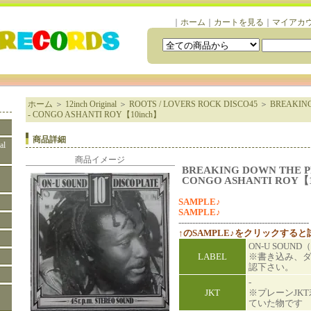
｜
ホーム
｜
カートを見る
｜
マイアカ
ホーム
＞
12inch Original
＞
ROOTS / LOVERS ROCK DISCO45
＞
BREAKING
- CONGO ASHANTI ROY【10inch】
商品詳細
al
商品イメージ
BREAKING DOWN THE P
CONGO ASHANTI ROY【1
SAMPLE♪
SAMPLE♪
-----------------------------------------------
↑のSAMPLE♪をクリックする
ON-U SOUND
LABEL
※書き込み、
認下さい。
-
JKT
※プレーンJK
ていた物です