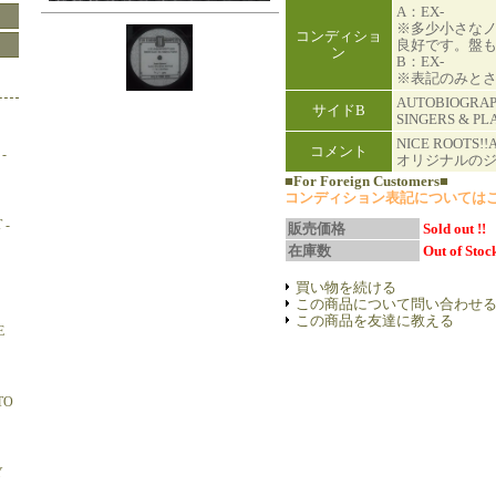
A：EX-
※多少小さな
コンディショ
良好です。盤
ン
B：EX-
※表記のみと
AUTOBIOGRAPH
サイドB
SINGERS & PL
NICE ROOTS!
コメント
-
オリジナルのジ
■For Foreign Customers■
コンディション表記については
 -
販売価格
Sold out !!
在庫数
Out of Stock
買い物を続ける
この商品について問い合わせ
この商品を友達に教える
E
TO
Y