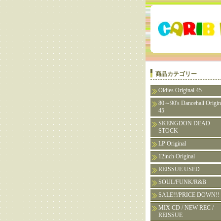
商品カテゴリー
Oldies Original 45
80～90's Dancehall Origin
45
SKENGDON DEAD
STOCK
LP Original
12inch Original
REISSUE USED
SOUL/FUNK/R&B
SALE!!/PRICE DOWN!!
MIX CD / NEW REC /
REISSUE