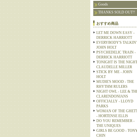
Goods
THANKS SOLD OUT!!
おすすめ商品
LET ME DOWN EASY -
DERRICK HARRIOTT
EVERYBODY'S TALKIN' 
JOHN HOLT
PSYCHEDELIC TRAIN -
DERRICK HARRIOTT
TONIGHT IS THE NIGHT
CLAUDELLE MILLER
STICK BY ME - JOHN
HOLT
MUDIE'S MOOD - THE
RHYTHM RULERS
NIGHT OWL - LEE & TH
CLARENDONIANS
OFFICIALLY - LLOYD
PARKS
WOMAN OF THE GHET
- HORTENSE ELLIS
DO YOU REMEMBER -
THE UNIQUES
GIRLS BE GOOD - TON
CHIN