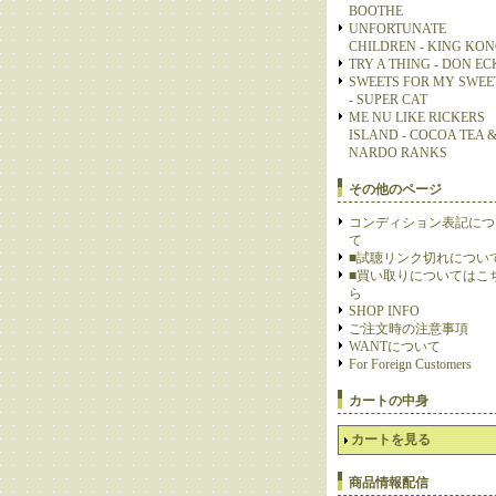
BOOTHE
UNFORTUNATE
CHILDREN - KING KO
TRY A THING - DON E
SWEETS FOR MY SWEE
- SUPER CAT
ME NU LIKE RICKERS
ISLAND - COCOA TEA 
NARDO RANKS
その他のページ
コンディション表記につ
て
■試聴リンク切れについ
■買い取りについてはこ
ら
SHOP INFO
ご注文時の注意事項
WANTについて
For Foreign Customers
カートの中身
カートを見る
商品情報配信