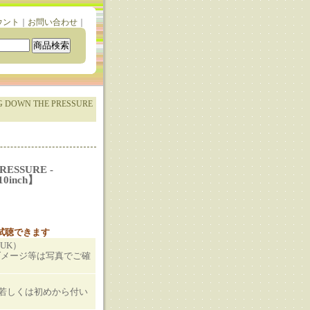
ウント
｜
お問い合わせ
｜
 DOWN THE PRESSURE
RESSURE -
0inch】
と試聴できます
（UK）
ダメージ等は写真でご確
T若しくは初めから付い