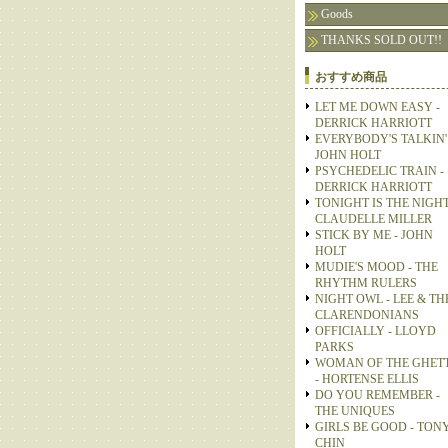
Goods
THANKS SOLD OUT!!
おすすめ商品
LET ME DOWN EASY -
DERRICK HARRIOTT
EVERYBODY'S TALKIN' 
JOHN HOLT
PSYCHEDELIC TRAIN -
DERRICK HARRIOTT
TONIGHT IS THE NIGHT
CLAUDELLE MILLER
STICK BY ME - JOHN
HOLT
MUDIE'S MOOD - THE
RHYTHM RULERS
NIGHT OWL - LEE & TH
CLARENDONIANS
OFFICIALLY - LLOYD
PARKS
WOMAN OF THE GHET
- HORTENSE ELLIS
DO YOU REMEMBER -
THE UNIQUES
GIRLS BE GOOD - TON
CHIN