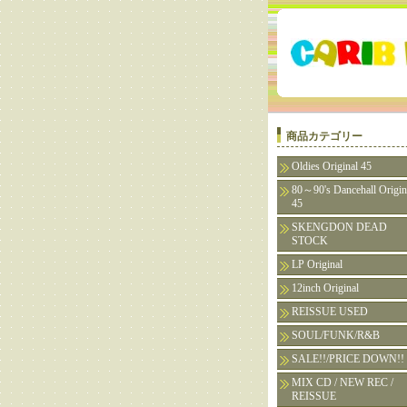
商品カテゴリー
Oldies Original 45
80～90's Dancehall Origin
45
SKENGDON DEAD
STOCK
LP Original
12inch Original
REISSUE USED
SOUL/FUNK/R&B
SALE!!/PRICE DOWN!!
MIX CD / NEW REC /
REISSUE