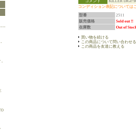
コメント
KILLER DIGI!!
コンディション表記については
型番
2511
販売価格
Sold out !!
在庫数
Out of Stock
買い物を続ける
この商品について問い合わせ
-
この商品を友達に教える
 -
E
TO
Y