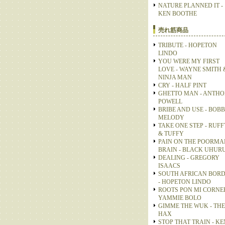
NATURE PLANNED IT -
KEN BOOTHE
売れ筋商品
TRIBUTE - HOPETON
LINDO
YOU WERE MY FIRST
LOVE - WAYNE SMITH 
NINJA MAN
CRY - HALF PINT
GHETTO MAN - ANTH
POWELL
BRIBE AND USE - BOB
MELODY
TAKE ONE STEP - RUFF
& TUFFY
PAIN ON THE POORMA
BRAIN - BLACK UHUR
DEALING - GREGORY
ISAACS
SOUTH AFRICAN BOR
- HOPETON LINDO
ROOTS PON MI CORNER
YAMMIE BOLO
GIMME THE WUK - THE
HAX
STOP THAT TRAIN - KE