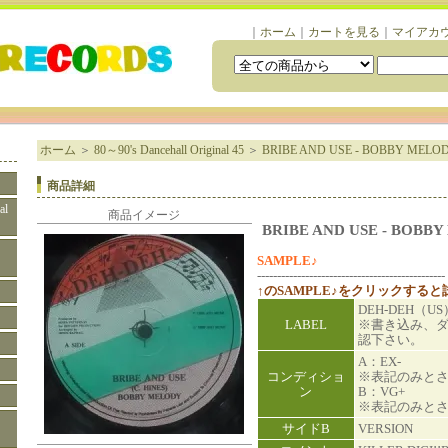
｜
ホーム
｜
カートを見る
｜
マイアカ
ホーム
＞
80～90's Dancehall Original 45
＞
BRIBE AND USE - BOBBY MELO
商品詳細
al
商品イメージ
BRIBE AND USE - BOBB
SAMPLE♪
-----------------------------------------------
↑のSAMPLE♪をクリックする
DEH-DEH（US
LABEL
※書き込み、
認下さい。
A：EX-
コンディショ
※表記のみと
ン
B：VG+
※表記のみと
サイドB
VERSION