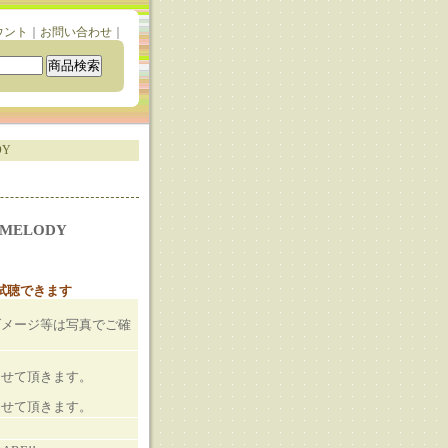
ウント
｜
お問い合わせ
｜
DY
Y MELODY
と試聴できます
）
ダメージ等は写真でご確
させて頂きます。
させて頂きます。