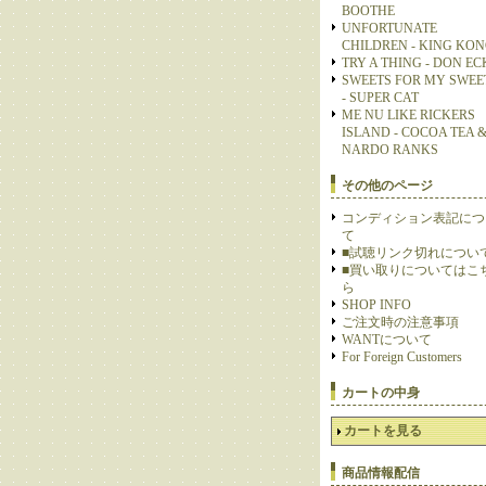
BOOTHE
UNFORTUNATE
CHILDREN - KING KO
TRY A THING - DON E
SWEETS FOR MY SWEE
- SUPER CAT
ME NU LIKE RICKERS
ISLAND - COCOA TEA 
NARDO RANKS
その他のページ
コンディション表記につ
て
■試聴リンク切れについ
■買い取りについてはこ
ら
SHOP INFO
ご注文時の注意事項
WANTについて
For Foreign Customers
カートの中身
カートを見る
商品情報配信