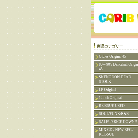
商品カテゴリー
Oldies Original 45
80～90's Dancehall Origin
45
SKENGDON DEAD
STOCK
LP Original
12inch Original
REISSUE USED
SOUL/FUNK/R&B
SALE!!/PRICE DOWN!!
MIX CD / NEW REC /
REISSUE