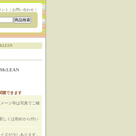
ウント
｜
お問い合わせ
｜
 McLEAN
N McLEAN
と試聴できます
）
ダメージ等は写真でご確
T若しくは初めから付い
ノイズが少しあります。