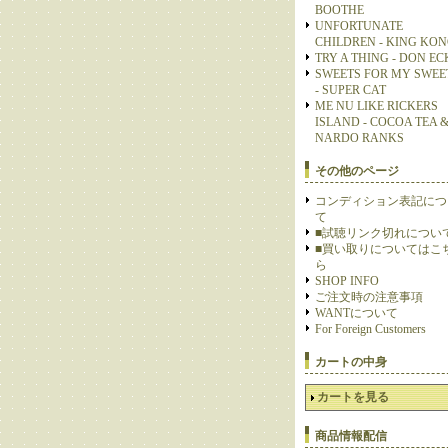
BOOTHE
UNFORTUNATE
CHILDREN - KING KO
TRY A THING - DON E
SWEETS FOR MY SWEE
- SUPER CAT
ME NU LIKE RICKERS
ISLAND - COCOA TEA 
NARDO RANKS
その他のページ
コンディション表記につ
て
■試聴リンク切れについ
■買い取りについてはこ
ら
SHOP INFO
ご注文時の注意事項
WANTについて
For Foreign Customers
カートの中身
カートを見る
商品情報配信