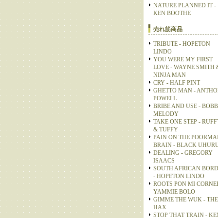
NATURE PLANNED IT -
KEN BOOTHE
売れ筋商品
TRIBUTE - HOPETON
LINDO
YOU WERE MY FIRST
LOVE - WAYNE SMITH 
NINJA MAN
CRY - HALF PINT
GHETTO MAN - ANTH
POWELL
BRIBE AND USE - BOB
MELODY
TAKE ONE STEP - RUFF
& TUFFY
PAIN ON THE POORMA
BRAIN - BLACK UHUR
DEALING - GREGORY
ISAACS
SOUTH AFRICAN BOR
- HOPETON LINDO
ROOTS PON MI CORNER
YAMMIE BOLO
GIMME THE WUK - THE
HAX
STOP THAT TRAIN - KE