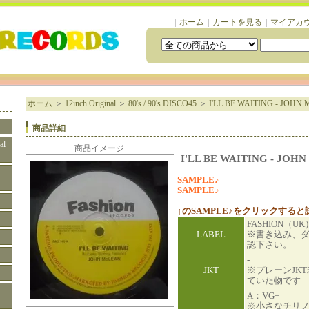
｜
ホーム
｜
カートを見る
｜
マイアカ
ホーム
＞
12inch Original
＞
80's / 90's DISCO45
＞
I'LL BE WAITING - JOHN
商品詳細
al
商品イメージ
I'LL BE WAITING - JOH
SAMPLE♪
SAMPLE♪
-----------------------------------------------
↑のSAMPLE♪をクリックする
FASHION（UK
LABEL
※書き込み、
認下さい。
-
JKT
※プレーンJK
ていた物です
A：VG+
※小さなチリ