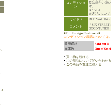
コンディショ
盤は細かい薄
ン
す。
B：VG+
※表記のみと
サイドB
DUB WAITING
「SIX STRE
コメント
GOOD TUNE!!
■For Foreign Customers■
-
コンディション表記については
販売価格
Sold out !!
在庫数
Out of Stock
 -
買い物を続ける
この商品について問い合わせ
この商品を友達に教える
E
TO
Y