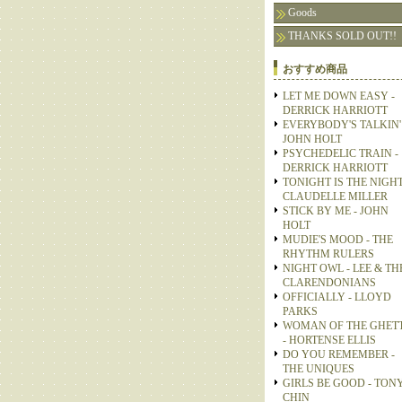
Goods
THANKS SOLD OUT!!
おすすめ商品
LET ME DOWN EASY -
DERRICK HARRIOTT
EVERYBODY'S TALKIN' 
JOHN HOLT
PSYCHEDELIC TRAIN -
DERRICK HARRIOTT
TONIGHT IS THE NIGHT
CLAUDELLE MILLER
STICK BY ME - JOHN
HOLT
MUDIE'S MOOD - THE
RHYTHM RULERS
NIGHT OWL - LEE & TH
CLARENDONIANS
OFFICIALLY - LLOYD
PARKS
WOMAN OF THE GHET
- HORTENSE ELLIS
DO YOU REMEMBER -
THE UNIQUES
GIRLS BE GOOD - TON
CHIN