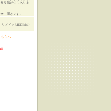
い擦り傷が少しありま
させて頂きます。
ET」リメイクRIDDIMの
こちらへ
!!
る