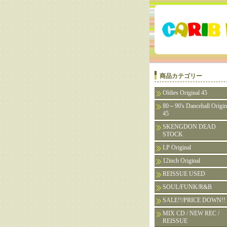
商品カテゴリー
Oldies Original 45
80～90's Dancehall Origin
45
SKENGDON DEAD
STOCK
LP Original
12inch Original
REISSUE USED
SOUL/FUNK/R&B
SALE!!/PRICE DOWN!!
MIX CD / NEW REC /
REISSUE