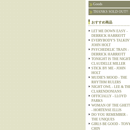
Goods
THANKS SOLD OUT!!
おすすめ商品
LET ME DOWN EASY -
DERRICK HARRIOTT
EVERYBODY'S TALKIN' 
JOHN HOLT
PSYCHEDELIC TRAIN -
DERRICK HARRIOTT
TONIGHT IS THE NIGHT
CLAUDELLE MILLER
STICK BY ME - JOHN
HOLT
MUDIE'S MOOD - THE
RHYTHM RULERS
NIGHT OWL - LEE & TH
CLARENDONIANS
OFFICIALLY - LLOYD
PARKS
WOMAN OF THE GHET
- HORTENSE ELLIS
DO YOU REMEMBER -
THE UNIQUES
GIRLS BE GOOD - TON
CHIN