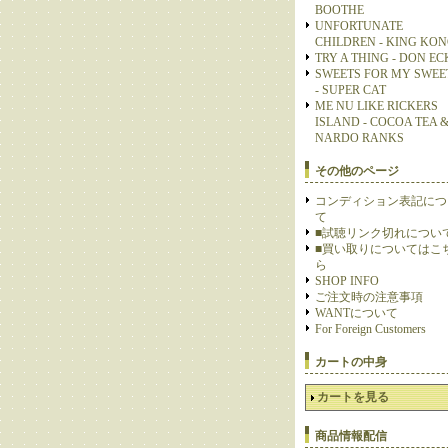
BOOTHE
UNFORTUNATE
CHILDREN - KING KO
TRY A THING - DON E
SWEETS FOR MY SWEE
- SUPER CAT
ME NU LIKE RICKERS
ISLAND - COCOA TEA 
NARDO RANKS
その他のページ
コンディション表記につ
て
■試聴リンク切れについ
■買い取りについてはこ
ら
SHOP INFO
ご注文時の注意事項
WANTについて
For Foreign Customers
カートの中身
カートを見る
商品情報配信