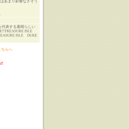
にはあまり影響なさそう
。
NDSを代表する素晴らしい
!!TREASURE ISLE
REASURE ISLE DUKE
こちらへ
!!
る