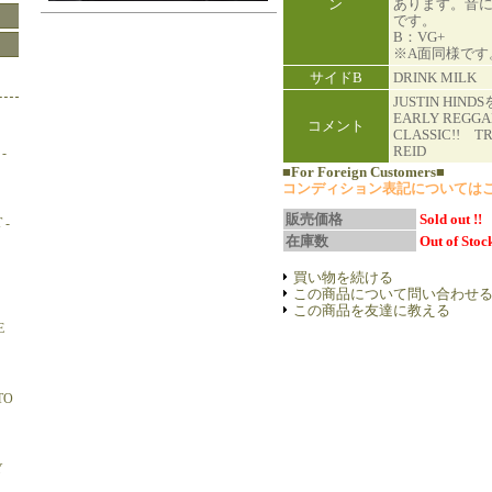
ン
あります。音
です。
B：VG+
※A面同様です
サイドB
DRINK MILK
JUSTIN HI
EARLY REGGAE
コメント
CLASSIC!! T
REID
-
■For Foreign Customers■
コンディション表記については
販売価格
Sold out !!
 -
在庫数
Out of Stock
買い物を続ける
この商品について問い合わせ
この商品を友達に教える
E
TO
Y