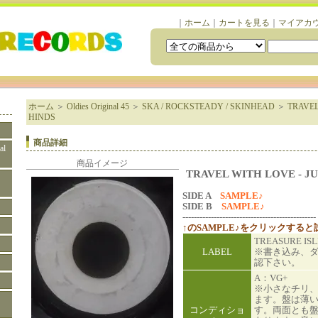
｜
ホーム
｜
カートを見る
｜
マイアカ
ホーム
＞
Oldies Original 45
＞
SKA / ROCKSTEADY / SKINHEAD
＞
TRAVEL
HINDS
商品詳細
al
商品イメージ
TRAVEL WITH LOVE - JU
SIDE A
SAMPLE♪
SIDE B
SAMPLE♪
-----------------------------------------------
↑のSAMPLE♪をクリックする
TREASURE IS
LABEL
※書き込み、
認下さい。
A：VG+
※小さなチリ
ます。盤は薄
コンディショ
す。両面とも