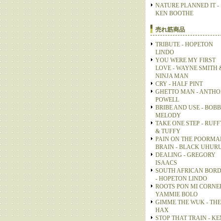
NATURE PLANNED IT -
KEN BOOTHE
売れ筋商品
TRIBUTE - HOPETON
LINDO
YOU WERE MY FIRST
LOVE - WAYNE SMITH 
NINJA MAN
CRY - HALF PINT
GHETTO MAN - ANTH
POWELL
BRIBE AND USE - BOB
MELODY
TAKE ONE STEP - RUFF
& TUFFY
PAIN ON THE POORMA
BRAIN - BLACK UHUR
DEALING - GREGORY
ISAACS
SOUTH AFRICAN BOR
- HOPETON LINDO
ROOTS PON MI CORNER
YAMMIE BOLO
GIMME THE WUK - THE
HAX
STOP THAT TRAIN - KE