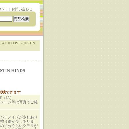
ウント
｜
お問い合わせ
｜
 WITH LOVE - JUSTIN
STIN HINDS
と試聴できます
LE（JA）
ダメージ等は写真でご確
、パチノイズが少しあり
い擦り傷が少しありま
盤の半分ぐらいクモリが