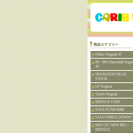
商品カテゴリー
Oldies Original 45
80～90's Dancehall Origin
45
SKENGDON DEAD
STOCK
LP Original
12inch Original
REISSUE USED
SOUL/FUNK/R&B
SALE!!/PRICE DOWN!!
MIX CD / NEW REC /
REISSUE