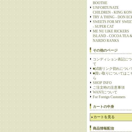
BOOTHE
UNFORTUNATE
CHILDREN - KING KO
TRY A THING - DON E
SWEETS FOR MY SWEE
- SUPER CAT
ME NU LIKE RICKERS
ISLAND - COCOA TEA 
NARDO RANKS
その他のページ
コンディション表記につ
て
■試聴リンク切れについ
■買い取りについてはこ
ら
SHOP INFO
ご注文時の注意事項
WANTについて
For Foreign Customers
カートの中身
カートを見る
商品情報配信