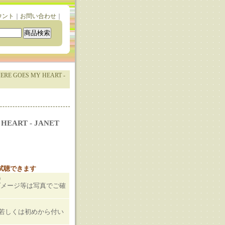
ウント
｜
お問い合わせ
｜
ERE GOES MY HEART -
HEART - JANET
と試聴できます
）
ダメージ等は写真でご確
T若しくは初めから付い