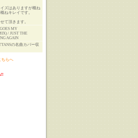
ノイズはありますが概ね
も概ねキレイです。
させて頂きます。
 GOES MY
X) / JUST THE
NG AGAIN
TTANSの名曲カバー収
こちらへ
!!
る