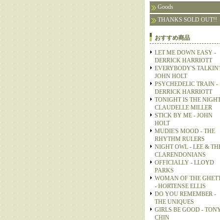
Goods
THANKS SOLD OUT!!
おすすめ商品
LET ME DOWN EASY -
DERRICK HARRIOTT
EVERYBODY'S TALKIN' 
JOHN HOLT
PSYCHEDELIC TRAIN -
DERRICK HARRIOTT
TONIGHT IS THE NIGHT
CLAUDELLE MILLER
STICK BY ME - JOHN
HOLT
MUDIE'S MOOD - THE
RHYTHM RULERS
NIGHT OWL - LEE & TH
CLARENDONIANS
OFFICIALLY - LLOYD
PARKS
WOMAN OF THE GHET
- HORTENSE ELLIS
DO YOU REMEMBER -
THE UNIQUES
GIRLS BE GOOD - TON
CHIN