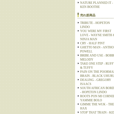
NATURE PLANNED IT -
KEN BOOTHE
売れ筋商品
TRIBUTE - HOPETON
LINDO
YOU WERE MY FIRST
LOVE - WAYNE SMITH 
NINJA MAN
CRY - HALF PINT
GHETTO MAN - ANTH
POWELL
BRIBE AND USE - BOB
MELODY
TAKE ONE STEP - RUFF
& TUFFY
PAIN ON THE POORMA
BRAIN - BLACK UHUR
DEALING - GREGORY
ISAACS
SOUTH AFRICAN BOR
- HOPETON LINDO
ROOTS PON MI CORNER
YAMMIE BOLO
GIMME THE WUK - THE
HAX
STOP THAT TRAIN - KE