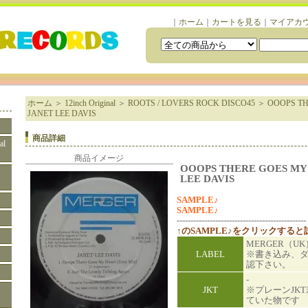
｜
ホーム
｜
カートを見る
｜
マイアカ
ホーム
＞
12inch Original
＞
ROOTS / LOVERS ROCK DISCO45
＞
OOOPS TH
JANET LEE DAVIS
商品詳細
al
商品イメージ
OOOPS THERE GOES MY 
LEE DAVIS
SAMPLE♪
SAMPLE♪
-----------------------------------------------
↑のSAMPLE♪をクリックする
MERGER（UK
LABEL
※書き込み、
認下さい。
-
JKT
※プレーンJK
ていた物です