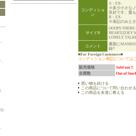
A：EX-
※多少小さな
コンディショ
良好です。盤
ン
B：EX-
※表記のみと
OOOPS THERE
サイドB
HEART(ZOEY MI
LONELY TALKI
-
裏面にMANHA
コメント
録!!
■For Foreign Customers■
コンディション表記については
 -
販売価格
Sold out !!
在庫数
Out of Stock
買い物を続ける
この商品について問い合わせ
E
この商品を友達に教える
TO
Y