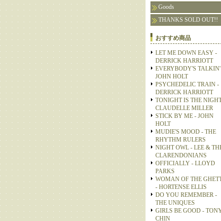
Goods
THANKS SOLD OUT!!
おすすめ商品
LET ME DOWN EASY -
DERRICK HARRIOTT
EVERYBODY'S TALKIN' 
JOHN HOLT
PSYCHEDELIC TRAIN -
DERRICK HARRIOTT
TONIGHT IS THE NIGHT
CLAUDELLE MILLER
STICK BY ME - JOHN
HOLT
MUDIE'S MOOD - THE
RHYTHM RULERS
NIGHT OWL - LEE & TH
CLARENDONIANS
OFFICIALLY - LLOYD
PARKS
WOMAN OF THE GHET
- HORTENSE ELLIS
DO YOU REMEMBER -
THE UNIQUES
GIRLS BE GOOD - TON
CHIN