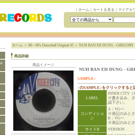
｜
ホーム
｜
カートを見る
｜
マイアカ
ホーム
＞
80～90's Dancehall Original 45
＞
NUH BAN EH DUNG - GREGORY
商品詳細
al
商品イメージ
NUH BAN EH DUNG - G
SAMPLE♪
-----------------------------------------------
↑のSAMPLE♪をクリックする
INNER CITY（
LABEL
※書き込み、
認下さい。
A：VG++
コンディショ
※表記のみと
ン
B：VG++
※表記のみと
サイドB
VERSION