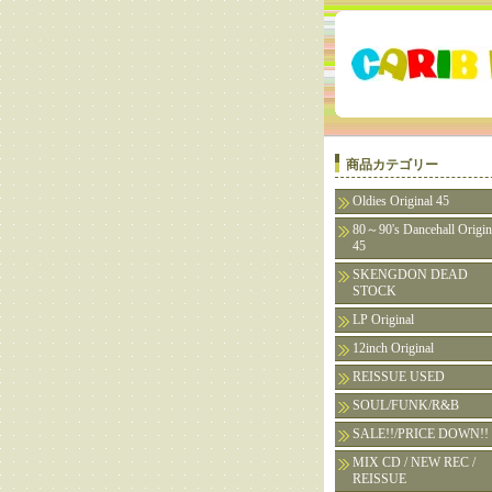
商品カテゴリー
Oldies Original 45
80～90's Dancehall Origin
45
SKENGDON DEAD
STOCK
LP Original
12inch Original
REISSUE USED
SOUL/FUNK/R&B
SALE!!/PRICE DOWN!!
MIX CD / NEW REC /
REISSUE