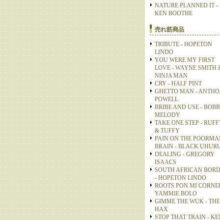
NATURE PLANNED IT -
KEN BOOTHE
売れ筋商品
TRIBUTE - HOPETON
LINDO
YOU WERE MY FIRST
LOVE - WAYNE SMITH 
NINJA MAN
CRY - HALF PINT
GHETTO MAN - ANTH
POWELL
BRIBE AND USE - BOB
MELODY
TAKE ONE STEP - RUFF
& TUFFY
PAIN ON THE POORMA
BRAIN - BLACK UHUR
DEALING - GREGORY
ISAACS
SOUTH AFRICAN BOR
- HOPETON LINDO
ROOTS PON MI CORNER
YAMMIE BOLO
GIMME THE WUK - THE
HAX
STOP THAT TRAIN - KE