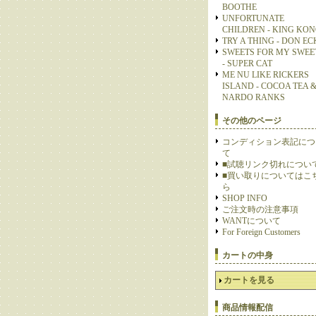
BOOTHE
UNFORTUNATE
CHILDREN - KING KO
TRY A THING - DON E
SWEETS FOR MY SWEE
- SUPER CAT
ME NU LIKE RICKERS
ISLAND - COCOA TEA 
NARDO RANKS
その他のページ
コンディション表記につ
て
■試聴リンク切れについ
■買い取りについてはこ
ら
SHOP INFO
ご注文時の注意事項
WANTについて
For Foreign Customers
カートの中身
カートを見る
商品情報配信