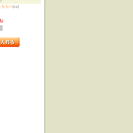
!
こちらへ
[ca]
込)
る