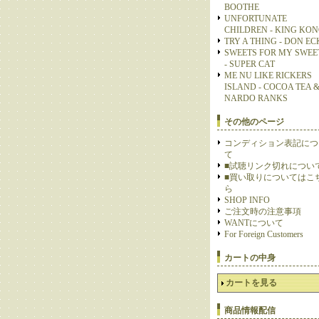
BOOTHE
UNFORTUNATE
CHILDREN - KING KO
TRY A THING - DON E
SWEETS FOR MY SWEE
- SUPER CAT
ME NU LIKE RICKERS
ISLAND - COCOA TEA 
NARDO RANKS
その他のページ
コンディション表記につ
て
■試聴リンク切れについ
■買い取りについてはこ
ら
SHOP INFO
ご注文時の注意事項
WANTについて
For Foreign Customers
カートの中身
カートを見る
商品情報配信