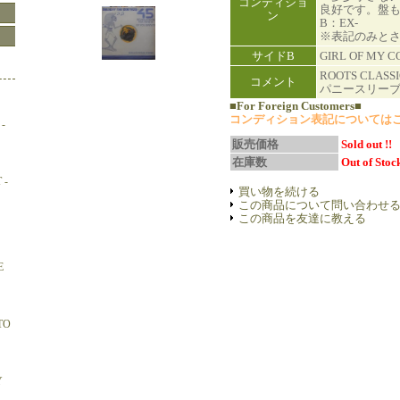
コンディショ
良好です。盤
ン
B：EX-
※表記のみと
サイドB
GIRL OF MY 
ROOTS CLA
コメント
パニースリーブ
■For Foreign Customers■
コンディション表記については
-
販売価格
Sold out !!
在庫数
Out of Stock
 -
買い物を続ける
この商品について問い合わせ
この商品を友達に教える
E
TO
Y