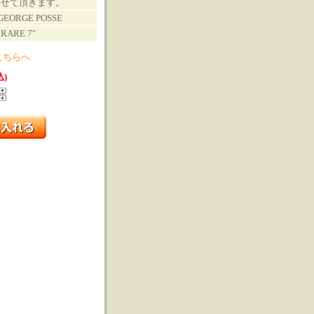
させて頂きます。
 GEORGE POSSE
!RARE 7"
こちらへ
込)
る