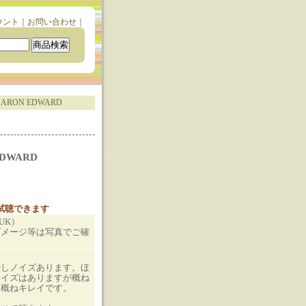
ウント
｜
お問い合わせ
｜
SHARON EDWARD
EDWARD
と試聴できます
（UK）
ダメージ等は写真でご確
少しノイズあります。ほ
ノイズはありますが概ね
も概ねキレイです。