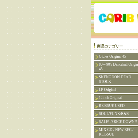
商品カテゴリー
Oldies Original 45
80～90's Dancehall Origin
45
SKENGDON DEAD
STOCK
LP Original
12inch Original
REISSUE USED
SOUL/FUNK/R&B
SALE!!/PRICE DOWN!!
MIX CD / NEW REC /
REISSUE