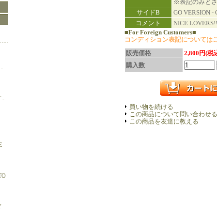
※表記のみと
サイドB
GO VERSION -
コメント
NICE LOVERS!
■For Foreign Customers■
コンディション表記については
販売価格
2,800円(税
購入数
-
 -
買い物を続ける
この商品について問い合わせ
この商品を友達に教える
E
TO
Y