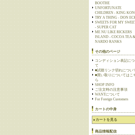
BOOTHE
UNFORTUNATE
CHILDREN - KING KO
TRY A THING - DON E
SWEETS FOR MY SWEE
- SUPER CAT
ME NU LIKE RICKERS
ISLAND - COCOA TEA 
NARDO RANKS
その他のページ
コンディション表記につ
て
■試聴リンク切れについ
■買い取りについてはこ
ら
SHOP INFO
ご注文時の注意事項
WANTについて
For Foreign Customers
カートの中身
カートを見る
商品情報配信