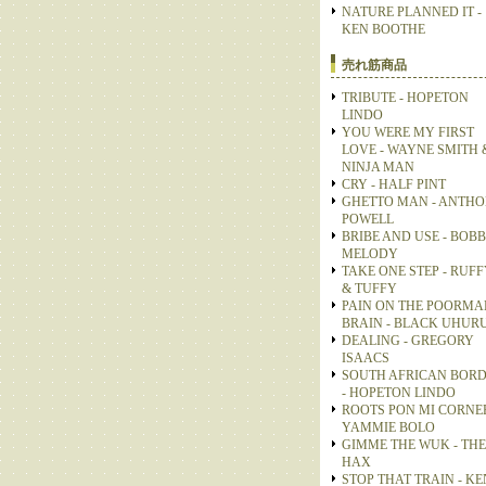
NATURE PLANNED IT -
KEN BOOTHE
売れ筋商品
TRIBUTE - HOPETON
LINDO
YOU WERE MY FIRST
LOVE - WAYNE SMITH 
NINJA MAN
CRY - HALF PINT
GHETTO MAN - ANTH
POWELL
BRIBE AND USE - BOB
MELODY
TAKE ONE STEP - RUFF
& TUFFY
PAIN ON THE POORMA
BRAIN - BLACK UHUR
DEALING - GREGORY
ISAACS
SOUTH AFRICAN BOR
- HOPETON LINDO
ROOTS PON MI CORNER
YAMMIE BOLO
GIMME THE WUK - THE
HAX
STOP THAT TRAIN - KE