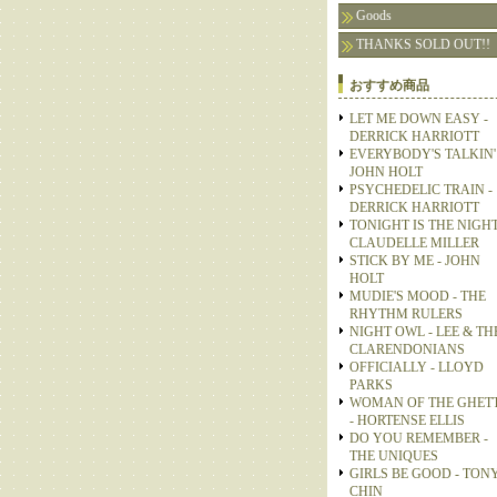
Goods
THANKS SOLD OUT!!
おすすめ商品
LET ME DOWN EASY -
DERRICK HARRIOTT
EVERYBODY'S TALKIN' 
JOHN HOLT
PSYCHEDELIC TRAIN -
DERRICK HARRIOTT
TONIGHT IS THE NIGHT
CLAUDELLE MILLER
STICK BY ME - JOHN
HOLT
MUDIE'S MOOD - THE
RHYTHM RULERS
NIGHT OWL - LEE & TH
CLARENDONIANS
OFFICIALLY - LLOYD
PARKS
WOMAN OF THE GHET
- HORTENSE ELLIS
DO YOU REMEMBER -
THE UNIQUES
GIRLS BE GOOD - TON
CHIN