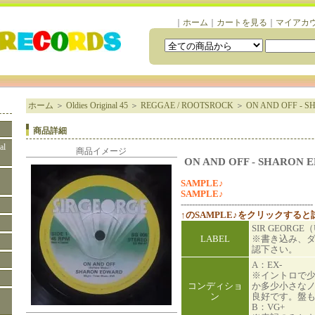
｜
ホーム
｜
カートを見る
｜
マイアカ
ホーム
＞
Oldies Original 45
＞
REGGAE / ROOTSROCK
＞
ON AND OFF - 
商品詳細
al
商品イメージ
ON AND OFF - SHARON 
SAMPLE♪
SAMPLE♪
-----------------------------------------------
↑のSAMPLE♪をクリックする
SIR GEORGE
LABEL
※書き込み、
認下さい。
A：EX-
※イントロで
コンディショ
か多少小さな
ン
良好です。盤
B：VG+