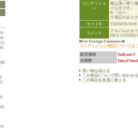
コンディショ
盤は薄い擦り
ン
イな方です。
B：VG++
※表記のみと
サイドB
VERSION/DUB
アルバムのタ
コメント
HN
NICE LOVERS
ON
■For Foreign Customers■
OLO
コンディション表記については
IE
販売価格
Sold out !!
在庫数
Out of Stock
THE
W
買い物を続ける
この商品について問い合わせ
HE
この商品を友達に教える
NG
IS
NIS
DY