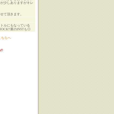
傷が少しありますがキレ
させて頂きます。
イトルにもなっている
 ROCK!!裏のINSTも◎
こちらへ
!!
る