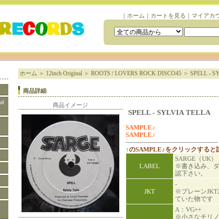
｜
ホーム
｜
カートを見る
｜
マイアカ
ホーム
＞
12inch Original
＞
ROOTS / LOVERS ROCK DISCO45
＞
SPELL - S
商品詳細
al
商品イメージ
SPELL - SYLVIA TELLA
SAMPLE♪
SAMPLE♪
-----------------------------------------------
↑のSAMPLE♪をクリックする
SARGE（UK）
LABEL
※書き込み、
認下さい。
-
JKT
※プレーンJK
ていた物です
A：VG++
※小さなチリ