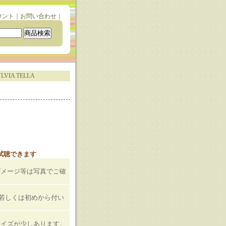
ウント
｜
お問い合わせ
｜
YLVIA TELLA
と試聴できます
ダメージ等は写真でご確
T若しくは初めから付い
ノイズが少しあります。