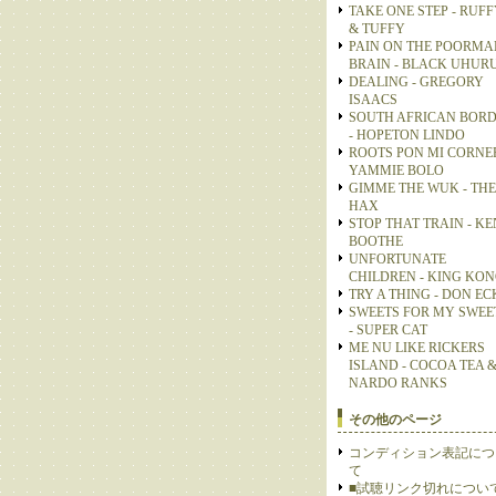
TAKE ONE STEP - RUFF
& TUFFY
PAIN ON THE POORMA
BRAIN - BLACK UHUR
DEALING - GREGORY
ISAACS
SOUTH AFRICAN BOR
- HOPETON LINDO
ROOTS PON MI CORNER
YAMMIE BOLO
GIMME THE WUK - THE
HAX
STOP THAT TRAIN - KE
BOOTHE
UNFORTUNATE
CHILDREN - KING KO
TRY A THING - DON E
SWEETS FOR MY SWEE
- SUPER CAT
ME NU LIKE RICKERS
ISLAND - COCOA TEA 
NARDO RANKS
その他のページ
コンディション表記につ
て
■試聴リンク切れについ