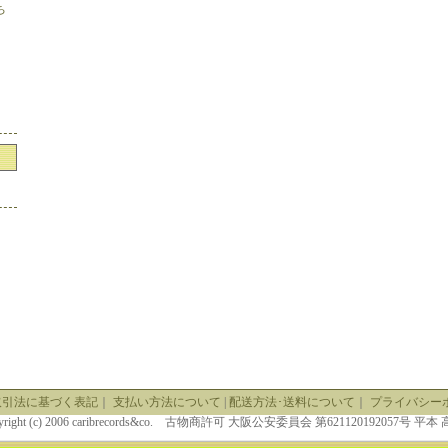
ち
取引法に基づく表記
｜
支払い方法について
|
配送方法･送料について
｜
プライバシー
yright (c) 2006 caribrecords&co. 古物商許可 大阪公安委員会 第621120192057号 平本