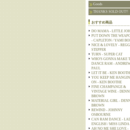
Goods
THANKS SOLD OUT!!
おすすめ商品
DO MAMA - LITTLE JO
PUT DOWN THE WEAP
- CAPLETON / YAMI B
NICE & LOVELY - REGG
STEPPER
TURN - SUPER CAT
WHO'S GONNA MAKE 
DANCE RAM - ANDRE
PAUL
LET IT BE - KEN BOOT
YOU KEEP ME HANGI
ON - KEN BOOTHE
FINE CHAMPANGE &
VINTAGE WINE - DENN
BROWN
MATERIAL GIRL - DEN
BROWN
REWIND - JOHNNY
OSBOURNE
CAN RAM DANCE - LA
ENGLISH / MISS LINDA
AH NO ME SHE LOVE -