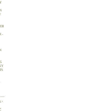
Y
N
U
DER
 -
N
NG
CKY
TS
&
い
て