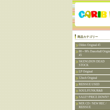
商品カテゴリー
Oldies Original 45
80～90's Dancehall Origin
45
SKENGDON DEAD
STOCK
LP Original
12inch Original
REISSUE USED
SOUL/FUNK/R&B
SALE!!/PRICE DOWN!!
MIX CD / NEW REC /
REISSUE