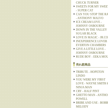
CHUCK TURNER
SWEETS FOR MY SWEE
- SUPER CAT
CAN YOU STOP THE R
- ANTHONY MALVO
ICE CREAM LOVE -
JOHNNY OSBOURNE
DOWN IN THE VALLEY 
SUGAR BLACK
LOVE IS MAGIC - JR.C
INEXPERIENCE LOVER 
EVERTON CHAMBERS
GIVE A LITTLE LOVE -
JOHNNY OSBOURNE
RUDE BOY - EEKA MO
売れ筋商品
TRIBUTE - HOPETON
LINDO
YOU WERE MY FIRST
LOVE - WAYNE SMITH 
NINJA MAN
CRY - HALF PINT
GHETTO MAN - ANTH
POWELL
BRIBE AND USE - BOB
MELODY