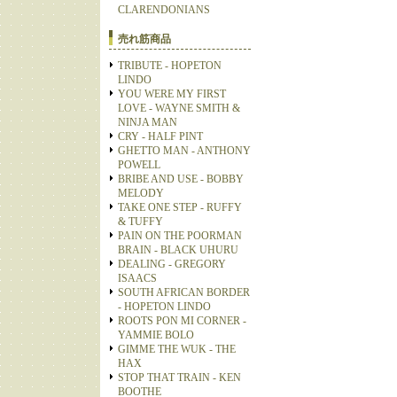
CLARENDONIANS
売れ筋商品
TRIBUTE - HOPETON
LINDO
YOU WERE MY FIRST
LOVE - WAYNE SMITH &
NINJA MAN
CRY - HALF PINT
GHETTO MAN - ANTHONY
POWELL
BRIBE AND USE - BOBBY
MELODY
TAKE ONE STEP - RUFFY
& TUFFY
PAIN ON THE POORMAN
BRAIN - BLACK UHURU
DEALING - GREGORY
ISAACS
SOUTH AFRICAN BORDER
- HOPETON LINDO
ROOTS PON MI CORNER -
YAMMIE BOLO
GIMME THE WUK - THE
HAX
STOP THAT TRAIN - KEN
BOOTHE