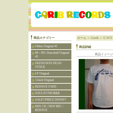
商品カテゴリー
ホーム
＞
Goods
＞
G.W.O
Oldies Original 45
商品詳細
80～90's Dancehall Original
商品イメージ
45
SKENGDON DEAD
STOCK
LP Original
12inch Original
REISSUE USED
SOUL/FUNK/R&B
SALE!!/PRICE DOWN!!
MIX CD / NEW REC /
REISSUE