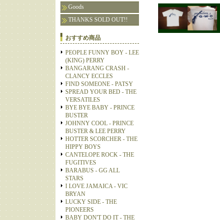
Goods
THANKS SOLD OUT!!
おすすめ商品
PEOPLE FUNNY BOY - LEE
(KING) PERRY
BANGARANG CRASH -
CLANCY ECCLES
FIND SOMEONE - PATSY
SPREAD YOUR BED - THE
VERSATILES
BYE BYE BABY - PRINCE
BUSTER
JOHNNY COOL - PRINCE
BUSTER & LEE PERRY
HOTTER SCORCHER - THE
HIPPY BOYS
CANTELOPE ROCK - THE
FUGITIVES
BARABUS - GG ALL
STARS
I LOVE JAMAICA - VIC
BRYAN
LUCKY SIDE - THE
PIONEERS
BABY DON'T DO IT - THE