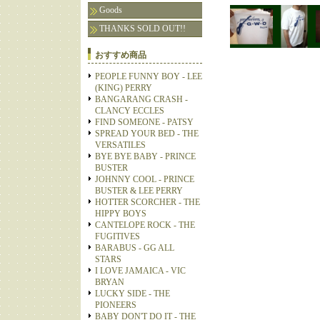
Goods
THANKS SOLD OUT!!
おすすめ商品
PEOPLE FUNNY BOY - LEE
(KING) PERRY
BANGARANG CRASH -
CLANCY ECCLES
FIND SOMEONE - PATSY
SPREAD YOUR BED - THE
VERSATILES
BYE BYE BABY - PRINCE
BUSTER
JOHNNY COOL - PRINCE
BUSTER & LEE PERRY
HOTTER SCORCHER - THE
HIPPY BOYS
CANTELOPE ROCK - THE
FUGITIVES
BARABUS - GG ALL
STARS
I LOVE JAMAICA - VIC
BRYAN
LUCKY SIDE - THE
PIONEERS
BABY DON'T DO IT - THE