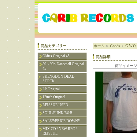
商品カテゴリー
ホーム
＞
Goods
＞
G.W.O
Oldies Original 45
商品詳細
80～90's Dancehall Original
商品イメージ
45
SKENGDON DEAD
STOCK
LP Original
12inch Original
REISSUE USED
SOUL/FUNK/R&B
SALE!!/PRICE DOWN!!
MIX CD / NEW REC /
REISSUE