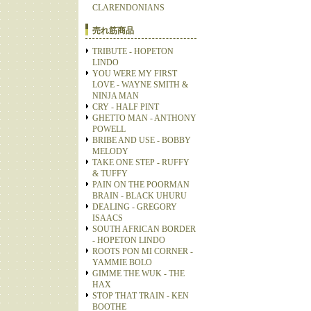
CLARENDONIANS
売れ筋商品
TRIBUTE - HOPETON
LINDO
YOU WERE MY FIRST
LOVE - WAYNE SMITH &
NINJA MAN
CRY - HALF PINT
GHETTO MAN - ANTHONY
POWELL
BRIBE AND USE - BOBBY
MELODY
TAKE ONE STEP - RUFFY
& TUFFY
PAIN ON THE POORMAN
BRAIN - BLACK UHURU
DEALING - GREGORY
ISAACS
SOUTH AFRICAN BORDER
- HOPETON LINDO
ROOTS PON MI CORNER -
YAMMIE BOLO
GIMME THE WUK - THE
HAX
STOP THAT TRAIN - KEN
BOOTHE