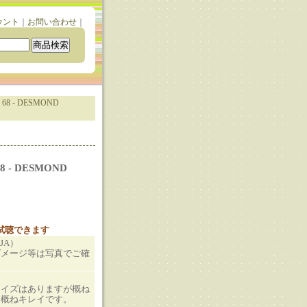
ウント
｜
お問い合わせ
｜
 68 - DESMOND
68 - DESMOND
と試聴できます
（JA）
ダメージ等は写真でご確
ノイズはありますが概ね
も概ねキレイです。