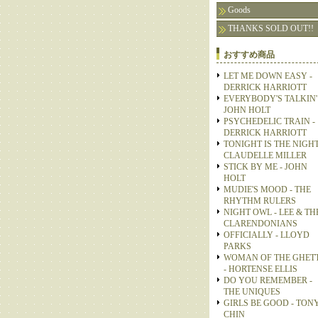
Goods
THANKS SOLD OUT!!
おすすめ商品
LET ME DOWN EASY -
DERRICK HARRIOTT
EVERYBODY'S TALKIN' 
JOHN HOLT
PSYCHEDELIC TRAIN -
DERRICK HARRIOTT
TONIGHT IS THE NIGHT
CLAUDELLE MILLER
STICK BY ME - JOHN
HOLT
MUDIE'S MOOD - THE
RHYTHM RULERS
NIGHT OWL - LEE & TH
CLARENDONIANS
OFFICIALLY - LLOYD
PARKS
WOMAN OF THE GHET
- HORTENSE ELLIS
DO YOU REMEMBER -
THE UNIQUES
GIRLS BE GOOD - TON
CHIN