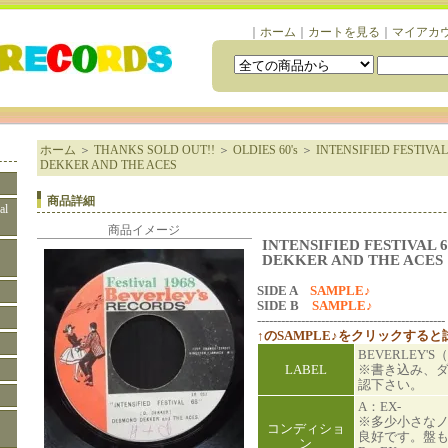
｜
ホーム
｜
カートを見る
｜
マイアカ
ホーム
＞
THANKS SOLD OUT!!
＞
OLDIES 60's
＞
INTENSIFIED FESTIVAL
DEKKER AND THE ACES
商品詳細
al
商品イメージ
INTENSIFIED FESTIVAL 
DEKKER AND THE ACES
SIDE A
SAMPLE♪
SIDE B
SAMPLE♪
-----------------------------------------------
↑のSAMPLE♪をクリックする
BEVERLEY'S
LABEL
※書き込み、
認下さい。
A：EX-
※多少小さな
コンディショ
良好です。盤
ン