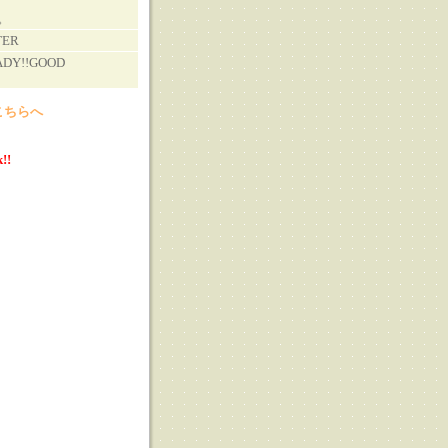
。
TER
ADY!!GOOD
こちらへ
!!
る