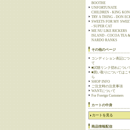
BOOTHE
UNFORTUNATE
CHILDREN - KING KO
TRY A THING - DON E
SWEETS FOR MY SWEE
- SUPER CAT
ME NU LIKE RICKERS
ISLAND - COCOA TEA 
NARDO RANKS
その他のページ
コンディション表記につ
て
■試聴リンク切れについ
■買い取りについてはこ
ら
SHOP INFO
ご注文時の注意事項
WANTについて
For Foreign Customers
カートの中身
カートを見る
商品情報配信