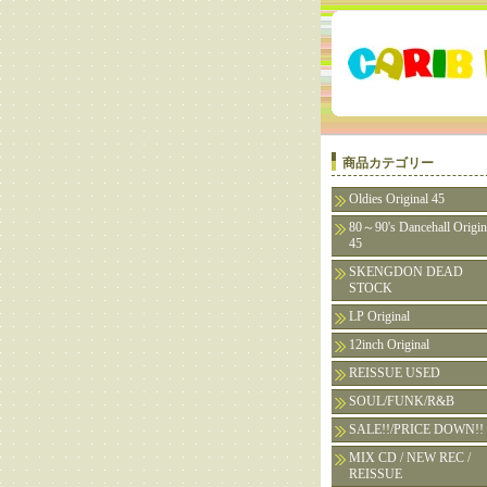
商品カテゴリー
Oldies Original 45
80～90's Dancehall Origin
45
SKENGDON DEAD
STOCK
LP Original
12inch Original
REISSUE USED
SOUL/FUNK/R&B
SALE!!/PRICE DOWN!!
MIX CD / NEW REC /
REISSUE