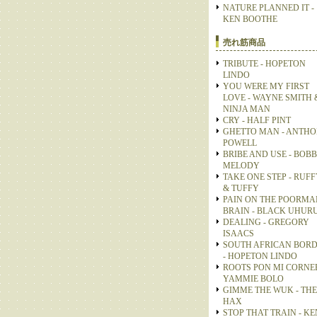
NATURE PLANNED IT -
KEN BOOTHE
売れ筋商品
TRIBUTE - HOPETON
LINDO
YOU WERE MY FIRST
LOVE - WAYNE SMITH 
NINJA MAN
CRY - HALF PINT
GHETTO MAN - ANTH
POWELL
BRIBE AND USE - BOB
MELODY
TAKE ONE STEP - RUFF
& TUFFY
PAIN ON THE POORMA
BRAIN - BLACK UHUR
DEALING - GREGORY
ISAACS
SOUTH AFRICAN BOR
- HOPETON LINDO
ROOTS PON MI CORNER
YAMMIE BOLO
GIMME THE WUK - THE
HAX
STOP THAT TRAIN - KE