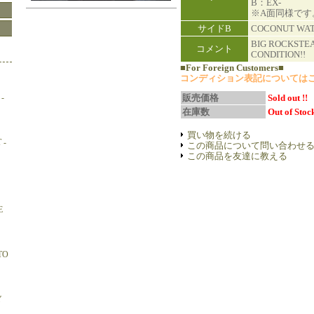
B：EX-
※A面同様です
サイドB
COCONUT WA
BIG ROCKSTE
コメント
CONDITION!!
■For Foreign Customers■
コンディション表記については
-
販売価格
Sold out !!
在庫数
Out of Stock
買い物を続ける
 -
この商品について問い合わせ
この商品を友達に教える
E
TO
Y