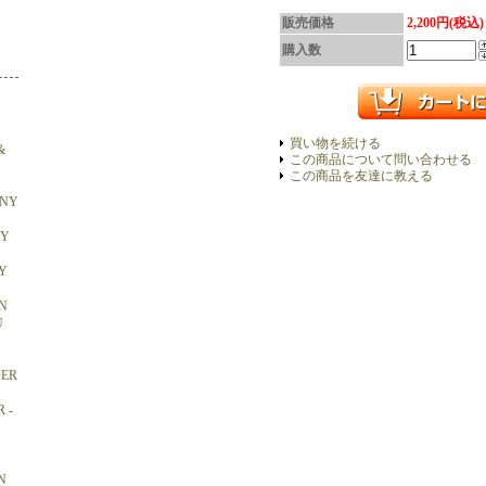
販売価格
2,200円(税込)
購入数
買い物を続ける
&
この商品について問い合わせる
この商品を友達に教える
ONY
BY
Y
N
U
DER
 -
N