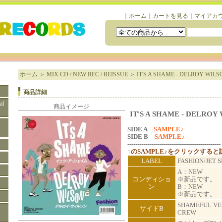
｜
ホーム
｜
カートを見る
｜
マイアカ
ホーム
＞
MIX CD / NEW REC / REISSUE
＞
IT'S A SHAME - DELROY WILS
商品詳細
al
商品イメージ
IT'S A SHAME - DELROY
SIDE A
SAMPLE♪
SIDE B
SAMPLE♪
-----------------------------------------------
↑のSAMPLE♪をクリックする
LABEL
FASHION/JET
A：NEW
コンディショ
※新品です。
ン
B：NEW
※新品です。
SHAMEFUL VER
サイドB
CREW