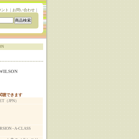
ウント
｜
お問い合わせ
｜
ON
 WILSON
と試聴できます
 SET（JPN）
SION - A-CLASS