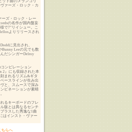
sヒット曲のメランコリ
ラヴァーズ・ロック・カ
ァーズ・ロック・レー
Recordsの名作が国内盤妄
様で7"リイシュー。こ
Mellosよりリリースされ
！
e Doddに見出され、
gerやBunny Leeの元でも数
だシンガーDelroy
onのコンピレーション
shion 2』にも収録された本
刻まれるリズム&ギタ
なベースラインが生み出
ーヴと、スムースで深み
コンビネーションが素晴
ー。
溢れるキーボードのフレ
ナル版とは異なるセンチ
プラスした秀逸な1曲
にはインスト・ヴァー
。
こちらへ