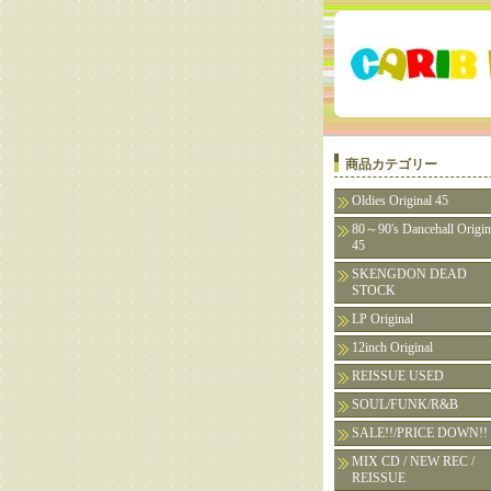
商品カテゴリー
Oldies Original 45
80～90's Dancehall Origin
45
SKENGDON DEAD
STOCK
LP Original
12inch Original
REISSUE USED
SOUL/FUNK/R&B
SALE!!/PRICE DOWN!!
MIX CD / NEW REC /
REISSUE