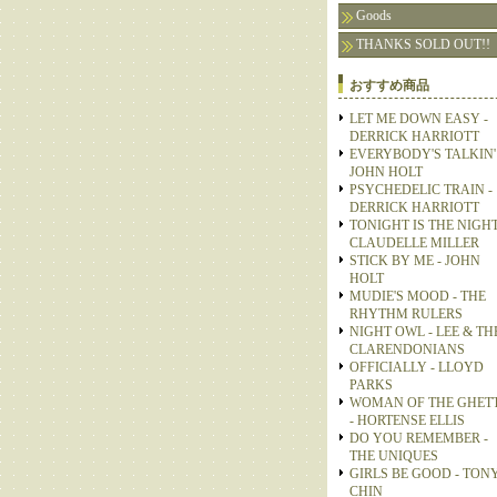
Goods
THANKS SOLD OUT!!
おすすめ商品
LET ME DOWN EASY -
DERRICK HARRIOTT
EVERYBODY'S TALKIN' 
JOHN HOLT
PSYCHEDELIC TRAIN -
DERRICK HARRIOTT
TONIGHT IS THE NIGHT
CLAUDELLE MILLER
STICK BY ME - JOHN
HOLT
MUDIE'S MOOD - THE
RHYTHM RULERS
NIGHT OWL - LEE & TH
CLARENDONIANS
OFFICIALLY - LLOYD
PARKS
WOMAN OF THE GHET
- HORTENSE ELLIS
DO YOU REMEMBER -
THE UNIQUES
GIRLS BE GOOD - TON
CHIN