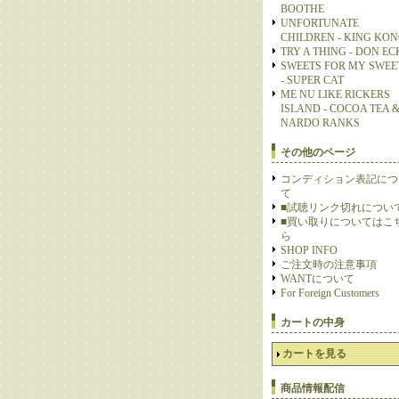
BOOTHE
UNFORTUNATE
CHILDREN - KING KO
TRY A THING - DON E
SWEETS FOR MY SWEE
- SUPER CAT
ME NU LIKE RICKERS
ISLAND - COCOA TEA 
NARDO RANKS
その他のページ
コンディション表記につ
て
■試聴リンク切れについ
■買い取りについてはこ
ら
SHOP INFO
ご注文時の注意事項
WANTについて
For Foreign Customers
カートの中身
カートを見る
商品情報配信