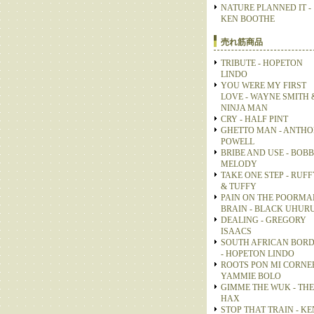
NATURE PLANNED IT -
KEN BOOTHE
売れ筋商品
TRIBUTE - HOPETON
LINDO
YOU WERE MY FIRST
LOVE - WAYNE SMITH 
NINJA MAN
CRY - HALF PINT
GHETTO MAN - ANTH
POWELL
BRIBE AND USE - BOB
MELODY
TAKE ONE STEP - RUFF
& TUFFY
PAIN ON THE POORMA
BRAIN - BLACK UHUR
DEALING - GREGORY
ISAACS
SOUTH AFRICAN BOR
- HOPETON LINDO
ROOTS PON MI CORNER
YAMMIE BOLO
GIMME THE WUK - THE
HAX
STOP THAT TRAIN - KE