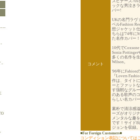
スピナーズ70
ックな男泣き
バー!
UKの名門ラヴ
ベルFashion 
想ジャケット仕
ちらは'74年に
た名作カバー
-
10代でCoxson
Sonia Pottin
多くの名作を生ん
Wilson。
 -
コメント
'96年にFahi
『Lovers Fa
作は、タイトに
ーとファット
す強靭なグル
E
のある歌声の
らしい名カバ
素朴で清涼感
ーズがオリジ
TO
メンタルな趣を
です！サイドB
ジョンを収録
■For Foreign Customers■
Y
コンディション表記については