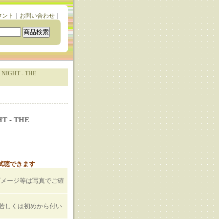
ウント
｜
お問い合わせ
｜
NIGHT - THE
T - THE
と試聴できます
ダメージ等は写真でご確
T若しくは初めから付い