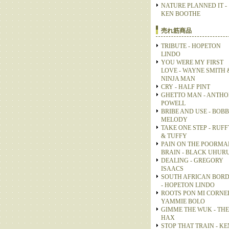
NATURE PLANNED IT -
KEN BOOTHE
売れ筋商品
TRIBUTE - HOPETON
LINDO
YOU WERE MY FIRST
LOVE - WAYNE SMITH 
NINJA MAN
CRY - HALF PINT
GHETTO MAN - ANTH
POWELL
BRIBE AND USE - BOB
MELODY
TAKE ONE STEP - RUFF
& TUFFY
PAIN ON THE POORMA
BRAIN - BLACK UHUR
DEALING - GREGORY
ISAACS
SOUTH AFRICAN BOR
- HOPETON LINDO
ROOTS PON MI CORNER
YAMMIE BOLO
GIMME THE WUK - THE
HAX
STOP THAT TRAIN - KE