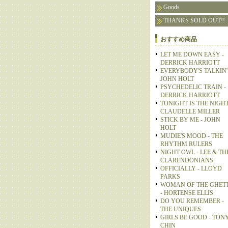
Goods
THANKS SOLD OUT!!
おすすめ商品
LET ME DOWN EASY -
DERRICK HARRIOTT
EVERYBODY'S TALKIN' 
JOHN HOLT
PSYCHEDELIC TRAIN -
DERRICK HARRIOTT
TONIGHT IS THE NIGHT
CLAUDELLE MILLER
STICK BY ME - JOHN
HOLT
MUDIE'S MOOD - THE
RHYTHM RULERS
NIGHT OWL - LEE & TH
CLARENDONIANS
OFFICIALLY - LLOYD
PARKS
WOMAN OF THE GHET
- HORTENSE ELLIS
DO YOU REMEMBER -
THE UNIQUES
GIRLS BE GOOD - TON
CHIN