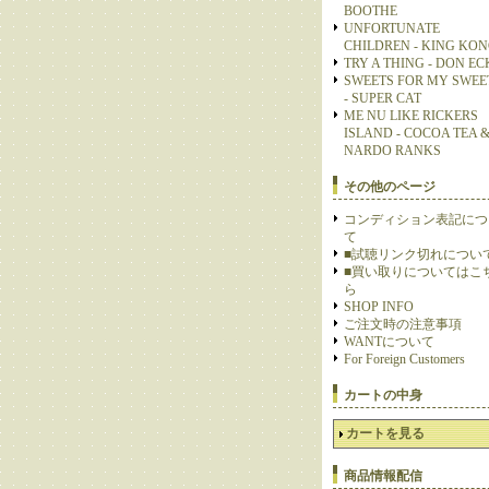
BOOTHE
UNFORTUNATE
CHILDREN - KING KO
TRY A THING - DON E
SWEETS FOR MY SWEE
- SUPER CAT
ME NU LIKE RICKERS
ISLAND - COCOA TEA 
NARDO RANKS
その他のページ
コンディション表記につ
て
■試聴リンク切れについ
■買い取りについてはこ
ら
SHOP INFO
ご注文時の注意事項
WANTについて
For Foreign Customers
カートの中身
カートを見る
商品情報配信