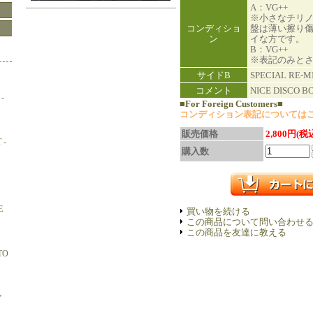
A：VG++
※小さなチリ
コンディショ
盤は薄い擦り
ン
イな方です。
B：VG++
※表記のみと
サイドB
SPECIAL RE-M
コメント
NICE DISCO B
-
■For Foreign Customers■
コンディション表記については
販売価格
2,800円(税
 -
購入数
E
買い物を続ける
この商品について問い合わせ
この商品を友達に教える
TO
Y