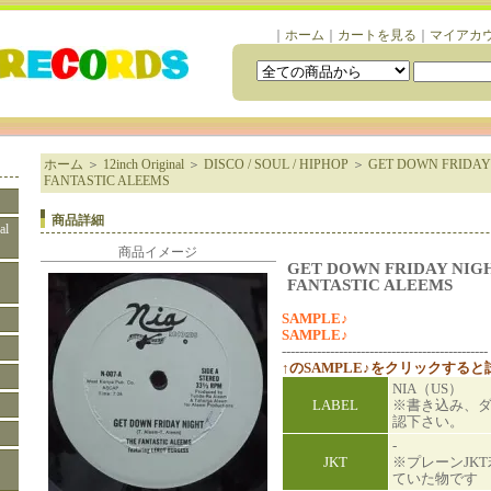
｜
ホーム
｜
カートを見る
｜
マイアカ
ホーム
＞
12inch Original
＞
DISCO / SOUL / HIPHOP
＞
GET DOWN FRIDAY 
FANTASTIC ALEEMS
商品詳細
al
商品イメージ
GET DOWN FRIDAY NIGH
FANTASTIC ALEEMS
SAMPLE♪
SAMPLE♪
-----------------------------------------------
↑のSAMPLE♪をクリックする
NIA（US）
LABEL
※書き込み、
認下さい。
-
JKT
※プレーンJK
ていた物です