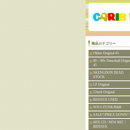
商品カテゴリー
Oldies Original 45
80～90's Dancehall Origin
45
SKENGDON DEAD
STOCK
LP Original
12inch Original
REISSUE USED
SOUL/FUNK/R&B
SALE!!/PRICE DOWN!!
MIX CD / NEW REC /
REISSUE