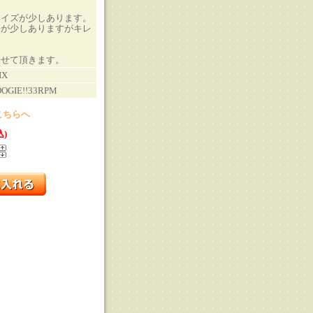
ノイズが少しあります。
傷が少しありますがキレ
させて頂きます。
IX
OOGIE!!33RPM
こちらへ
込)
る