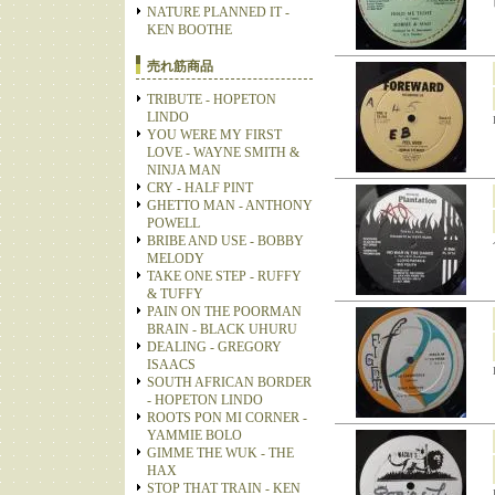
NATURE PLANNED IT -
KEN BOOTHE
売れ筋商品
TRIBUTE - HOPETON
LINDO
YOU WERE MY FIRST
LOVE - WAYNE SMITH &
NINJA MAN
CRY - HALF PINT
GHETTO MAN - ANTHONY
POWELL
BRIBE AND USE - BOBBY
MELODY
TAKE ONE STEP - RUFFY
& TUFFY
PAIN ON THE POORMAN
BRAIN - BLACK UHURU
DEALING - GREGORY
ISAACS
SOUTH AFRICAN BORDER
- HOPETON LINDO
ROOTS PON MI CORNER -
YAMMIE BOLO
GIMME THE WUK - THE
HAX
STOP THAT TRAIN - KEN