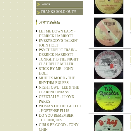
Goods
THANKS SOLD OUT!!
おすすめ商品
LET ME DOWN EASY -
DERRICK HARRIOTT
EVERYBODY'S TALKIN' -
JOHN HOLT
PSYCHEDELIC TRAIN -
DERRICK HARRIOTT
TONIGHT IS THE NIGHT -
CLAUDELLE MILLER
STICK BY ME - JOHN
HOLT
MUDIE'S MOOD - THE
RHYTHM RULERS
NIGHT OWL - LEE & THE
CLARENDONIANS
OFFICIALLY - LLOYD
PARKS
WOMAN OF THE GHETTO
- HORTENSE ELLIS
DO YOU REMEMBER -
THE UNIQUES
GIRLS BE GOOD - TONY
CHIN