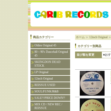
商品カテゴリー
ホーム
＞
12inch Original
Oldies Original 45
カテゴリー別商品
80～90's Dancehall Original
並び順を変更
■お
45
SKENGDON DEAD
STOCK
LP Original
12inch Original
REISSUE USED
SOUL/FUNK/R&B
SALE!!/PRICE DOWN!!
MIX CD / NEW REC /
REISSUE